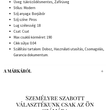
Üveg: tükröződésmentes, Zafírüveg
Stílus: Modern
Szíj anyaga: Borjúbőr
Szíj színe: Piros
Lug szélesség: 18
Csat: Csat
Max csukló körméret: 190
Cikk súlya: 0.04
Szállítási tartalom: Doboz, Használati utasítás, Csomagolás,
Garancia dokumentum.
A MÁRKÁRÓL
Személyre szabott
választékunk csak az Ön