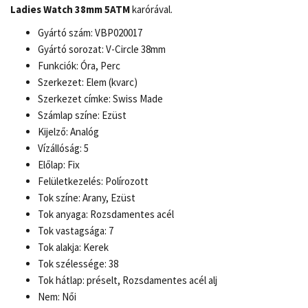
Ladies Watch 38mm 5ATM
karórával.
Gyártó szám: VBP020017
Gyártó sorozat: V-Circle 38mm
Funkciók: Óra, Perc
Szerkezet: Elem (kvarc)
Szerkezet címke: Swiss Made
Számlap színe: Ezüst
Kijelző: Analóg
Vízállóság: 5
Előlap: Fix
Felületkezelés: Polírozott
Tok színe: Arany, Ezüst
Tok anyaga: Rozsdamentes acél
Tok vastagsága: 7
Tok alakja: Kerek
Tok szélessége: 38
Tok hátlap: préselt, Rozsdamentes acél alj
Nem: Női