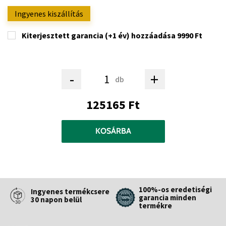
Ingyenes kiszállítás
Kiterjesztett garancia (+1 év) hozzáadása
9990 Ft
-
+
db
125165 Ft
KOSÁRBA
100%-os eredetiségi
Ingyenes termékcsere
garancia minden
30 napon belül
termékre