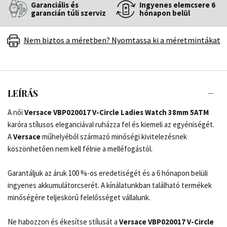
Garanciális és
Ingyenes elemcsere 6
garancián túli szerviz
hónapon belül
Nem biztos a méretben? Nyomtassa ki a méretmintákat
LEÍRÁS
A női
Versace VBP020017 V-Circle Ladies Watch 38mm 5ATM
karóra stílusos eleganciával ruházza fel és kiemeli az egyéniségét.
A
Versace
műhelyéből származó minőségi kivitelezésnek
köszönhetően nem kell félnie a melléfogástól.
Garantáljuk az áruk 100 %-os eredetiségét és a 6 hónapon belüli
ingyenes akkumulátorcserét. A kínálatunkban található termékek
minőségére teljeskörű felelősséget vállalunk.
Ne habozzon és ékesítse stílusát a
Versace VBP020017 V-Circle