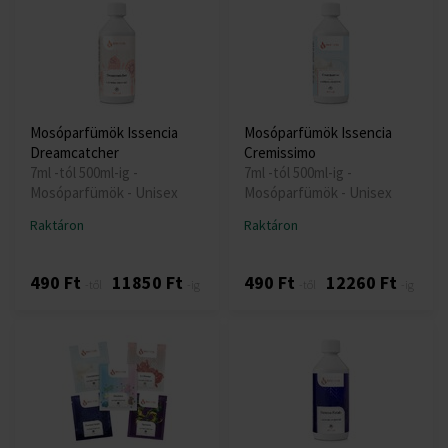
Mosóparfümök Issencia
Mosóparfümök Issencia
Dreamcatcher
Cremissimo
7ml -tól 500ml-ig -
7ml -tól 500ml-ig -
Mosóparfümök - Unisex
Mosóparfümök - Unisex
Raktáron
Raktáron
490 Ft
11850 Ft
490 Ft
12260 Ft
-től
-ig
-től
-ig