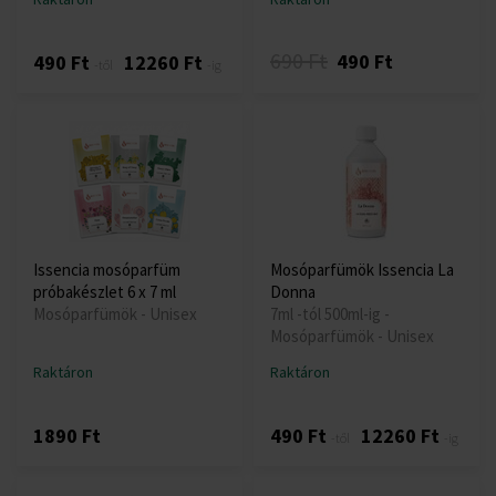
690 Ft
490 Ft
490 Ft
12260 Ft
-től
-ig
Issencia mosóparfüm
Mosóparfümök Issencia La
próbakészlet 6 x 7 ml
Donna
Mosóparfümök - Unisex
7ml -tól 500ml-ig -
Mosóparfümök - Unisex
Raktáron
Raktáron
1890 Ft
490 Ft
12260 Ft
-től
-ig