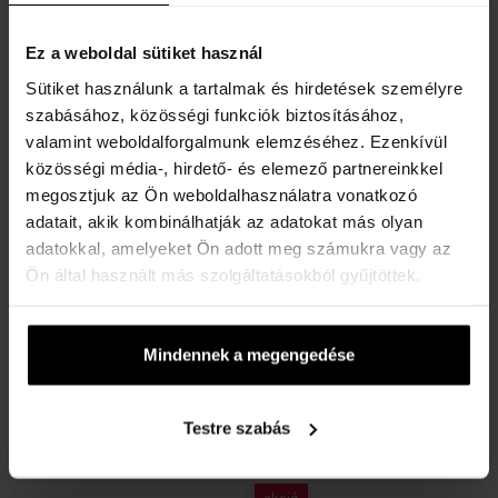
Raktáron
Raktáron
Ez a weboldal sütiket használ
490 Ft
12260 Ft
490 Ft
11050 Ft
-től
-ig
-től
-ig
Sütiket használunk a tartalmak és hirdetések személyre
szabásához, közösségi funkciók biztosításához,
valamint weboldalforgalmunk elemzéséhez. Ezenkívül
közösségi média-, hirdető- és elemező partnereinkkel
megosztjuk az Ön weboldalhasználatra vonatkozó
adatait, akik kombinálhatják az adatokat más olyan
adatokkal, amelyeket Ön adott meg számukra vagy az
Ön által használt más szolgáltatásokból gyűjtöttek.
Mosóparfümök Issencia
Mosóparfümök Issencia
King of Ylang
Bambino
7ml -tól 500ml-ig -
7ml -tól 500ml-ig -
Mosóparfümök - Unisex
Mosóparfümök - Unisex
Mindennek a megengedése
Raktáron
Raktáron
Testre szabás
490 Ft
12260 Ft
490 Ft
11050 Ft
-től
-ig
-től
-ig