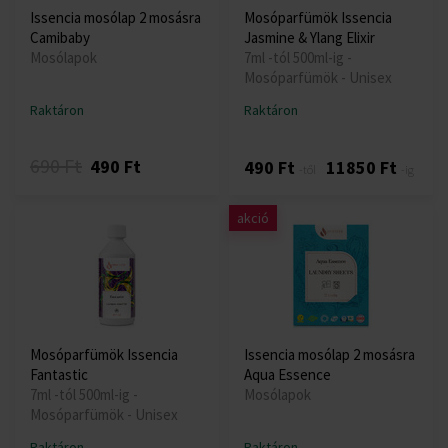
Issencia mosólap 2 mosásra
Mosóparfümök Issencia
Camibaby
Jasmine & Ylang Elixir
Mosólapok
7ml -tól 500ml-ig -
Mosóparfümök - Unisex
Raktáron
Raktáron
690 Ft
490 Ft
490 Ft
11850 Ft
-től
-ig
akció
Mosóparfümök Issencia
Issencia mosólap 2 mosásra
Fantastic
Aqua Essence
7ml -tól 500ml-ig -
Mosólapok
Mosóparfümök - Unisex
Raktáron
Raktáron