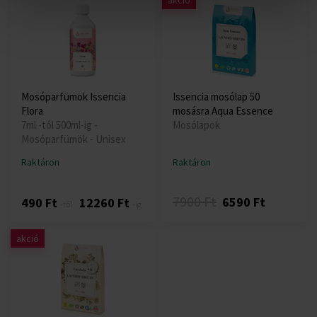
akció
Mosóparfümök Issencia
Issencia mosólap 50
Flora
mosásra Aqua Essence
7ml -tól 500ml-ig -
Mosólapok
Mosóparfümök - Unisex
Raktáron
Raktáron
7900 Ft
6590 Ft
490 Ft
12260 Ft
-től
-ig
akció