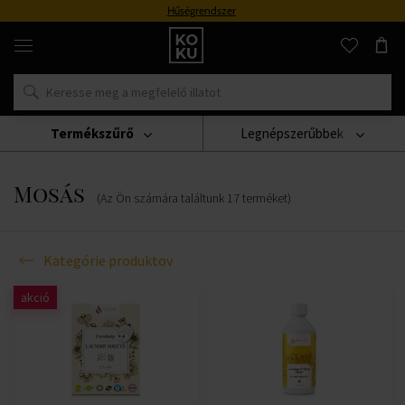
Hűségrendszer
Eredeti
parfümök
és
órák
egy
helyen
Termékszűrő
Legnépszerűbbek
Mosás
Mosás
(Az Ön számára találtunk
17
terméket
)
Kategórie produktov
akció