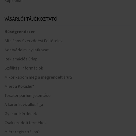
Kapcsolat
VÁSÁRLÓI TÁJÉKOZTATÓ
Hűségrendszer
Általános Szerződési Feltételek
Adatvédelmi nyilatkozat
Reklamációs űrlap
Szállítási információk
Mikor kapom meg a megrendelt árut?
Miért a Koku.hu?
Teszter parfüm jelentése
A karórák vízállósága
Gyakori kérdések
Csak eredeti termékek
Miért regisztráljon?