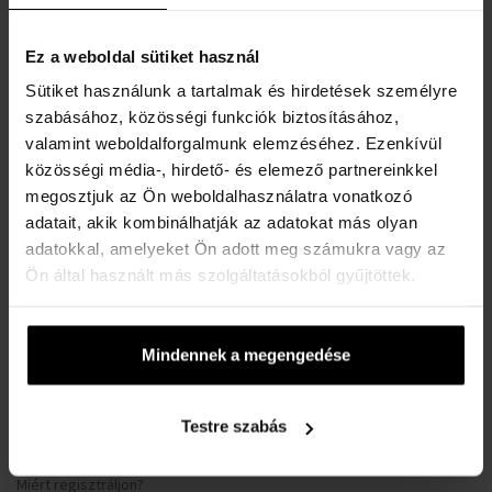
Kapcsolat
Ez a weboldal sütiket használ
VÁSÁRLÓI TÁJÉKOZTATÓ
Sütiket használunk a tartalmak és hirdetések személyre
szabásához, közösségi funkciók biztosításához,
Hűségrendszer
valamint weboldalforgalmunk elemzéséhez. Ezenkívül
Általános Szerződési Feltételek
közösségi média-, hirdető- és elemező partnereinkkel
Adatvédelmi nyilatkozat
megosztjuk az Ön weboldalhasználatra vonatkozó
Reklamációs űrlap
adatait, akik kombinálhatják az adatokat más olyan
adatokkal, amelyeket Ön adott meg számukra vagy az
Szállítási információk
Ön által használt más szolgáltatásokból gyűjtöttek.
Mikor kapom meg a megrendelt árut?
Miért a Koku.hu?
Teszter parfüm jelentése
Mindennek a megengedése
A karórák vízállósága
Gyakori kérdések
Testre szabás
Csak eredeti termékek
Miért regisztráljon?