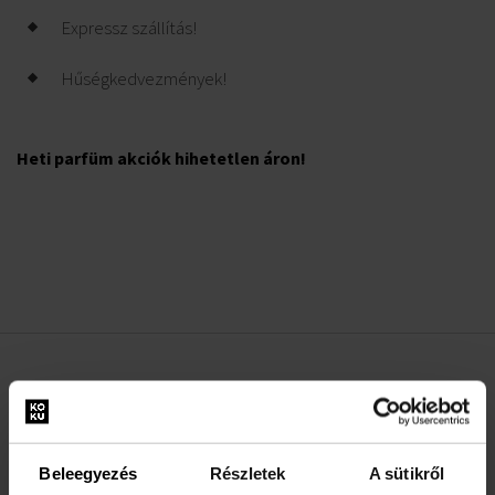
Expressz szállítás!
Hűségkedvezmények!
Heti parfüm akciók hihetetlen áron!
HASZNOS INFORMÁCIÓK
Rólunk
Kapcsolatfelvételi űrlap
Beleegyezés
Részletek
A sütikről