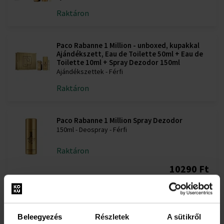
Raktáron
Paco Rabanne 1 Million - unboxed, kupakkal
Ajándékszett, Eau de Toilette 50ml + Eau de
Toilette 10ml + Spray Dezodor 150ml
Ajándékszettek - Férfi
Raktáron
Paco Rabanne 1 Million Spray Dezodor
150ml - Deospray - Férfi
Raktáron
10290 Ft
Paco Rabanne 1 Million - unboxed, kupakkal
Ajándékszett, Eau de Toilette 50ml + Eau de
Beleegyezés
Részletek
A sütikről
Toilette 10ml