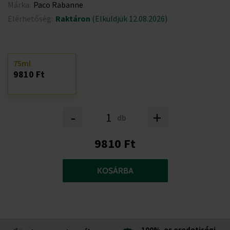
Márka:
Paco Rabanne
Elérhetőség:
Raktáron
(Elküldjük 12.08.2026)
75ml
9810 Ft
-
+
db
9810 Ft
KOSÁRBA
100%-os eredetiségi