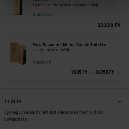
100ml - Eau de Toilette - teszter - Férfi
Raktáron
23320 Ft
Paco Rabanne 1 Million Eau de Toilette
Eau de Toilette - Férfi
Raktáron
3905 Ft
36350 Ft
-től
-ig
LEÍRÁS
Egy nagyon exkluzív férfi illat édesebb és finoman friss
befejezéssel.