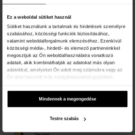
Ajándékszettek - Férfi
Raktáron
Ez a weboldal sütiket használ
Sütiket használunk a tartalmak és hirdetések személyre
Paco Rabanne 1 Million After shave
szabásához, közösségi funkciók biztosításához,
100ml -tól 100ml-ig - Borotválkozás utáni - Férfi
valamint weboldalforgalmunk elemzéséhez. Ezenkívül
közösségi média-, hirdető- és elemező partnereinkkel
Raktáron
megosztjuk az Ön weboldalhasználatra vonatkozó
18805 Ft
21630 Ft
-től
-ig
adatait, akik kombinálhatják az adatokat más olyan
adatokkal, amelyeket Ön adott meg számukra vagy az
Ön által használt más szolgáltatásokból gyűjtöttek.
Paco Rabanne 1 Million Ajándékszett
Ajándékszettek - Férfi
Mindennek a megengedése
Raktáron
35495 Ft
43290 Ft
-től
-ig
Testre szabás
Paco Rabanne 1 Million Eau de Toilette -
Teszter