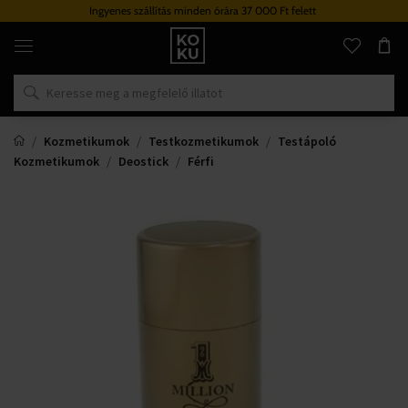
Ingyenes szállítás minden órára 37 000 Ft felett
Eredeti
parfümök
és
órák
egy
helyen
Kozmetikumok
Testkozmetikumok
Testápoló
Kozmetikumok
Deostick
Férfi