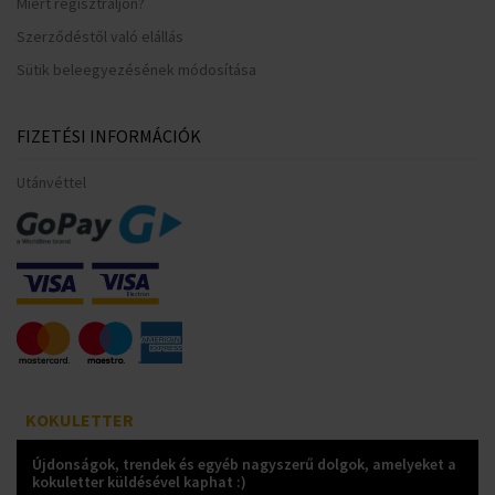
Miért regisztráljon?
Szerződéstől való elállás
Sütik beleegyezésének módosítása
FIZETÉSI INFORMÁCIÓK
Utánvéttel
KOKULETTER
Újdonságok, trendek és egyéb nagyszerű dolgok, amelyeket a
kokuletter küldésével kaphat :)