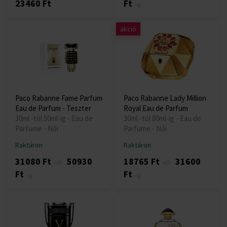
23460 Ft
Ft
-ig
akció
Paco Rabanne Fame Parfum
Paco Rabanne Lady Million
Eau de Parfum - Teszter
Royal Eau de Parfum
30ml -tól 50ml-ig - Eau de
30ml -tól 80ml-ig - Eau de
Parfume - Női
Parfume - Női
Raktáron
Raktáron
31080 Ft
50930
18765 Ft
31600
-től
-től
Ft
Ft
-ig
-ig