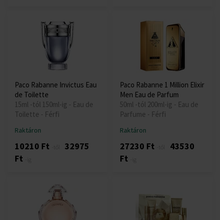
Paco Rabanne Invictus Eau
Paco Rabanne 1 Million Elixir
de Toilette
Men Eau de Parfum
15ml -tól 150ml-ig - Eau de
50ml -tól 200ml-ig - Eau de
Toilette - Férfi
Parfume - Férfi
Raktáron
Raktáron
10210 Ft
32975
27230 Ft
43530
-től
-től
Ft
Ft
-ig
-ig