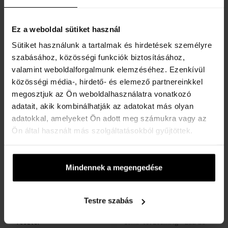
Paco Rabanne Invictus
Paco Rabanne Lady Million
Ez a weboldal sütiket használ
Spray Dezodor
Eau My Gold! Eau de
150ml -tól 150ml-ig -
Toilette - Teszter
Sütiket használunk a tartalmak és hirdetések személyre
Deospray - Férfi
80ml - Eau de Toilette -
szabásához, közösségi funkciók biztosításához,
teszter - Női
valamint weboldalforgalmunk elemzéséhez. Ezenkívül
Raktáron
Raktáron
közösségi média-, hirdető- és elemező partnereinkkel
megosztjuk az Ön weboldalhasználatra vonatkozó
9080 Ft
9325 Ft
31570 Ft
adatait, akik kombinálhatják az adatokat más olyan
-től
-ig
adatokkal, amelyeket Ön adott meg számukra vagy az
Ön által használt más szolgáltatásokból gyűjtöttek.
Mindennek a megengedése
Testre szabás
Paco Rabanne Black XS for
Paco Rabanne Phantom Eau
Her Eau de Toilette -
de Toilette
Teszter
15ml -tól 200ml-ig - Eau de