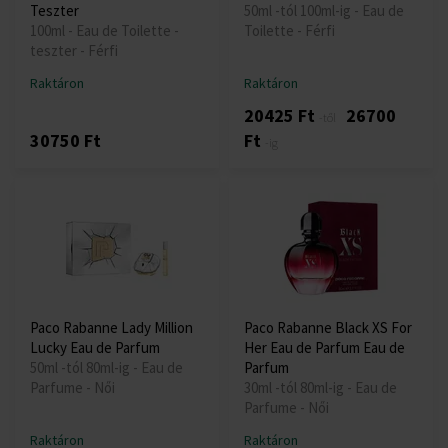
Teszter
50ml -tól 100ml-ig - Eau de
100ml - Eau de Toilette -
Toilette - Férfi
teszter - Férfi
Raktáron
Raktáron
20425 Ft
26700
-től
30750 Ft
Ft
-ig
Paco Rabanne Lady Million
Paco Rabanne Black XS For
Lucky Eau de Parfum
Her Eau de Parfum Eau de
50ml -tól 80ml-ig - Eau de
Parfum
Parfume - Női
30ml -tól 80ml-ig - Eau de
Parfume - Női
Raktáron
Raktáron