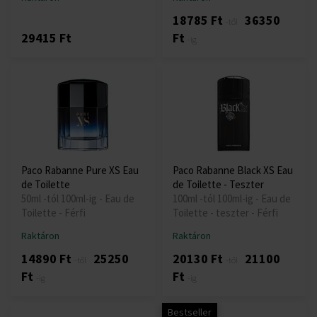
18785 Ft
36350
-től
29415 Ft
Ft
-ig
Paco Rabanne Pure XS Eau
Paco Rabanne Black XS Eau
de Toilette
de Toilette - Teszter
50ml -tól 100ml-ig - Eau de
100ml -tól 100ml-ig - Eau de
Toilette - Férfi
Toilette - teszter - Férfi
Raktáron
Raktáron
14890 Ft
25250
20130 Ft
21100
-től
-től
Ft
Ft
-ig
-ig
Bestseller