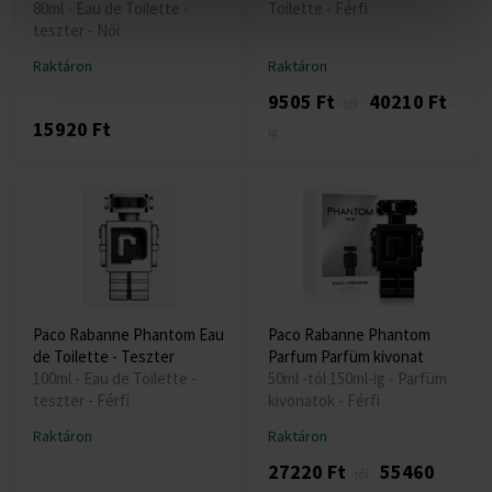
80ml - Eau de Toilette -
Toilette - Férfi
teszter - Női
Raktáron
Raktáron
9505 Ft
40210 Ft
-től
-
15920 Ft
ig
Paco Rabanne Phantom Eau
Paco Rabanne Phantom
de Toilette - Teszter
Parfum Parfüm kivonat
100ml - Eau de Toilette -
50ml -tól 150ml-ig - Parfüm
teszter - Férfi
kivonatok - Férfi
Raktáron
Raktáron
27220 Ft
55460
-től