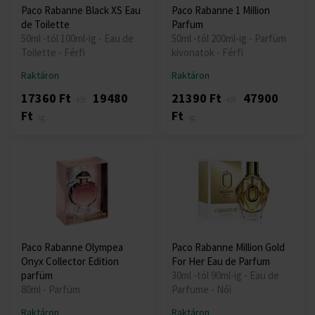
Paco Rabanne Black XS Eau
Paco Rabanne 1 Million
de Toilette
Parfum
50ml -tól 100ml-ig - Eau de
50ml -tól 200ml-ig - Parfüm
Toilette - Férfi
kivonatok - Férfi
Raktáron
Raktáron
17360 Ft
19480
21390 Ft
47900
-től
-től
Ft
Ft
-ig
-ig
Paco Rabanne Olympea
Paco Rabanne Million Gold
Onyx Collector Edition
For Her Eau de Parfum
parfüm
30ml -tól 90ml-ig - Eau de
80ml - Parfüm
Parfume - Női
Raktáron
Raktáron