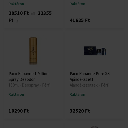
Raktáron
Raktáron
20510 Ft
22355
-től
Ft
41625 Ft
-ig
Paco Rabanne 1 Million
Paco Rabanne Pure XS
Spray Dezodor
Ajándékszett
150ml - Deospray - Férfi
Ajándékszettek - Férfi
Raktáron
Raktáron
10290 Ft
32520 Ft