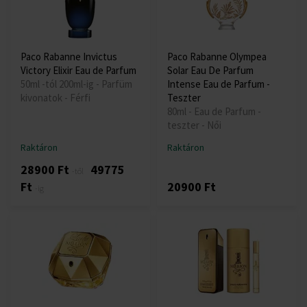
Paco Rabanne Invictus
Paco Rabanne Olympea
Victory Elixir Eau de Parfum
Solar Eau De Parfum
50ml -tól 200ml-ig - Parfüm
Intense Eau de Parfum -
kivonatok - Férfi
Teszter
80ml - Eau de Parfum -
teszter - Női
Raktáron
Raktáron
28900 Ft
49775
-től
Ft
20900 Ft
-ig