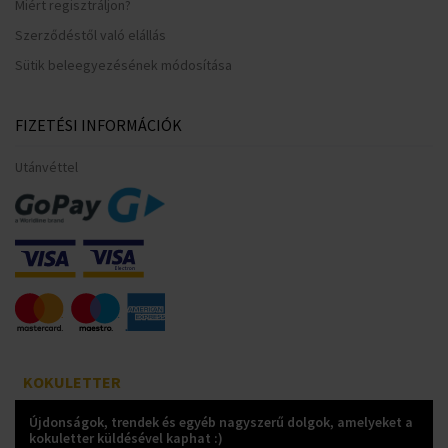
Miért regisztráljon?
Szerződéstől való elállás
Sütik beleegyezésének módosítása
FIZETÉSI INFORMÁCIÓK
Utánvéttel
KOKULETTER
Újdonságok, trendek és egyéb nagyszerű dolgok, amelyeket a
kokuletter küldésével kaphat :)