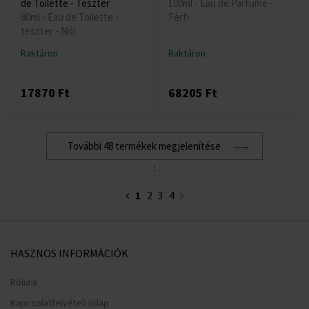
de Toilette - Teszter
100ml - Eau de Parfume -
80ml - Eau de Toilette -
Férfi
teszter - Női
Raktáron
Raktáron
17870 Ft
68205 Ft
További 48 termékek megjelenítése
:
1
2
3
4
HASZNOS INFORMÁCIÓK
Rólunk
Kapcsolatfelvételi űrlap