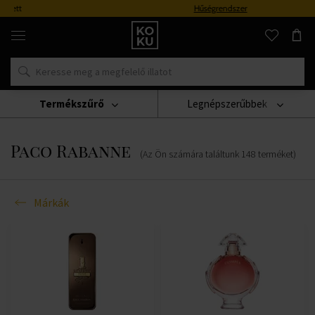
Hűségrendszer
Eredeti
parfümök
és
órák
egy
helyen
Termékszűrő
Legnépszerűbbek
Márkák
Paco Rabanne
Paco Rabanne
(Az Ön számára találtunk
148
terméket
)
Márkák