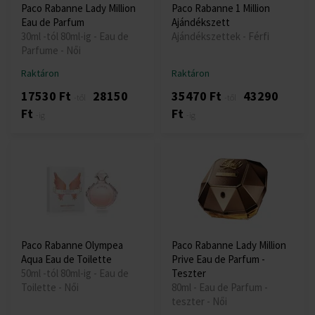
Paco Rabanne Lady Million
Paco Rabanne 1 Million
Eau de Parfum
Ajándékszett
30ml -tól 80ml-ig - Eau de
Ajándékszettek - Férfi
Parfume - Női
Raktáron
Raktáron
17530 Ft
28150
35470 Ft
43290
-től
-től
Ft
Ft
-ig
-ig
Paco Rabanne Olympea
Paco Rabanne Lady Million
Aqua Eau de Toilette
Prive Eau de Parfum -
50ml -tól 80ml-ig - Eau de
Teszter
Toilette - Női
80ml - Eau de Parfum -
teszter - Női