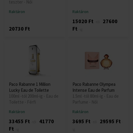
teszter - Női
Raktáron
Raktáron
15020 Ft
27600
-től
20730 Ft
Ft
-ig
Paco Rabanne 1 Million
Paco Rabanne Olympea
Lucky Eau de Toilette
Intense Eau de Parfum
100ml -tól 200ml-ig - Eau de
1.5ml -tól 80ml-ig - Eau de
Toilette - Férfi
Parfume - Női
Raktáron
Raktáron
33455 Ft
41770
3695 Ft
29595 Ft
-től
-től
-
Ft
-ig
ig