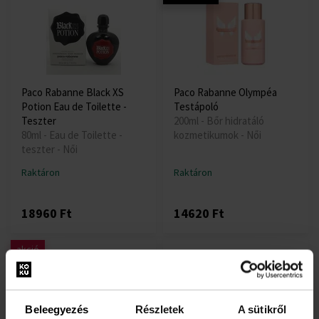
Paco Rabanne Black XS
Paco Rabanne Olympéa
Potion Eau de Toilette -
Testápoló
Teszter
200ml - Bőr hidratáló
80ml - Eau de Toilette -
kozmetikumok - Női
teszter - Női
Raktáron
Raktáron
18960 Ft
14620 Ft
akció
Beleegyezés
Részletek
A sütikről