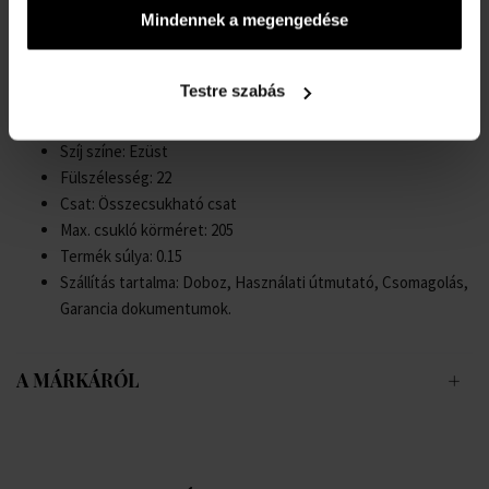
Mindennek a megengedése
Nem: Férfi
Üveg: Edzett, Ásványi üveg
Világítás: Világító mutatók, Világító indexek
Testre szabás
Stílus: Sportos
Szíj anyaga: Rozsdamentes acél
Szíj színe: Ezüst
Fülszélesség: 22
Csat: Összecsukható csat
Max. csukló körméret: 205
Termék súlya: 0.15
Szállítás tartalma: Doboz, Használati útmutató, Csomagolás,
Garancia dokumentumok.
A MÁRKÁRÓL