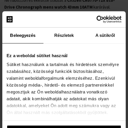
Ne habozzon és ékesítse stílusát a
Citizen CA0770-72X Eco-
Drive Chronograph mens watch 43mm 10ATM
karórával.
Gyártói szám: CA0770-72X
Gyártói sorozat: Eco-Drive Chronograph 43mm
Funkciók: 24-órás, Kronográf, Dátum, Óra, Perc, Másodperc,
Beleegyezés
Részletek
A sütikről
Szolár
Szerkezet: Szolár (kvarc)
Szerkezeti címke: B612, Citizen
Ez a weboldal sütiket használ
Számlap színe: Zöld
Sütiket használunk a tartalmak és hirdetések személyre
Kijelző: Analóg
szabásához, közösségi funkciók biztosításához,
Vízállóság: 10
valamint weboldalforgalmunk elemzéséhez. Ezenkívül
Lünetta: Rögzített
közösségi média-, hirdető- és elemező partnereinkkel
Felületkialakítás: Matt, Polírozott
megosztjuk az Ön weboldalhasználatra vonatkozó
Tok színe: Ezüst
adatait, akik kombinálhatják az adatokat más olyan
Tok anyaga: Rozsdamentes acél
adatokkal, amelyeket Ön adott meg számukra vagy az
Tok vastagsága: 13
Ön által használt más szolgáltatásokból gyűjtöttek.
Tok alakja: Kerek
Tok szélessége: 43
Tok hátlapja: Csavaros, Rozsdamentes acél alsó rész