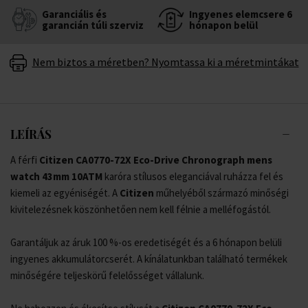
Garanciális és
Ingyenes elemcsere 6
garancián túli szerviz
hónapon belül
Nem biztos a méretben? Nyomtassa ki a méretmintákat
LEÍRÁS
A férfi
Citizen CA0770-72X Eco-Drive Chronograph mens
watch 43mm 10ATM
karóra stílusos eleganciával ruházza fel és
kiemeli az egyéniségét. A
Citizen
műhelyéből származó minőségi
kivitelezésnek köszönhetően nem kell félnie a melléfogástól.
Garantáljuk az áruk 100 %-os eredetiségét és a 6 hónapon belüli
ingyenes akkumulátorcserét. A kínálatunkban található termékek
minőségére teljeskörű felelősséget vállalunk.