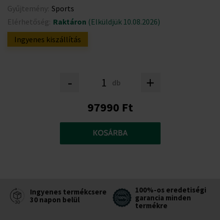
Gyűjtemény:
Sports
Elérhetőség:
Raktáron
(Elküldjük 10.08.2026)
Ingyenes kiszállítás
-
+
db
97990 Ft
KOSÁRBA
100%-os eredetiségi
Ingyenes termékcsere
garancia minden
30 napon belül
termékre