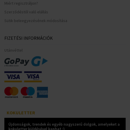
Miért regisztráljon?
Szerződéstől való elállás
Sütik beleegyezésének módosítása
FIZETÉSI INFORMÁCIÓK
Utánvéttel
KOKULETTER
Újdonságok, trendek és egyéb nagyszerű dolgok, amelyeket a
kokuletter küldésével kaphat :)