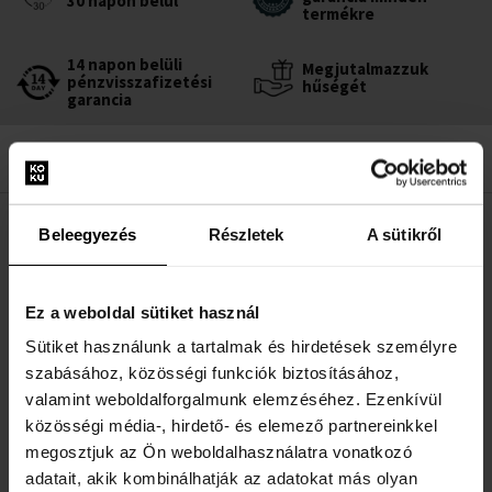
30 napon belül
termékre
14 napon belüli
Megjutalmazzuk
pénzvisszafizetési
hűségét
garancia
Beleegyezés
Részletek
A sütikről
LEÍRÁS
Az Yves Saint Laurent Y Eau de Parfum Intense Eau de Parfum-je
szükséges mennyiségű adrenalint és magabiztosságot ad. Önnek
Ez a weboldal sütiket használ
már csak élveznie kell azt a mámorító érzést, ahogyan a kreatív
Sütiket használunk a tartalmak és hirdetések személyre
energia felszabadul.
szabásához, közösségi funkciók biztosításához,
virágos-fás illat
valamint weboldalforgalmunk elemzéséhez. Ezenkívül
hosszantartó férfias illat
közösségi média-, hirdető- és elemező partnereinkkel
2023-ban mutatták be
megosztjuk az Ön weboldalhasználatra vonatkozó
adatait, akik kombinálhatják az adatokat más olyan