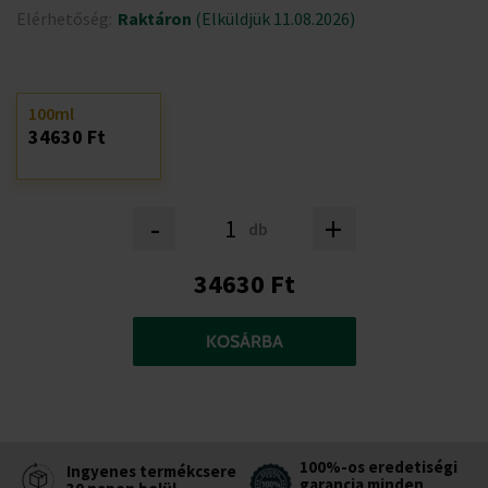
Elérhetőség:
Raktáron
(Elküldjük 11.08.2026)
100ml
34630 Ft
-
+
db
34630 Ft
KOSÁRBA
100%-os eredetiségi
Ingyenes termékcsere
garancia minden