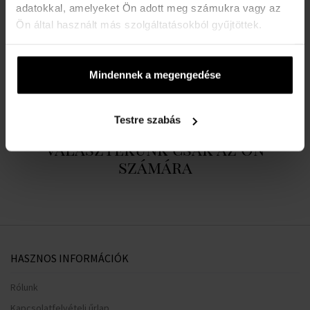
adatokkal, amelyeket Ön adott meg számukra vagy az
RÉSZLETEK
Ön által használt más szolgáltatásokból gyűjtöttek.
A MÁRKÁRÓL
Mindennek a megengedése
Testre szabás
Személyre szabott
választékunk csak az Ön
számára
HASZNOS INFORMÁCIÓK
Rólunk
Kapcsolatfelvételi űrlap