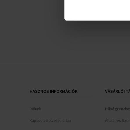
HASZNOS INFORMÁCIÓK
VÁSÁRLÓI T
Rólunk
Hűségrendsz
Kapcsolatfelvételi űrlap
Általános Sze