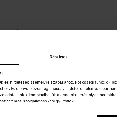
RÉSZLETEK
A
Nem:
unisex
Márka:
Sex Pistols
Részletek
Illatkomponens - fej:
fekete bors, citrom, szilva
Illatkomponens - alap:
napraforgó, Bőr, pacsuli
ál
Illatkomponens - szív:
ambrette magok, aldehid
mak és hirdetések személyre szabásához, közösségi funkciók biz
Illat típusa:
fűszeres, fás, orientális
hez. Ezenkívül közösségi média-, hirdető- és elemező partner
zó adatait, akik kombinálhatják az adatokat más olyan adatokka
sznált más szolgáltatásokból gyűjtöttek.
yre szabott választékunk c