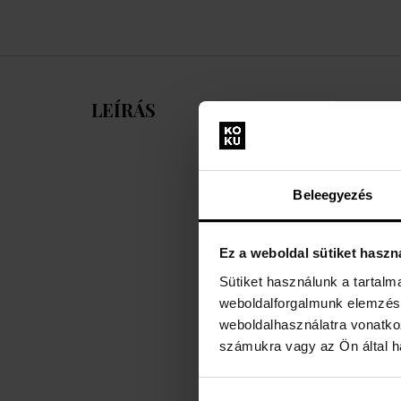
LEÍRÁS
Beleegyezés
Ez a weboldal sütiket haszn
Sütiket használunk a tartal
weboldalforgalmunk elemzésé
weboldalhasználatra vonatko
számukra vagy az Ön által ha
Személ