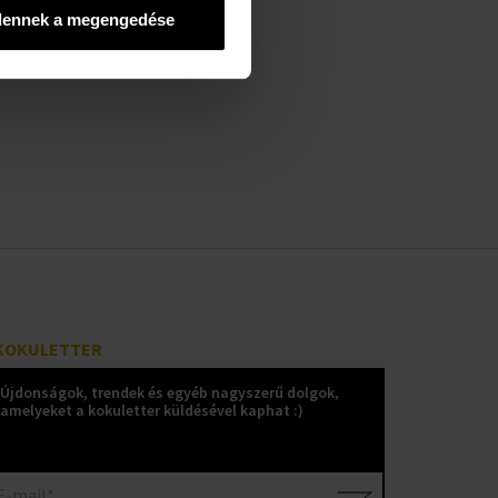
dennek a megengedése
KOKULETTER
Újdonságok, trendek és egyéb nagyszerű dolgok,
amelyeket a kokuletter küldésével kaphat :)
E-mail*