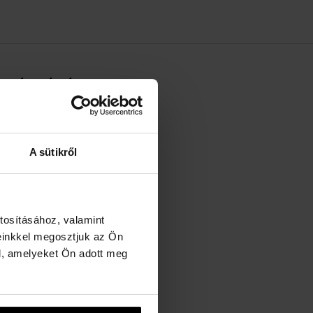
 MÁRKÁRÓL
A sütikről
tosításához, valamint
einkkel megosztjuk az Ön
l, amelyeket Ön adott meg
sak az Ön