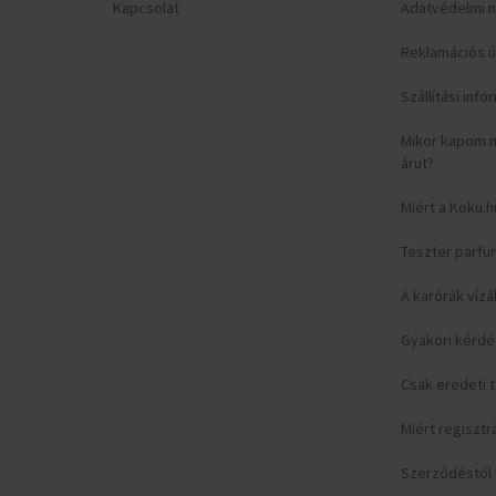
Kapcsolat
Adatvédelmi n
Reklamációs ű
Szállítási inf
Mikor kapom 
árut?
Miért a Koku.h
Teszter parfü
A karórák vízá
Gyakori kérd
Csak eredeti
Miért regisztr
Szerződéstől v