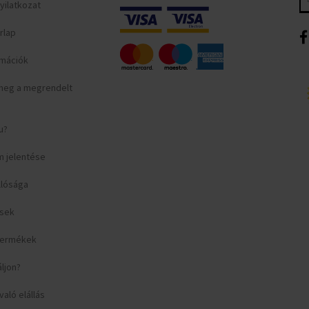
yilatkozat
rlap
ormációk
meg a megrendelt
u?
m jelentése
llósága
ések
 termékek
áljon?
aló elállás