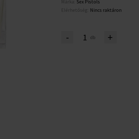
Márka:
Sex Pistols
Elérhetőség:
Nincs raktáron
-
+
db