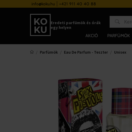
a 37 000 Ft felett
info@koku.hu
+421 911 40 40 88
Hűségrendszer
Eredeti parfümök és órák
egy helyen
AKCIÓ
PARFÜMÖK
Parfümök
Eau De Parfum - Teszter
Unisex