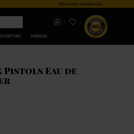
Hűségrendszer
Ellenőrzött vásárlók által
Ingyenes szállítá
0 Ft
GYERTYÁK
MÁRKÁK
x Pistols Eau de
er