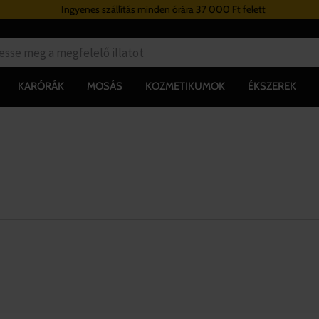
Ingyenes szállítás minden órára 37 000 Ft felett
KARÓRÁK
MOSÁS
KOZMETIKUMOK
ÉKSZEREK