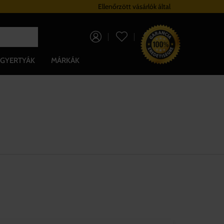
Hűségrendszer
Ellenőrzött vásárlók által
Ingyenes szállítá
0 Ft
GYERTYÁK
MÁRKÁK