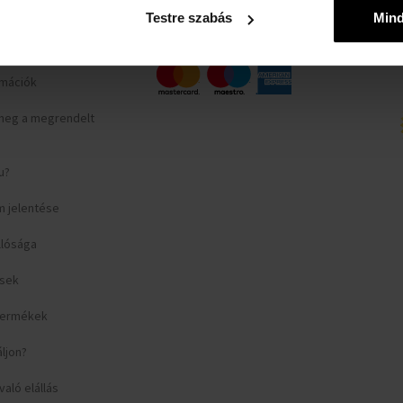
yilatkozat
Testre szabás
Min
rlap
ormációk
meg a megrendelt
u?
m jelentése
llósága
ések
 termékek
áljon?
aló elállás