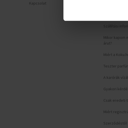
Kapcsolat
Adatvédelmi n
Reklamációs ű
Szállítási inf
Mikor kapom 
árut?
Miért a Koku.h
Teszter parfü
A karórák vízá
Gyakori kérd
Csak eredeti
Miért regisztr
Szerződéstől v