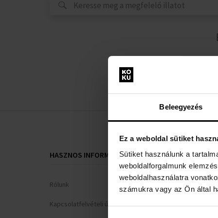
Beleegyezés
Ez a weboldal sütiket haszn
Sütiket használunk a tartal
HASZNOS INFORMÁCIÓK
VÁSÁRLÓI T
weboldalforgalmunk elemzésé
weboldalhasználatra vonatko
Rólunk
Hűségrendsz
számukra vagy az Ön által ha
Kapcsolatfelvételi űrlap
Általános Sze