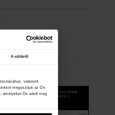
.
A sütikről
tosításához, valamint
KOKULETTER
einkkel megosztjuk az Ön
Újdonságok, trendek és egyéb nagyszerű dolgok,
l, amelyeket Ön adott meg
amelyeket a kokuletter küldésével kaphat :)