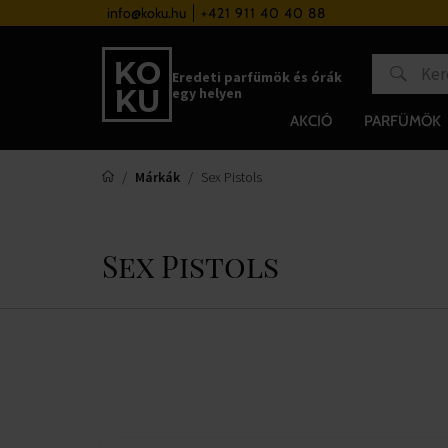
a 37 000 Ft felett
info@koku.hu
+421 911 40 40 88
Hűségrendszer
Eredeti parfümök és órák
egy helyen
AKCIÓ
PARFÜMÖK
Márkák
Sex Pistols
Sex Pistols