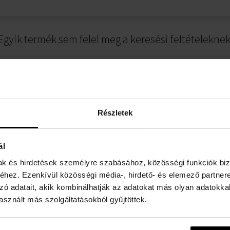
Egyik termék sem felel meg a keresési feltételeknek
Részletek
ál
mak és hirdetések személyre szabásához, közösségi funkciók biz
ÁJÉKOZTATÓ
FIZETÉSI INFORMÁCIÓK
hez. Ezenkívül közösségi média-, hirdető- és elemező partner
zó adatait, akik kombinálhatják az adatokat más olyan adatokka
er
Utánvéttel
sznált más szolgáltatásokból gyűjtöttek.
rződési Feltételek