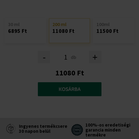
30 ml
200 ml
100ml
6895 Ft
11080 Ft
11500 Ft
-
+
db
11080 Ft
KOSÁRBA
100%-os eredetiségi
Ingyenes termékcsere
garancia minden
30 napon belül
termékre