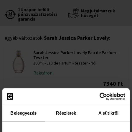
14 napon belüli
Megjutalmazzuk
pénzvisszafizetési
hűségét
garancia
egyéb változatok
Sarah Jessica Parker Lovely
:
Sarah Jessica Parker Lovely Eau de Parfum -
Teszter
100ml - Eau de Parfum - teszter - Női
Raktáron
7340 Ft
Beleegyezés
Részletek
A sütikről
LEÍRÁS
A Sarah Jessica Parker Lovely egy romantikus női parfüm, amelyet