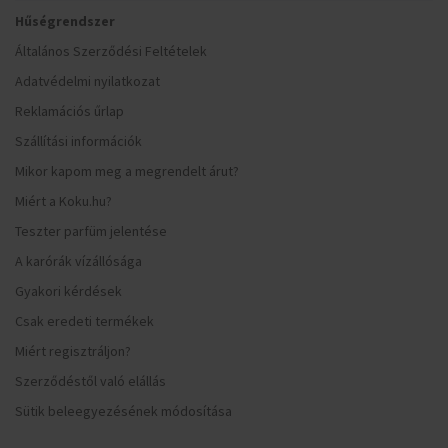
Hűségrendszer
Általános Szerződési Feltételek
Adatvédelmi nyilatkozat
Reklamációs űrlap
Szállítási információk
Mikor kapom meg a megrendelt árut?
Miért a Koku.hu?
Teszter parfüm jelentése
A karórák vízállósága
Gyakori kérdések
Csak eredeti termékek
Miért regisztráljon?
Szerződéstől való elállás
Sütik beleegyezésének módosítása