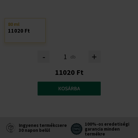
80 ml
11020 Ft
-
+
db
11020 Ft
KOSÁRBA
100%-os eredetiségi
Ingyenes termékcsere
garancia minden
30 napon belül
termékre