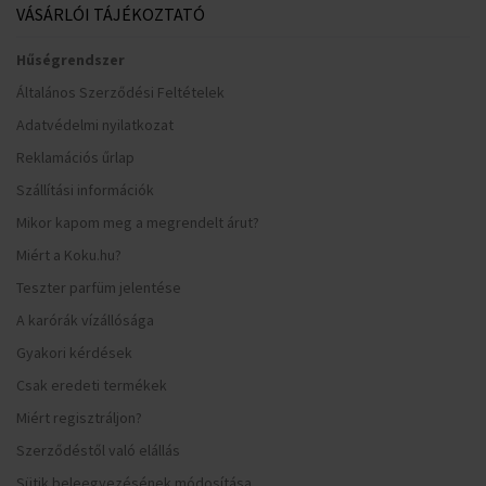
VÁSÁRLÓI TÁJÉKOZTATÓ
Hűségrendszer
Általános Szerződési Feltételek
Adatvédelmi nyilatkozat
Reklamációs űrlap
Szállítási információk
Mikor kapom meg a megrendelt árut?
Miért a Koku.hu?
Teszter parfüm jelentése
A karórák vízállósága
Gyakori kérdések
Csak eredeti termékek
Miért regisztráljon?
Szerződéstől való elállás
Sütik beleegyezésének módosítása