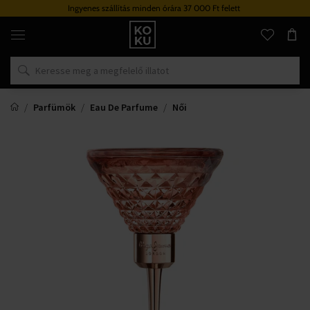
Ingyenes szállítás minden órára 37 000 Ft felett
Eredeti
parfümök
és
órák
egy
helyen
Parfümök
Eau De Parfume
Női