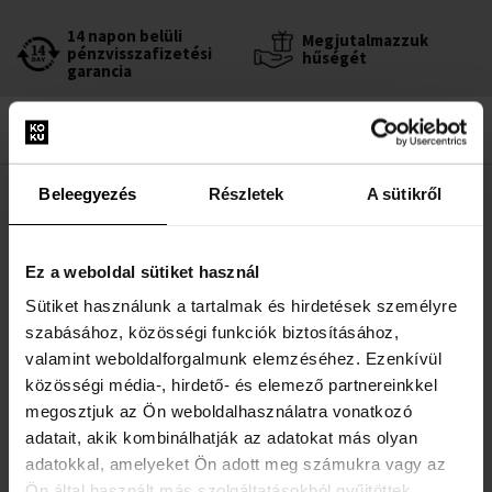
14 napon belüli
Megjutalmazzuk
pénzvisszafizetési
hűségét
garancia
Beleegyezés
Részletek
A sütikről
LEÍRÁS
A Pepe Jeans For Her eau de parfum a Pepe Jeans márkától.
Ez a weboldal sütiket használ
Orientális-vaníliás illatkompozíció, amelyet 2018-ban adtak ki.
Sütiket használunk a tartalmak és hirdetések személyre
Modern illat bátor nők számára, akik élvezik az élet minden
szabásához, közösségi funkciók biztosításához,
pillanatát.
valamint weboldalforgalmunk elemzéséhez. Ezenkívül
közösségi média-, hirdető- és elemező partnereinkkel
megosztjuk az Ön weboldalhasználatra vonatkozó
adatait, akik kombinálhatják az adatokat más olyan
RÉSZLETEK
adatokkal, amelyeket Ön adott meg számukra vagy az
Ön által használt más szolgáltatásokból gyűjtöttek.