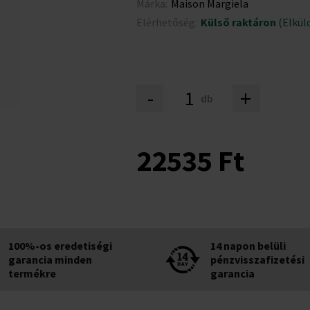
Márka:
Maison Margiela
Elérhetőség:
Külső raktáron
(Elküld
-
+
db
22535 Ft
100%-os eredetiségi
14 napon belüli
garancia minden
pénzvisszafizetési
termékre
garancia