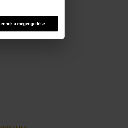
dennek a megengedése
sak az Ön
KOKULETTER