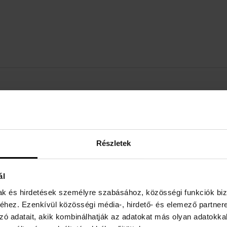
RÉSZLETEK
A
Nem:
unisex
L'
w
Márka:
Maison Margiela
Részletek
Illat típusa:
fás, orientális
ál
mak és hirdetések személyre szabásához, közösségi funkciók biz
hez. Ezenkívül közösségi média-, hirdető- és elemező partner
zó adatait, akik kombinálhatják az adatokat más olyan adatokka