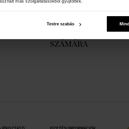
sznált más szolgáltatásokból gyűjtöttek.
Teljes leírás megtekintése
Testre szabás
Min
yre szabott választékunk c
számára
ÁJÉKOZTATÓ
FIZETÉSI INFORMÁCIÓK