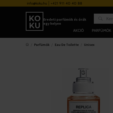
a 37 000 Ft felett
info@koku.hu
+421 911 40 40 88
Hűségrendszer
Eredeti parfümök és órák
egy helyen
AKCIÓ
PARFÜMÖK
Parfümök
Eau De Toilette
Unisex