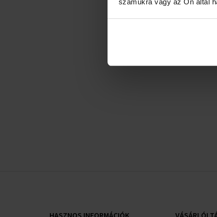
a bőrön. A nyers és vad bőr akkord az elemi
számukra vagy az Ön által ha
természetet viszi be, a fekete bors esszenciája
pedig kiemeli a természetbe merülés elbűvölő
élményét.
Személ
Illatjegyek:
Fejjegy:
fekete bors, fűszerek, bors
Szívjegy:
bőr
Alapjegy:
agar (oud), labdanum
HASZNOS INFORMÁCIÓK
VÁSÁRLÓI T