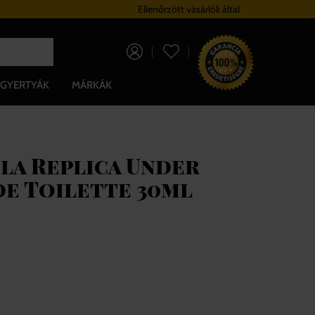
Hűségrendszer
Ellenőrzött vásárlók által
Ingyenes szállítá
0 Ft
GYERTYÁK
MÁRKÁK
la Replica Under
de Toilette 30ml