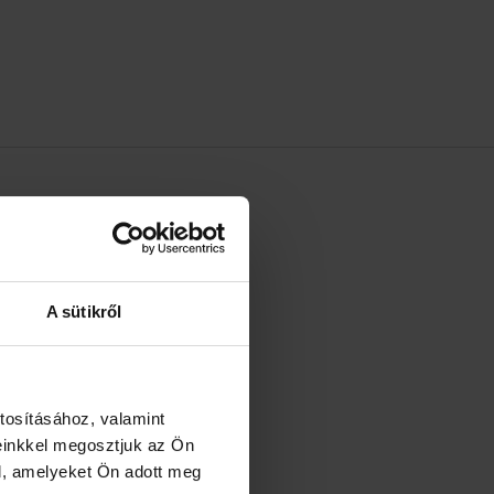
 MÁRKÁRÓL
Oréal S.A.
ww.loreal.com
A sütikről
tosításához, valamint
einkkel megosztjuk az Ön
l, amelyeket Ön adott meg