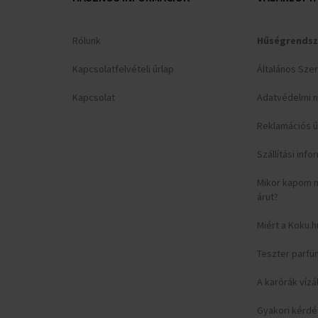
Rólunk
Hűségrendsz
Kapcsolatfelvételi űrlap
Általános Sze
Kapcsolat
Adatvédelmi n
Reklamációs ű
Szállítási inf
Mikor kapom 
árut?
Miért a Koku.h
Teszter parfü
A karórák vízá
Gyakori kérd