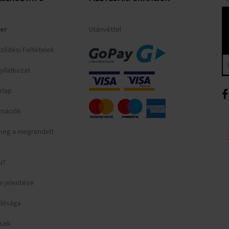
er
Utánvéttel
rződési Feltételek
yilatkozat
rlap
ormációk
meg a megrendelt
u?
m jelentése
llósága
ések