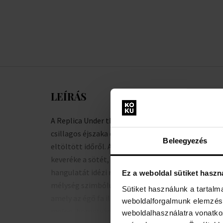
LEÍRÁS
A Replica Under the Stars egy illat, amely egy
csillagos éjszaka emlékét idézi fel a természetben
Beleegyezés
eltöltött időről. Az agar és a labdanum kifinomult
keveréke a sötét, misztikus éjszakai égbolt
hangulatát idézi meg. Az Oud - a titokzatosság és
Ez a weboldal sütiket haszn
mélység szimbóluma - éteri jelleget kölcsönöz,
Sütiket használunk a tartal
amely az égő fa illatára emlékeztet. A labdanum
weboldalforgalmunk elemzésé
meleg, borostyános jegye finom nyári szellőt idéz
weboldalhasználatra vonatko