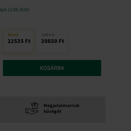
jük 12.08.2026)
30 ml
100 ml
22535 Ft
30850 Ft
KOSÁRBA
Megjutalmazzuk
hűségét