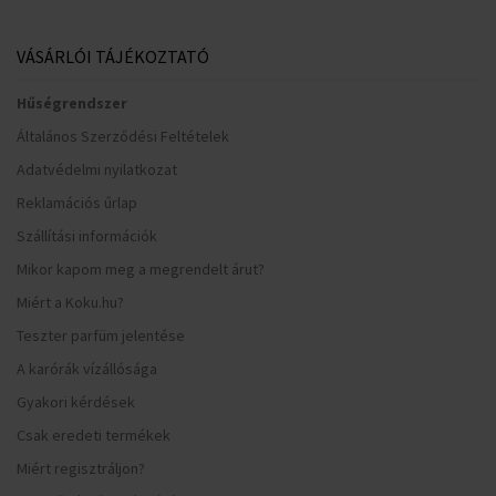
VÁSÁRLÓI TÁJÉKOZTATÓ
Hűségrendszer
Általános Szerződési Feltételek
Adatvédelmi nyilatkozat
Reklamációs űrlap
Szállítási információk
Mikor kapom meg a megrendelt árut?
Miért a Koku.hu?
Teszter parfüm jelentése
A karórák vízállósága
Gyakori kérdések
Csak eredeti termékek
Miért regisztráljon?