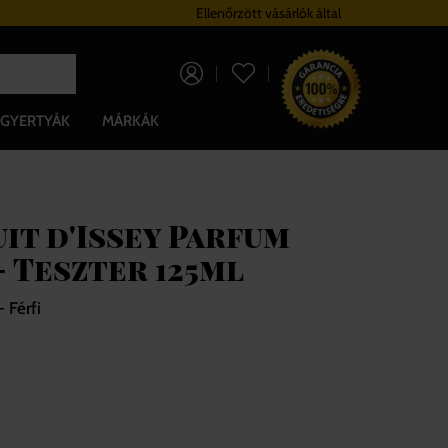
Hűségrendszer
Ellenőrzött vásárlók által
Ingyenes szállítá
0 Ft
GYERTYÁK
MÁRKÁK
uit d'Issey Parfum
- Teszter 125ml
 Férfi