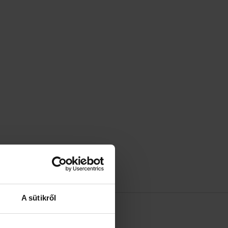
A sütikről
 MÁRKÁRÓL