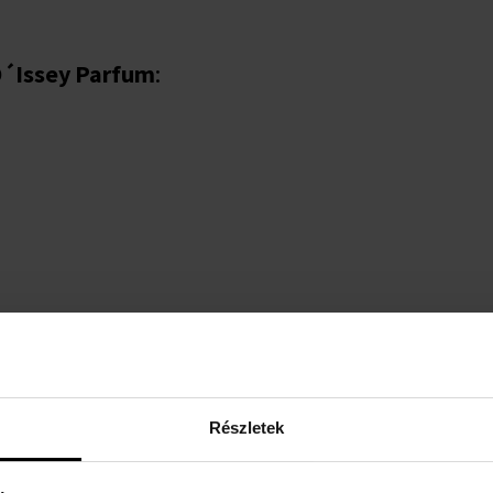
D´Issey Parfum
:
Részletek
RÉSZLETEK
A