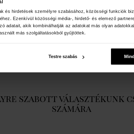
ál
Nem:
férfi
S
mak és hirdetések személyre szabásához, közösségi funkciók biz
hez. Ezenkívül közösségi média-, hirdető- és elemező partner
w
Márka:
Issey Miyake
zó adatait, akik kombinálhatják az adatokat más olyan adatokka
Illatkomponens - fej:
rózsaszínű paprika,
sznált más szolgáltatásokból gyűjtöttek.
grapefruit
Illatkomponens - alap:
tonkabab, pacsuli
Illatkomponens - szív:
Bőr, vanília
Testre szabás
Min
Illat típusa:
fűszeres, fás
yre szabott választékunk c
számára