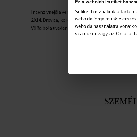
Ez a weboldal sütiket haszn
Intenzívnejšia verzia vôňa Nuit D´Issey EDT z roku
Sütiket használunk a tartal
weboldalforgalmunk elemzésé
2014. Drevitá, korenistá, kožená vôňa pre mužov.
weboldalhasználatra vonatko
Vôňa bola uvedená na trh v roku 2015.
számukra vagy az Ön által ha
Személ