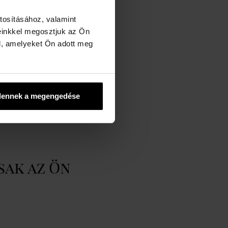
hiseido Company, Limited
tosításához, valamint
einkkel megosztjuk az Ön
ww.isseymiyake.com
l, amelyeket Ön adott meg
dennek a megengedése
sak az Ön