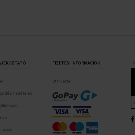
ÁJÉKOZTATÓ
FIZETÉSI INFORMÁCIÓK
er
Utánvéttel
rződési Feltételek
yilatkozat
rlap
ormációk