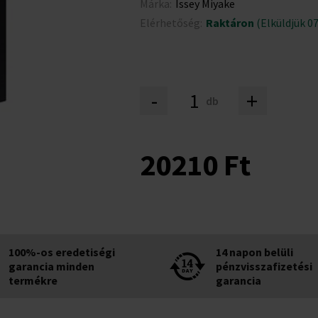
Márka:
Issey Miyake
Elérhetőség:
Raktáron
(Elküldjük 07
-
+
db
20210 Ft
100%-os eredetiségi
14 napon belüli
garancia minden
pénzvisszafizetési
termékre
garancia