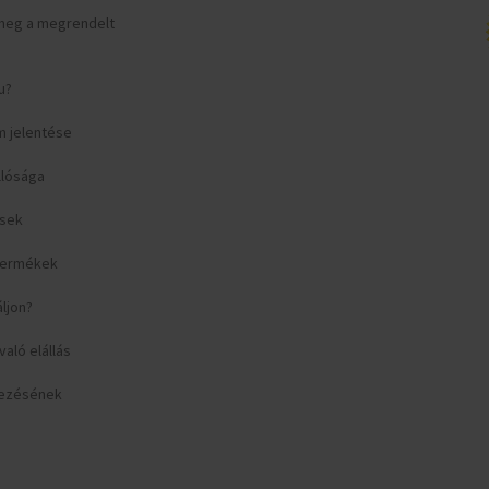
meg a megrendelt
u?
m jelentése
llósága
ések
 termékek
áljon?
aló elállás
yezésének