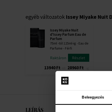
egyéb változatok
Issey Miyake Nuit 
Issey Miyake Nuit
d'Issey Parfum Eau de
Parfum
75ml -tól 125ml-ig - Eau de
Parfume - Férfi
Raktáron
Részlet
13940 Ft
28960 Ft
-től
-ig
Beleegyezés
LEÍRÁS