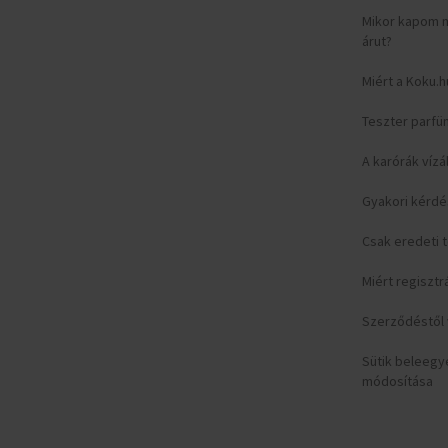
Mikor kapom 
árut?
Miért a Koku.h
Teszter parfü
A karórák vízá
Gyakori kérd
Csak eredeti
Miért regisztr
Szerződéstől v
Sütik beleeg
módosítása