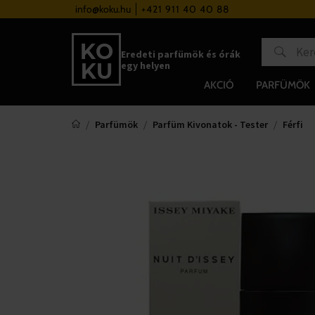
a 37 000 Ft felett
info@koku.hu
+421 911 40 40 88
Hűségrendszer
Eredeti parfümök és órák
egy helyen
AKCIÓ
PARFÜMÖK
Parfümök
Parfüm Kivonatok - Tester
Férfi