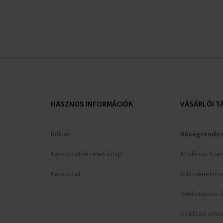
HASZNOS INFORMÁCIÓK
VÁSÁRLÓI T
Rólunk
Hűségrendsz
Kapcsolatfelvételi űrlap
Általános Sze
Kapcsolat
Adatvédelmi n
Reklamációs ű
Szállítási inf