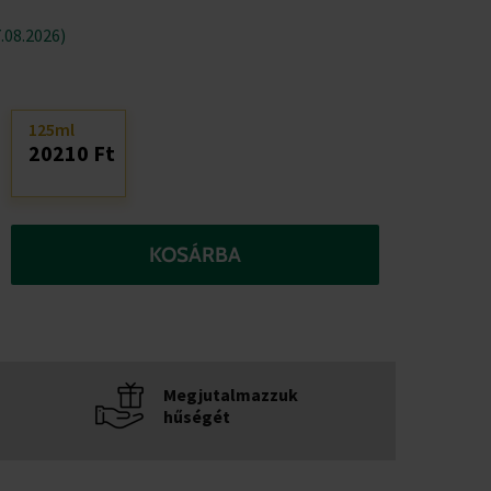
.08.2026)
125ml
20210 Ft
KOSÁRBA
Megjutalmazzuk
hűségét