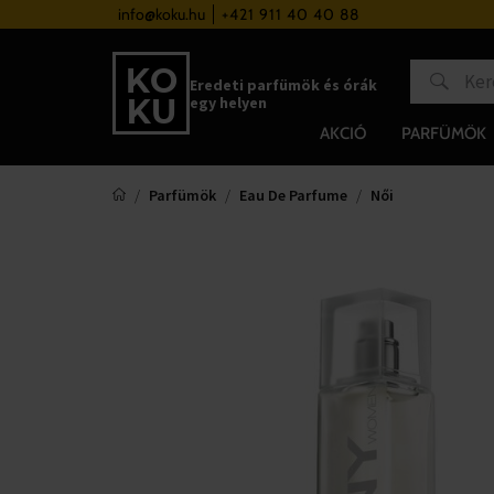
a 37 000 Ft felett
info@koku.hu
+421 911 40 40 88
Hűségrendszer
Eredeti parfümök és órák
egy helyen
AKCIÓ
PARFÜMÖK
Parfümök
Eau De Parfume
Női