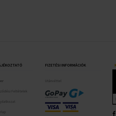
ÁJÉKOZTATÓ
FIZETÉSI INFORMÁCIÓK
er
Utánvéttel
rződési Feltételek
yilatkozat
rlap