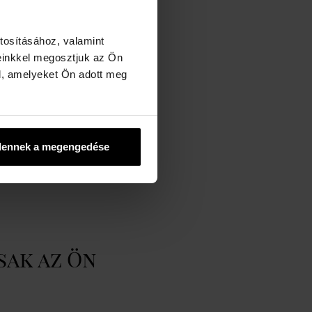
 MÁRKÁRÓL
tosításához, valamint
nterParfums Inc.
einkkel megosztjuk az Ön
ww.donnakaran.com
l, amelyeket Ön adott meg
dennek a megengedése
sak az Ön