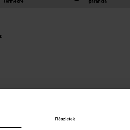
termékre
garancia
n
:
Részletek