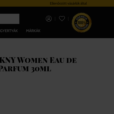
Hűségrendszer
Ellenőrzött vásárlók által
Ingyenes szállítá
0 Ft
GYERTYÁK
MÁRKÁK
KNY Women Eau de
 Parfum 30ml