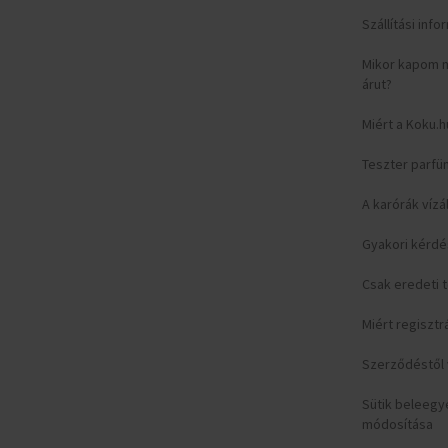
Szállítási inf
Mikor kapom 
árut?
Miért a Koku.h
Teszter parfü
A karórák vízá
Gyakori kérd
Csak eredeti
Miért regisztr
Szerződéstől v
Sütik beleeg
módosítása