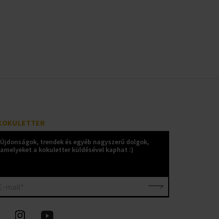
KOKULETTER
Újdonságok, trendek és egyéb nagyszerű dolgok,
amelyeket a kokuletter küldésével kaphat :)
E-mail*