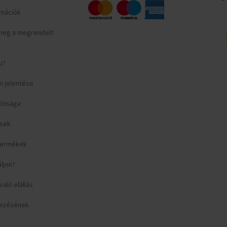
ormációk
meg a megrendelt
u?
m jelentése
llósága
ések
 termékek
áljon?
aló elállás
yezésének