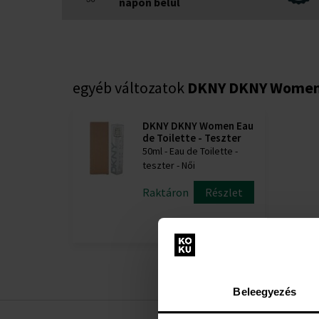
napon belül
egyéb változatok
DKNY DKNY Wome
DKNY DKNY Women Eau
de Toilette - Teszter
50ml - Eau de Toilette -
teszter - Női
Raktáron
Részlet
12800 Ft
Beleegyezés