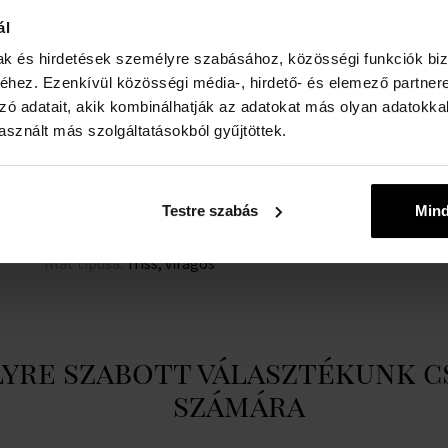
ál
RÉSZLETEK
A
mak és hirdetések személyre szabásához, közösségi funkciók biz
Nem:
női
I
hez. Ezenkívül közösségi média-, hirdető- és elemező partner
w
zó adatait, akik kombinálhatják az adatokat más olyan adatokka
Márka:
Donna Karan
sznált más szolgáltatásokból gyűjtöttek.
Illatkomponens - fej:
paradicsomlevél, vodka,
Citrusfélék, ibolya
Illatkomponens - alap:
nyír-, faipari
Testre szabás
Min
Illatkomponens - szív:
nárcisz, lótusz, orchidea
Illat típusa:
friss, virágos
yre szabott választékunk c
számára