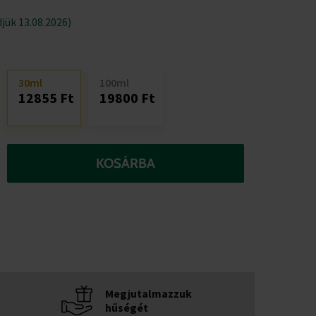
jük 13.08.2026)
30ml
100ml
12855 Ft
19800 Ft
KOSÁRBA
Megjutalmazzuk
hűségét