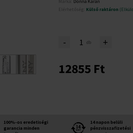
Márka:
Donna Karan
Elérhetőség:
Külső raktáron
(Elküld
-
+
db
12855 Ft
100%-os eredetiségi
14 napon belüli
garancia minden
pénzvisszafizetési