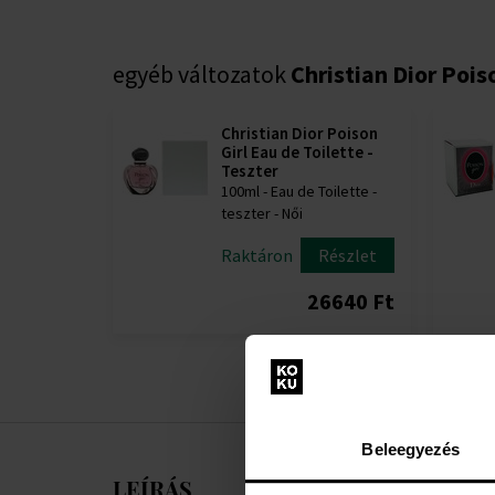
egyéb változatok
Christian Dior Poiso
Christian Dior Poison
Girl Eau de Toilette -
Teszter
100ml - Eau de Toilette -
teszter - Női
Raktáron
Részlet
26640 Ft
Beleegyezés
LEÍRÁS