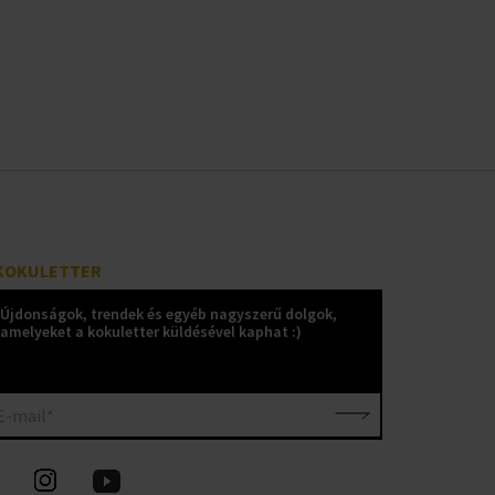
KOKULETTER
Újdonságok, trendek és egyéb nagyszerű dolgok,
amelyeket a kokuletter küldésével kaphat :)
E-mail*