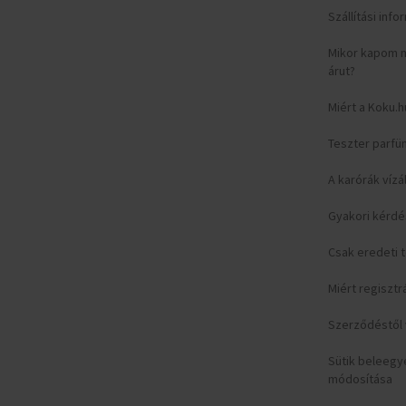
Szállítási inf
Mikor kapom 
árut?
Miért a Koku.h
Teszter parfü
A karórák vízá
Gyakori kérd
Csak eredeti
Miért regisztr
Szerződéstől v
Sütik beleeg
módosítása