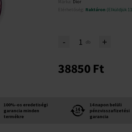
Márka:
Dior
Elérhetőség:
Raktáron
(Elküldjük 11
-
+
db
38850 Ft
100%-os eredetiségi
14 napon belüli
garancia minden
pénzvisszafizetési
termékre
garancia