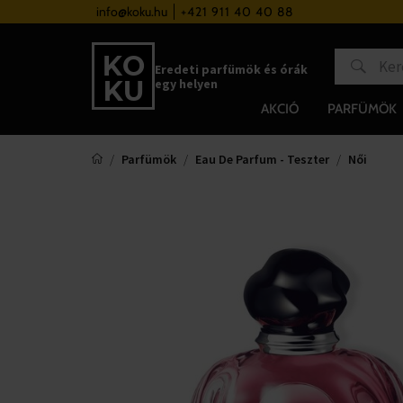
a 37 000 Ft felett
info@koku.hu
+421 911 40 40 88
Hűségrendszer
Eredeti parfümök és órák
egy helyen
AKCIÓ
PARFÜMÖK
Parfümök
Eau De Parfum - Teszter
Női