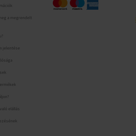
ormációk
meg a megrendelt
u?
m jelentése
llósága
ések
 termékek
áljon?
aló elállás
yezésének