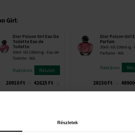
n Girl
:
Dior Poison Girl Eau De
Dior Poison Girl 
Toilette Eau de
Parfum
Toilette
30ml -tól 100ml-ig -
30ml -tól 100ml-ig - Eau de
Parfume - Női
Toilette - Női
Raktáron
Rés
Raktáron
Részlet
20910 Ft
42625 Ft
28150 Ft
48900
-től
-ig
-től
Részletek
RÉSZLETEK
A