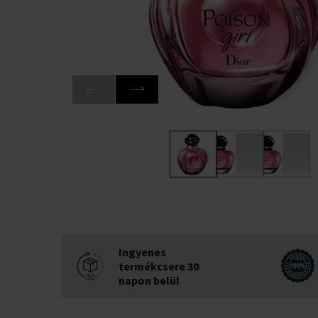
Ingyenes
termékcsere 30
napon belül