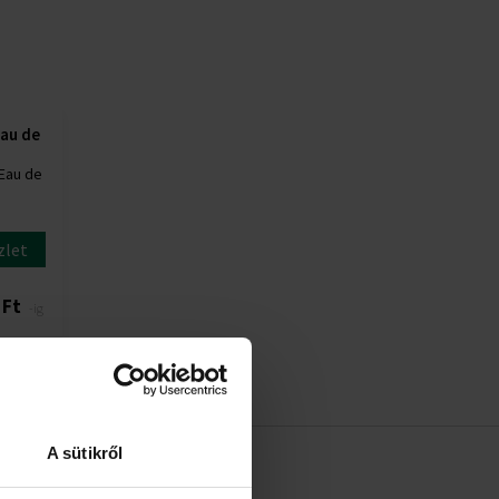
Eau de
 Eau de
zlet
 Ft
-ig
A sütikről
 MÁRKÁRÓL