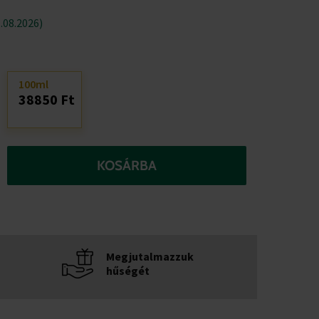
.08.2026)
100ml
38850 Ft
KOSÁRBA
Megjutalmazzuk
hűségét