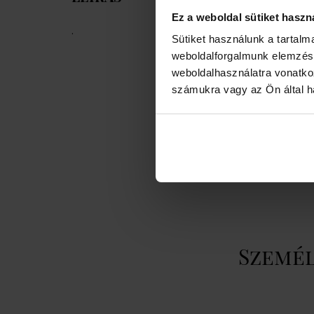
Ez a weboldal sütiket haszn
.
Sütiket használunk a tartal
weboldalforgalmunk elemzésé
weboldalhasználatra vonatko
számukra vagy az Ön által ha
Személ