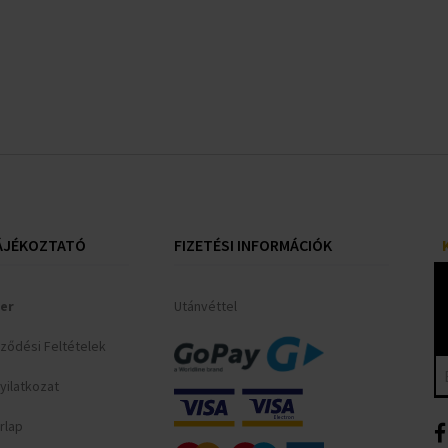
ÁJÉKOZTATÓ
FIZETÉSI INFORMÁCIÓK
er
Utánvéttel
rződési Feltételek
yilatkozat
rlap