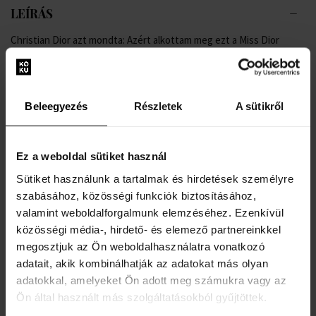
LEÍRÁS
Christian Dior azt mondta: Azért alkottam meg ezt a Miss Dior
parfümöt, hogy minden nőt luxus nőiségbe burkoljon, mintha a
ruháim egymás után bújnának elő az üvegből. Az 1947-ben
született Miss Dior a nagy tervező szimbóluma, az ő kézjegye az
Beleegyezés
Részletek
A sütikről
időtlen elegancia és kifinomultság formájában egy klasszikus zöld
chypre illat galbanummal és jázminnal. A Miss Dior illata elsőre
meglehetősen éles és zöld, az alapillatban fás limbó, földes pacsuli
Ez a weboldal sütiket használ
és érzéki labdanum található. A Miss Dior szíve egy finom virágos
illat. A Miss Dior a megfelelő választás azoknak a nőknek, akik vad
Sütiket használunk a tartalmak és hirdetések személyre
eleganciára vágynak édes jegyek, gyümölcsök és keleti érzékiség
szabásához, közösségi funkciók biztosításához,
nélkül.
valamint weboldalforgalmunk elemzéséhez. Ezenkívül
közösségi média-, hirdető- és elemező partnereinkkel
megosztjuk az Ön weboldalhasználatra vonatkozó
RÉSZLETEK
adatait, akik kombinálhatják az adatokat más olyan
adatokkal, amelyeket Ön adott meg számukra vagy az
A MÁRKÁRÓL
Ön által használt más szolgáltatásokból gyűjtöttek.