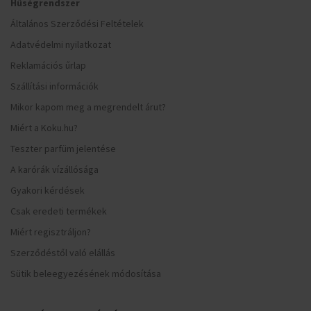
Hűségrendszer
Általános Szerződési Feltételek
Adatvédelmi nyilatkozat
Reklamációs űrlap
Szállítási információk
Mikor kapom meg a megrendelt árut?
Miért a Koku.hu?
Teszter parfüm jelentése
A karórák vízállósága
Gyakori kérdések
Csak eredeti termékek
Miért regisztráljon?
Szerződéstől való elállás
Sütik beleegyezésének módosítása