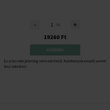
-
+
db
19260 Ft
KOSÁRBA
Ez a termék jelenleg nem elérhető. Küldhetünk emailt amint
lesz raktáron.