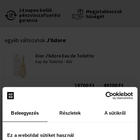
14 napon belüli
Megjutalmazzuk
pénzvisszafizetési
hűségét
garancia
egyéb változatok
J'Adore
:
Dior J'Adore Eau de Toilette
Eau de Toilette - Női
18700 Ft
49200 Ft
-től
-ig
Dior J'adore Eau de Parfum Eau de Parfum
1ml -tól 100ml-ig - Eau de Parfume - Női
Beleegyezés
Részletek
A sütikről
Raktáron
Ez a weboldal sütiket használ
4165 Ft
61170 Ft
-től
-ig