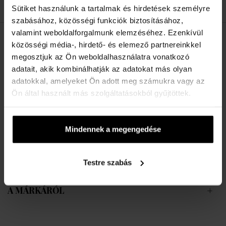
Sütiket használunk a tartalmak és hirdetések személyre
szabásához, közösségi funkciók biztosításához,
valamint weboldalforgalmunk elemzéséhez. Ezenkívül
LEÍRÁS
közösségi média-, hirdető- és elemező partnereinkkel
megosztjuk az Ön weboldalhasználatra vonatkozó
Az abszolút nőiesség a J´adore illat üvegében rejlik. A J´adore egy
adatait, akik kombinálhatják az adatokat más olyan
pazar gyümölcsös-virágos illat, amely a bergamott friss akkordjával
adatokkal, amelyeket Ön adott meg számukra vagy az
kezdődik, majd rózsa és jázmin mámorító illatával folytatódik. Az
Ön által használt más szolgáltatásokból gyűjtöttek.
érzékien édes gyümölcsök ellenállhatatlan lédússágot
kölcsönöznek a J´adore-nak. Az aranyszínű üveg nőies,
lekerekített formája már legendás.FIFI-díjas parfüm 2001-ben
Mindennek a megengedése
Christian Dior parfümje a legjobb női illat lett.
Testre szabás
RÉSZLETEK
A MÁRKÁRÓL