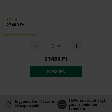
100ml
27480 Ft
-
+
db
27480 Ft
KOSÁRBA
100%-os eredetiségi
Ingyenes termékcsere
garancia minden
30 napon belül
termékre