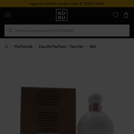
Ingyenes szállítás minden órára 37 000 Ft felett
Eredeti
parfümök
és
órák
egy
helyen
Parfümök
Eau De Parfum - Teszter
Női