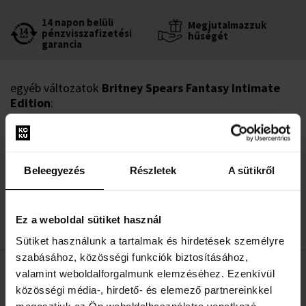
14 napon belüli
Megjutalmazzuk
pénzvisszafizetési
hűségét
garancia
egyéb változatok
Britney Spears Fantasy Intimate
Edition
:
Britney Spears Fantasy Intimate Eau de
Parfum
100ml - Eau de Parfume - Női
Beleegyezés
Részletek
A sütikről
Raktáron
9035 Ft
Ez a weboldal sütiket használ
Sütiket használunk a tartalmak és hirdetések személyre
szabásához, közösségi funkciók biztosításához,
valamint weboldalforgalmunk elemzéséhez. Ezenkívül
LEÍRÁS
közösségi média-, hirdető- és elemező partnereinkkel
Britney Spears Circus Fantasy egy női illat, amely gyümölcsös,