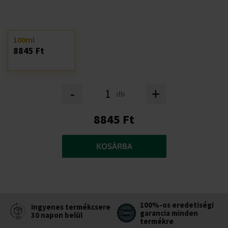
100ml
8845 Ft
-
+
db
8845 Ft
KOSÁRBA
100%-os eredetiségi
Ingyenes termékcsere
garancia minden
30 napon belül
termékre