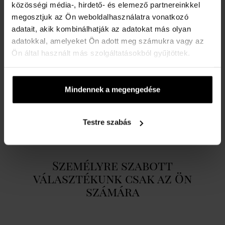
közösségi média-, hirdető- és elemező partnereinkkel
élményt egy illatban egyesítsük. A tisztaság és a frissesség iránti
megosztjuk az Ön weboldalhasználatra vonatkozó
vágyakozás az 1990-es években jelenik meg, az aromás illatok 20
adatait, akik kombinálhatják az adatokat más olyan
éves dominanciája után. Férfiság, identitás, erő, frissesség,
adatokkal, amelyeket Ön adott meg számukra vagy az
ragyogás, felszállás, modernitás, mozgás, energia, akarat - ez az
Ön által használt más szolgáltatásokból gyűjtöttek.
Azzaro Chrome.
RÉSZLETEK
Mindennek a megengedése
A MÁRKÁRÓL
Testre szabás
Személyre szabott
választékunk csak az Ön
számára