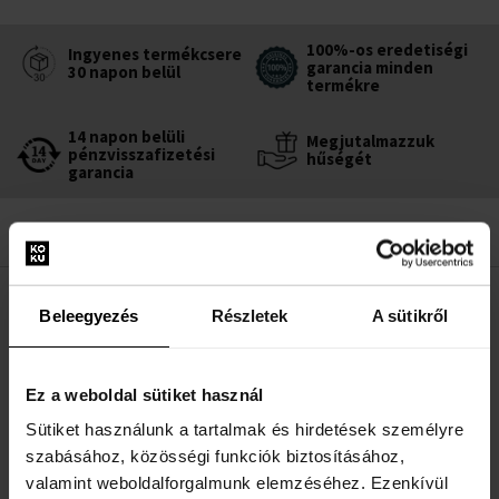
100%-os eredetiségi
Ingyenes termékcsere
garancia minden
30 napon belül
termékre
14 napon belüli
Megjutalmazzuk
pénzvisszafizetési
hűségét
garancia
LEÍRÁS
Beleegyezés
Részletek
A sütikről
Az Azzaro Chrome egy friss és energikus illat, amelyet a nők
imádnak a férfiakon. Az Azzaro Chrome tele van erővel, mozgással
Ez a weboldal sütiket használ
és ragyogással. Króm - hangzatos és modern név, mint egy olyan
Sütiket használunk a tartalmak és hirdetések személyre
anyag, amelyet úgy alkottak meg, hogy ellenálljon az idő
szabásához, közösségi funkciók biztosításához,
viszontagságainak. Kifejezi az identitáskeresést, az érzelmeket, az
valamint weboldalforgalmunk elemzéséhez. Ezenkívül
örömöt és az akaratot, hogy a kölcsönösséget és az egyéni