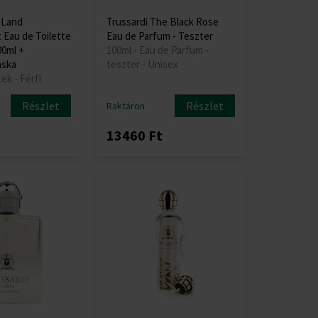
 Land
Trussardi The Black Rose
 Eau de Toilette
Eau de Parfum - Teszter
00ml +
100ml - Eau de Parfum -
áska
teszter - Unisex
ek - Férfi
Részlet
Részlet
Raktáron
13460 Ft