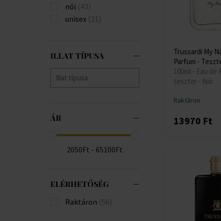
női
(43)
unisex
(21)
Trussardi My N
ILLAT TÍPUSA
Parfum - Teszt
100ml - Eau de 
teszter - Női
Raktáron
ÁR
13970 Ft
2050Ft - 65100Ft
ELÉRHETŐSÉG
Raktáron
(56)