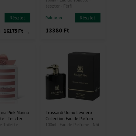
teszter - Férfi
Részlet
Részlet
Raktáron
13380 Ft
16175 Ft
l
-ig
nna Pink Marina
Trussardi Uomo Levriero
te - Teszter
Collection Eau de Parfum
e Toilette -
100ml - Eau de Parfume - Női