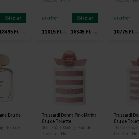
Részlet
Részlet
Raktáron
Raktáron
18495 Ft
11015 Ft
16345 Ft
10775 Ft
-ig
-től
-ig
-tő
ame Eau de
Trussardi Donna Pink Marina
Trussardi Do
Eau de Toilette
Eau de Toilet
ig - Eau de
30ml -tól 100ml-ig - Eau de
100ml - Eau d
Toilette - Női
teszter - Női