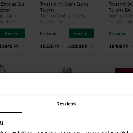
k Extreme Eau
Trussardi My Scent Eau de
Trussardi Do
eszter
Toilette
Toilette Eau 
ig - Eau de
30ml -tól 50ml-ig - Eau de
30ml -tól 100
er - Férfi
Toilette - Női
Toilette - Nő
Részlet
Részlet
Raktáron
Raktáron
12945 Ft
10530 Ft
13800 Ft
10400 Ft
-ig
-től
-ig
-tő
Részletek
ál
d Of Donna
Trussardi Sound Of Donna
Trussardi A 
Eau de Parfum - Teszter
de Toilette
mak és hirdetések személyre szabásához, közösségi funkciók biz