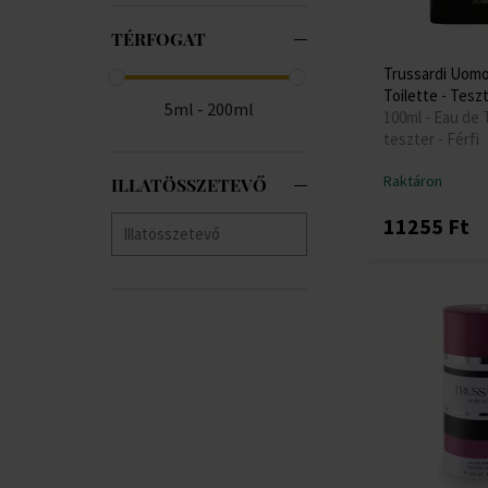
TÉRFOGAT
Trussardi Uomo
Toilette - Tesz
5ml - 200ml
100ml - Eau de T
teszter - Férfi
Raktáron
ILLATÖSSZETEVŐ
11255 Ft