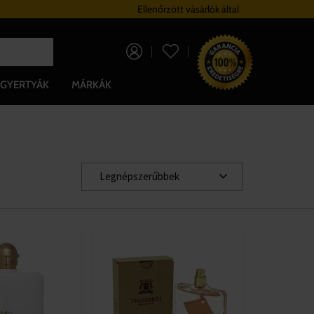
Hűségrendszer
Ellenőrzött vásárlók által
Ingyenes szállítá
0 Ft
GYERTYÁK
MÁRKÁK
Legnépszerűbbek