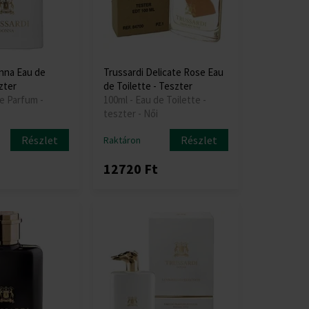
nna Eau de
Trussardi Delicate Rose Eau
zter
de Toilette - Teszter
e Parfum -
100ml - Eau de Toilette -
teszter - Női
Részlet
Részlet
Raktáron
12720 Ft