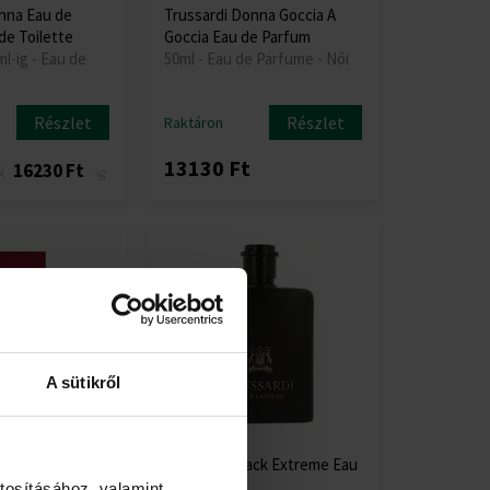
nna Eau de
Trussardi Donna Goccia A
de Toilette
Goccia Eau de Parfum
ml-ig - Eau de
50ml - Eau de Parfume - Női
i
Részlet
Részlet
Raktáron
13130 Ft
16230 Ft
l
-ig
A sütikről
Way for Her Eau
Trussardi Black Extreme Eau
de Toilette
tosításához, valamint