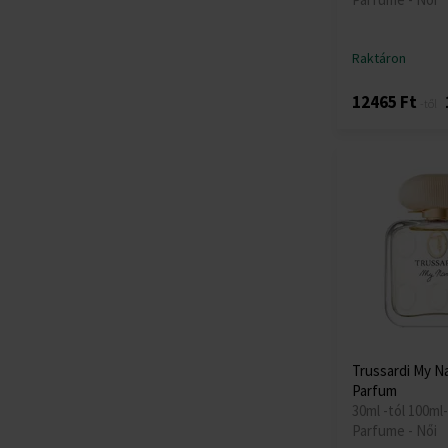
Raktáron
12465 Ft
-től
Trussardi My N
Parfum
30ml -tól 100ml-
Parfume - Női