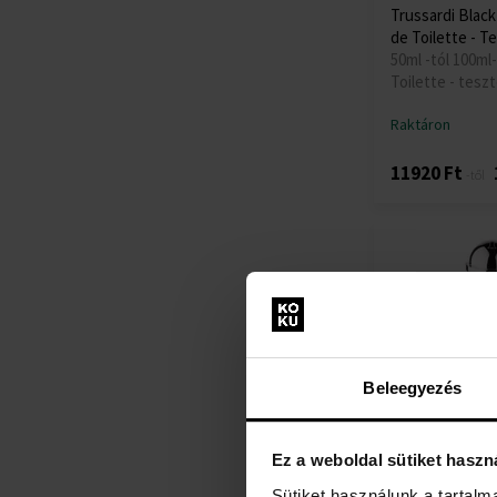
Trussardi Blac
de Toilette - T
50ml -tól 100ml-
Toilette - teszt
Raktáron
11920 Ft
-től
Beleegyezés
Ez a weboldal sütiket haszn
Trussardi Soun
Eau de Parfum
Sütiket használunk a tartal