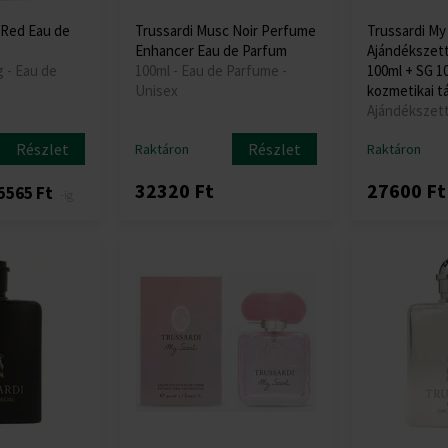
 Red Eau de
Trussardi Musc Noir Perfume
Trussardi My
Enhancer Eau de Parfum
Ajándékszett
g - Eau de
100ml - Eau de Parfume -
100ml + SG 1
Unisex
kozmetikai t
Ajándékszett
Részlet
Részlet
Raktáron
Raktáron
32320 Ft
27600 Ft
5565 Ft
-ig