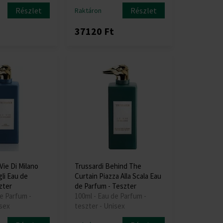
Részlet
Részlet
Raktáron
37120 Ft
Vie Di Milano
Trussardi Behind The
gli Eau de
Curtain Piazza Alla Scala Eau
zter
de Parfum - Teszter
e Parfum -
100ml - Eau de Parfum -
isex
teszter - Unisex