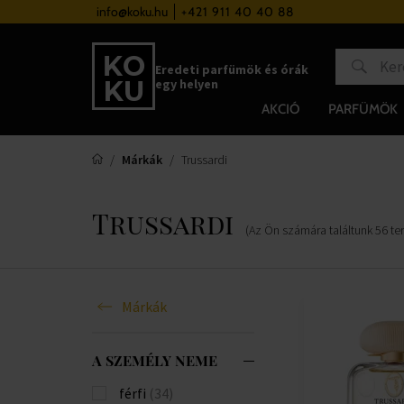
a 37 000 Ft felett
info@koku.hu
+421 911 40 40 88
Hűségrendszer
Eredeti parfümök és órák
egy helyen
AKCIÓ
PARFÜMÖK
Márkák
Trussardi
Trussardi
(Az Ön számára találtunk
56
te
Márkák
A SZEMÉLY NEME
férfi
(34)