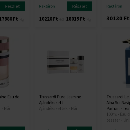
Részlet
Részlet
Raktáron
Raktáron
30130 Ft
17880 Ft
10220 Ft
18015 Ft
-ig
-től
-ig
nine Eau de
Trussardi Pure Jasmine
Trussardi Le 
Ajándékszett
Alba Sui Navi
 - Női
Ajándékszettek - Női
Parfum - Tes
100ml - Eau d
teszter - Un