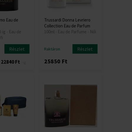
omo Eau de
Trussardi Donna Levriero
Collection Eau de Parfum
l-ig - Eau de
100ml - Eau de Parfume - Női
fi
Részlet
Részlet
Raktáron
25850 Ft
22840 Ft
-ig