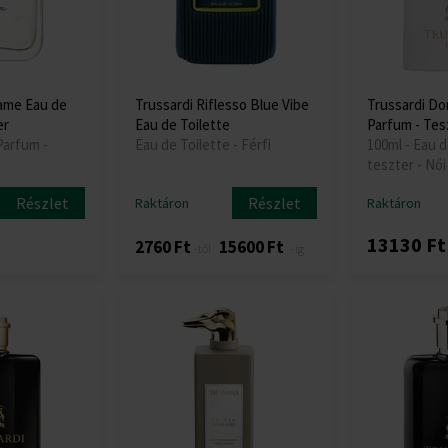
ame Eau de
Trussardi Riflesso Blue Vibe
Trussardi Do
er
Eau de Toilette
Parfum - Tes
Parfum -
Eau de Toilette - Férfi
100ml - Eau d
teszter - Női
Részlet
Részlet
Raktáron
Raktáron
13130 Ft
2760 Ft
15600 Ft
-től
-ig