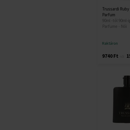
Trussardi Ruby
Parfum
90ml -tól 90ml-i
Parfume - Női
Raktáron
9740 Ft
1
-től