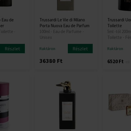
 Eau de
Trussardi Le Vie di Milano
Trussardi U
ter
Porta Nuova Eau de Parfum
Toilette
oilette -
100ml - Eau de Parfume -
5ml -tól 200m
Unisex
Toilette - Fér
Részlet
Részlet
Raktáron
Raktáron
36380 Ft
6520 Ft
-től