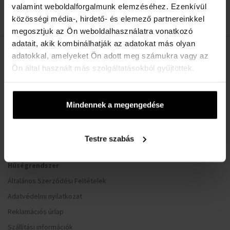
valamint weboldalforgalmunk elemzéséhez. Ezenkívül
1
közösségi média-, hirdető- és elemező partnereinkkel
megosztjuk az Ön weboldalhasználatra vonatkozó
adatait, akik kombinálhatják az adatokat más olyan
adatokkal, amelyeket Ön adott meg számukra vagy az
HASZNOS INFORMÁCIÓK
Ön által használt más szolgáltatásokból gyűjtöttek.
Rólunk
Kapcsolatfelvételi űrlap
Mindennek a megengedése
Kapcsolat
Testre szabás
VÁSÁRLÓI TÁJÉKOZTATÓ
Hűségrendszer
Általános Szerződési Feltételek
Adatvédelmi nyilatkozat
Reklamációs űrlap
Szállítási információk