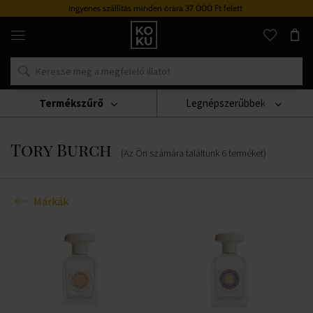
Ingyenes szállítás minden órára 37 000 Ft felett
Eredeti
parfümök
és
órák
egy
helyen
Termékszűrő
Legnépszerűbbek
Márkák
Tory Burch
Tory Burch
(Az Ön számára találtunk
6
terméket
)
Márkák