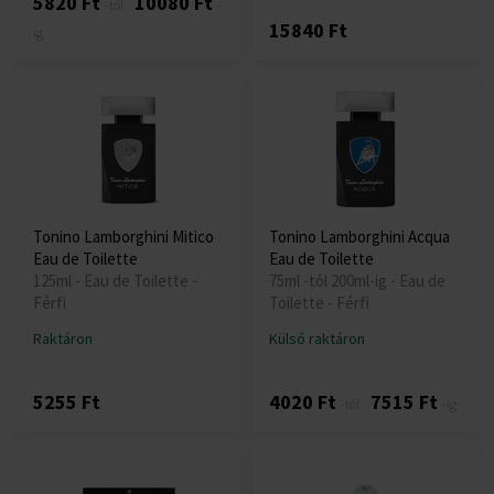
5820 Ft
10080 Ft
-től
-
15840 Ft
ig
Tonino Lamborghini Mitico
Tonino Lamborghini Acqua
Eau de Toilette
Eau de Toilette
125ml - Eau de Toilette -
75ml -tól 200ml-ig - Eau de
Férfi
Toilette - Férfi
Raktáron
Külső raktáron
5255 Ft
4020 Ft
7515 Ft
-től
-ig