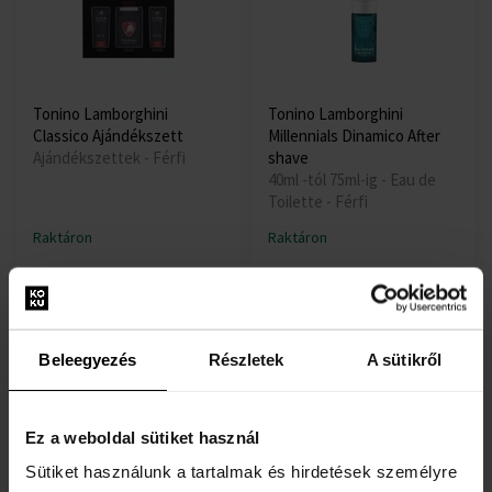
Tonino Lamborghini
Tonino Lamborghini
Classico Ajándékszett
Millennials Dinamico After
Ajándékszettek - Férfi
shave
40ml -tól 75ml-ig - Eau de
Toilette - Férfi
Raktáron
Raktáron
6590 Ft
4605 Ft
6280 Ft
-től
-ig
Beleegyezés
Részletek
A sütikről
Ez a weboldal sütiket használ
Sütiket használunk a tartalmak és hirdetések személyre