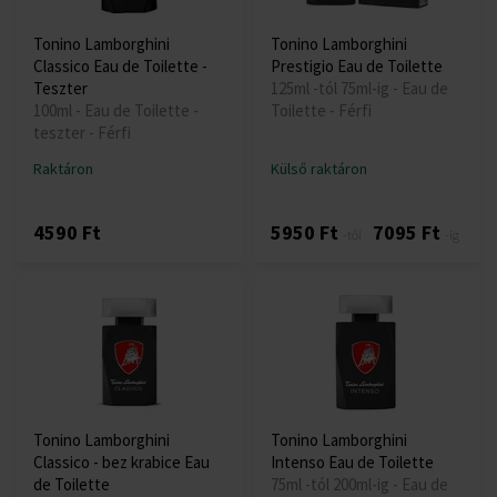
Tonino Lamborghini
Tonino Lamborghini
Classico Eau de Toilette -
Prestigio Eau de Toilette
Teszter
125ml -tól 75ml-ig - Eau de
100ml - Eau de Toilette -
Toilette - Férfi
teszter - Férfi
Raktáron
Külső raktáron
4590 Ft
5950 Ft
7095 Ft
-től
-ig
Tonino Lamborghini
Tonino Lamborghini
Classico - bez krabice Eau
Intenso Eau de Toilette
de Toilette
75ml -tól 200ml-ig - Eau de