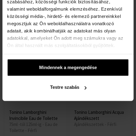
szabásához, közösségi funkciók biztosításához,
Tonino Lamborghini
Tonino Lamborghini
valamint weboldalforgalmunk elemzéséhez. Ezenkívül
Intenso Eau de Toilette -
Essenza Eau de Toilette
Teszter
75ml - Eau de Toilette -
közösségi média-, hirdető- és elemező partnereinkkel
125ml - Eau de Toilette -
Férfi
megosztjuk az Ön weboldalhasználatra vonatkozó
teszter - Férfi
adatait, akik kombinálhatják az adatokat más olyan
Raktáron
Raktáron
adatokkal, amelyeket Ön adott meg számukra vagy az
Ön által használt más szolgáltatásokból gyűjtöttek.
4420 Ft
6500 Ft
Mindennek a megengedése
Testre szabás
Tonino Lamborghini
Tonino Lamborghini Acqua
Invincibile Eau de Toilette
Ajándékszett
75ml -tól 125ml-ig - Eau de
Ajándékszettek - Férfi
Toilette - Férfi