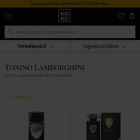
Ingyenes szállítás minden órára 37 000 Ft felett
Eredeti
parfümök
és
órák
egy
helyen
Termékszűrő
Legnépszerűbbek
Márkák
Tonino Lamborghini
Tonino Lamborghini
(Az Ön számára találtunk
15
terméket
)
Márkák