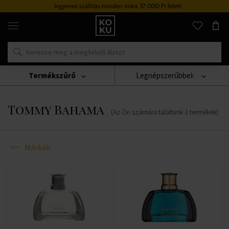
Ingyenes szállítás minden órára 37 000 Ft felett
Eredeti
parfümök
és
órák
egy
helyen
Termékszűrő
Legnépszerűbbek
Márkák
Tommy Bahama
Tommy Bahama
(Az Ön számára találtunk
3
termékek
)
Márkák