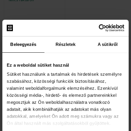
:
Beleegyezés
Részletek
A sütikről
1
Ez a weboldal sütiket használ
HASZNOS INFORMÁCIÓK
Sütiket használunk a tartalmak és hirdetések személyre
szabásához, közösségi funkciók biztosításához,
Rólunk
valamint weboldalforgalmunk elemzéséhez. Ezenkívül
Kapcsolatfelvételi űrlap
közösségi média-, hirdető- és elemező partnereinkkel
megosztjuk az Ön weboldalhasználatra vonatkozó
Kapcsolat
adatait, akik kombinálhatják az adatokat más olyan
adatokkal, amelyeket Ön adott meg számukra vagy az
VÁSÁRLÓI TÁJÉKOZTATÓ
Ön által használt más szolgáltatásokból gyűjtöttek.