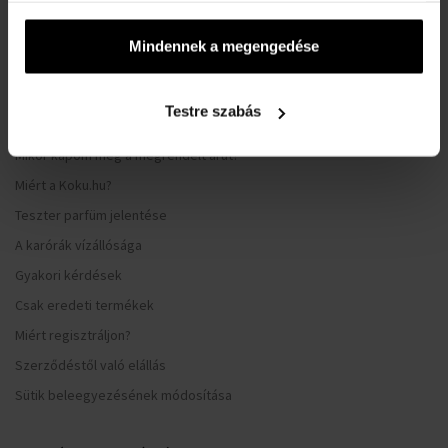
Hűségrendszer
Általános Szerződési Feltételek
Mindennek a megengedése
Adatvédelmi nyilatkozat
Reklamációs űrlap
Testre szabás
Szállítási információk
Mikor kapom meg a megrendelt árut?
Miért a Koku.hu?
Teszter parfüm jelentése
A karórák vízállósága
Gyakori kérdések
Csak eredeti termékek
Miért regisztráljon?
Szerződéstől való elállás
Sütik beleegyezésének módosítása