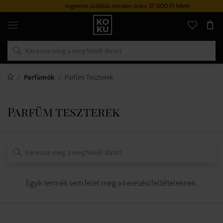
Ingyenes szállítás minden órára 37 000 Ft felett
Eredeti
parfümök
és
órák
egy
helyen
Parfümök
Parfüm Teszterek
Parfüm teszterek
Egyik termék sem felel meg a keresési feltételeknek.