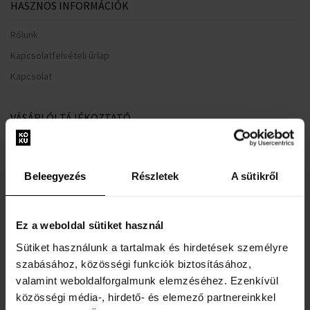
HASZNOS INFORMÁCIÓK
Rólunk
Kapcsolatfelvételi űrlap
Kapcsolat
VÁSÁRLÓI TÁJÉKOZTATÓ
Hűségrendszer
Általános Szerződési Feltételek
Beleegyezés
Részletek
A sütikről
Adatvédelmi nyilatkozat
Reklamációs űrlap
Ez a weboldal sütiket használ
Szállítási információk
Sütiket használunk a tartalmak és hirdetések személyre
Mikor kapom meg a megrendelt árut?
szabásához, közösségi funkciók biztosításához,
Miért a Koku.hu?
valamint weboldalforgalmunk elemzéséhez. Ezenkívül
Teszter parfüm jelentése
közösségi média-, hirdető- és elemező partnereinkkel