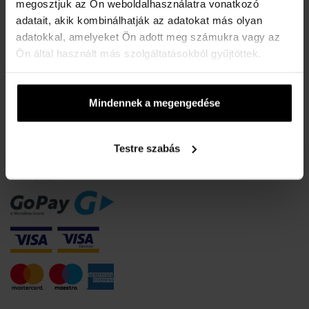
A karórák vízállósága
megosztjuk az Ön weboldalhasználatra vonatkozó
adatait, akik kombinálhatják az adatokat más olyan
Gyakori kérdések
adatokkal, amelyeket Ön adott meg számukra vagy az
Csak eredeti termékek
Ön által használt más szolgáltatásokból gyűjtöttek.
Miért regisztráljon?
Szerződéstől való elállás
Mindennek a megengedése
Sütik beleegyezésének módosítása
FIZETÉSI INFORMÁCIÓK
Testre szabás
Utánvéttel