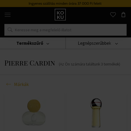
Ingyenes szállítás minden órára 37 000 Ft felett
Eredeti
parfümök
és
órák
egy
helyen
Termékszűrő
Legnépszerűbbek
Márkák
Pierre Cardin
Pierre Cardin
(Az Ön számára találtunk
3
termékek
)
Márkák