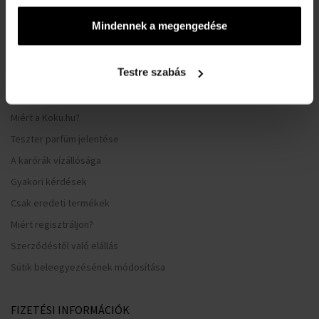
Általános Szerződési Feltételek
Mindennek a megengedése
Adatvédelmi nyilatkozat
Reklamációs űrlap
Testre szabás
Szállítási információk
Mikor kapom meg a megrendelt árut?
Miért a Koku.hu?
Teszter parfüm jelentése
A karórák vízállósága
Gyakori kérdések
Csak eredeti termékek
Miért regisztráljon?
Szerződéstől való elállás
Sütik beleegyezésének módosítása
FIZETÉSI INFORMÁCIÓK