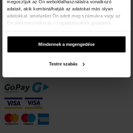
A karórák vízállósága
megosztjuk az Ön weboldalhasználatra vonatkozó
adatait, akik kombinálhatják az adatokat más olyan
Gyakori kérdések
adatokkal, amelyeket Ön adott meg számukra vagy az
Csak eredeti termékek
Ön által használt más szolgáltatásokból gyűjtöttek.
Miért regisztráljon?
Szerződéstől való elállás
Mindennek a megengedése
Sütik beleegyezésének módosítása
FIZETÉSI INFORMÁCIÓK
Testre szabás
Utánvéttel