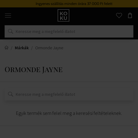
Ingyenes szállítás minden órára 37 000 Ft felett
Eredeti
parfümök
és
órák
egy
helyen
Márkák
Ormonde Jayne
Ormonde Jayne
Egyik termék sem felel meg a keresési feltételeknek.