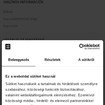
HASZNOS INFORMÁCIÓK
Rólunk
Kapcsolatfelvételi űrlap
Kapcsolat
VÁSÁRLÓI TÁJÉKOZTATÓ
Hűségrendszer
Általános Szerződési Feltételek
Beleegyezés
Részletek
A sütikről
Adatvédelmi nyilatkozat
Reklamációs űrlap
Ez a weboldal sütiket használ
Szállítási információk
Sütiket használunk a tartalmak és hirdetések személyre
Mikor kapom meg a megrendelt árut?
szabásához, közösségi funkciók biztosításához,
Miért a Koku.hu?
valamint weboldalforgalmunk elemzéséhez. Ezenkívül
Teszter parfüm jelentése
közösségi média-, hirdető- és elemező partnereinkkel