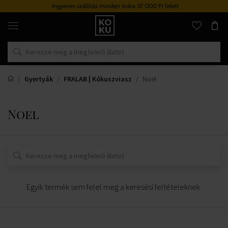
Ingyenes szállítás minden órára 37 000 Ft felett
Eredeti
parfümök
és
órák
egy
helyen
Gyertyák
FRALAB | Kókuszviasz
Noel
Noel
Egyik termék sem felel meg a keresési feltételeknek.