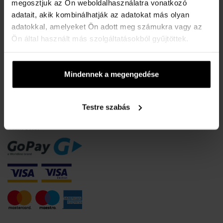
A karórák vízállósága
megosztjuk az Ön weboldalhasználatra vonatkozó
adatait, akik kombinálhatják az adatokat más olyan
Gyakori kérdések
adatokkal, amelyeket Ön adott meg számukra vagy az
Csak eredeti termékek
Ön által használt más szolgáltatásokból gyűjtöttek.
Miért regisztráljon?
Szerződéstől való elállás
Mindennek a megengedése
Sütik beleegyezésének módosítása
FIZETÉSI INFORMÁCIÓK
Testre szabás
Utánvéttel