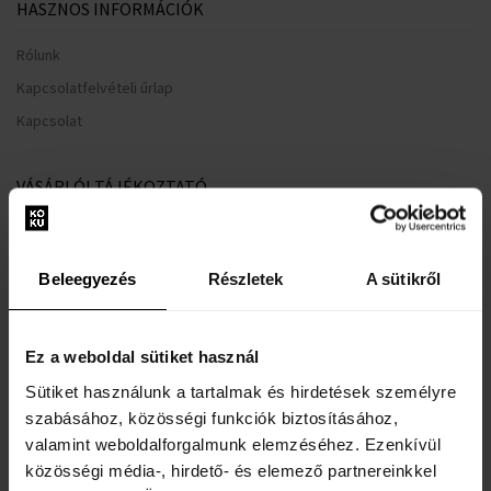
HASZNOS INFORMÁCIÓK
Rólunk
Kapcsolatfelvételi űrlap
Kapcsolat
VÁSÁRLÓI TÁJÉKOZTATÓ
Hűségrendszer
Általános Szerződési Feltételek
Beleegyezés
Részletek
A sütikről
Adatvédelmi nyilatkozat
Reklamációs űrlap
Ez a weboldal sütiket használ
Szállítási információk
Sütiket használunk a tartalmak és hirdetések személyre
Mikor kapom meg a megrendelt árut?
szabásához, közösségi funkciók biztosításához,
Miért a Koku.hu?
valamint weboldalforgalmunk elemzéséhez. Ezenkívül
Teszter parfüm jelentése
közösségi média-, hirdető- és elemező partnereinkkel