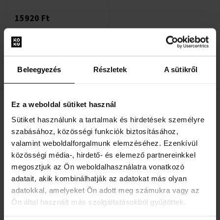
15920 Ft
:
Beleegyezés
Részletek
A sütikről
1
Ez a weboldal sütiket használ
HASZNOS INFORMÁCIÓK
Sütiket használunk a tartalmak és hirdetések személyre
szabásához, közösségi funkciók biztosításához,
Rólunk
valamint weboldalforgalmunk elemzéséhez. Ezenkívül
Kapcsolatfelvételi űrlap
közösségi média-, hirdető- és elemező partnereinkkel
Kapcsolat
megosztjuk az Ön weboldalhasználatra vonatkozó
adatait, akik kombinálhatják az adatokat más olyan
adatokkal, amelyeket Ön adott meg számukra vagy az
VÁSÁRLÓI TÁJÉKOZTATÓ
Ön által használt más szolgáltatásokból gyűjtöttek.
Hűségrendszer