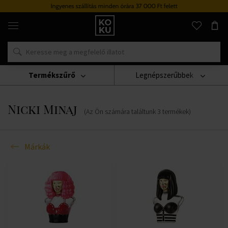
Ingyenes szállítás minden órára 37 000 Ft felett
Eredeti
parfümök
és
órák
egy
helyen
Termékszűrő
Legnépszerűbbek
Márkák
Nicki Minaj
Nicki Minaj
(Az Ön számára találtunk
3
termékek
)
Márkák