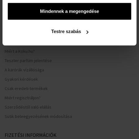
Általános Szerződési Feltételek
Mindennek a megengedése
Adatvédelmi nyilatkozat
Reklamációs űrlap
Testre szabás
Szállítási információk
Mikor kapom meg a megrendelt árut?
Miért a Koku.hu?
Teszter parfüm jelentése
A karórák vízállósága
Gyakori kérdések
Csak eredeti termékek
Miért regisztráljon?
Szerződéstől való elállás
Sütik beleegyezésének módosítása
FIZETÉSI INFORMÁCIÓK