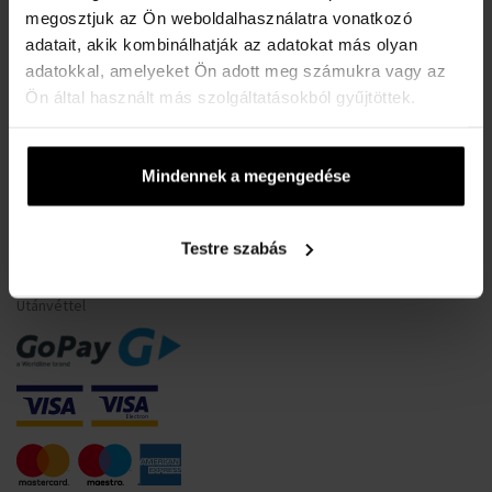
megosztjuk az Ön weboldalhasználatra vonatkozó
A karórák vízállósága
adatait, akik kombinálhatják az adatokat más olyan
Gyakori kérdések
adatokkal, amelyeket Ön adott meg számukra vagy az
Csak eredeti termékek
Ön által használt más szolgáltatásokból gyűjtöttek.
Miért regisztráljon?
Szerződéstől való elállás
Mindennek a megengedése
Sütik beleegyezésének módosítása
Testre szabás
FIZETÉSI INFORMÁCIÓK
Utánvéttel