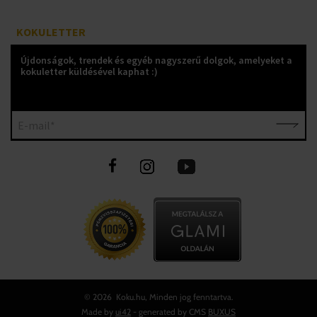
KOKULETTER
Újdonságok, trendek és egyéb nagyszerű dolgok, amelyeket a
kokuletter küldésével kaphat :)
E-mail*
©
2026 Koku.hu, Minden jog fenntartva.
Made by
ui42
- generated by CMS
BUXUS