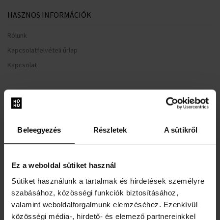
HASZNOS INFORMÁCIÓK
Rólunk
Kapcsolatfelvételi űrlap
Kapcsolat
VÁSÁRLÓI TÁJÉKOZTATÓ
Hűségrendszer
Általános Szerződési Feltételek
Beleegyezés
Részletek
A sütikről
Adatvédelmi nyilatkozat
Reklamációs űrlap
Ez a weboldal sütiket használ
Szállítási információk
Sütiket használunk a tartalmak és hirdetések személyre
Mikor kapom meg a megrendelt árut?
szabásához, közösségi funkciók biztosításához,
Miért a Koku.hu?
valamint weboldalforgalmunk elemzéséhez. Ezenkívül
közösségi média-, hirdető- és elemező partnereinkkel
Teszter parfüm jelentése