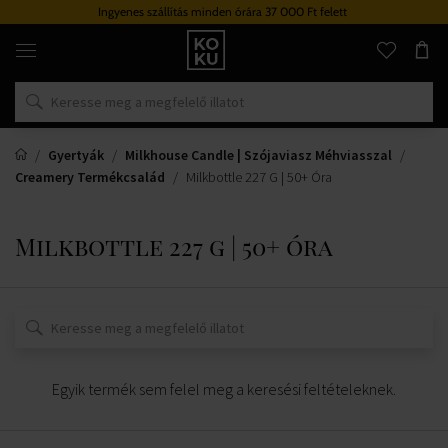
Ingyenes szállítás minden órára 37 000 Ft felett
Eredeti
parfümök
és
órák
egy
helyen
Gyertyák
Milkhouse Candle | Szójaviasz Méhviasszal
Creamery Termékcsalád
Milkbottle 227 G | 50+ Óra
Milkbottle 227 g | 50+ óra
Egyik termék sem felel meg a keresési feltételeknek.