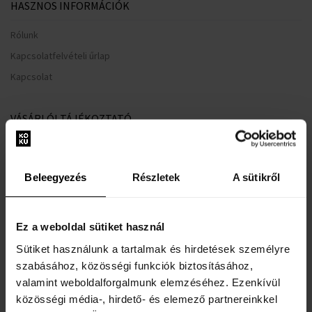
HASZNOS INFORMÁCIÓK
Rólunk
Kapcsolatfelvételi űrlap
Kapcsolat
VÁSÁRLÓI TÁJÉKOZTATÓ
Hűségrendszer
Általános Szerződési Feltételek
Beleegyezés
Részletek
A sütikről
Adatvédelmi nyilatkozat
Reklamációs űrlap
Ez a weboldal sütiket használ
Szállítási információk
Sütiket használunk a tartalmak és hirdetések személyre
Mikor kapom meg a megrendelt árut?
szabásához, közösségi funkciók biztosításához,
Miért a Koku.hu?
valamint weboldalforgalmunk elemzéséhez. Ezenkívül
Teszter parfüm jelentése
közösségi média-, hirdető- és elemező partnereinkkel