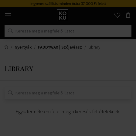
Ingyenes szállítás minden órára 37 000 Ft felett
Eredeti
parfümök
és
órák
egy
helyen
Gyertyák
PADDYWAX | Szójaviasz
Library
Library
Egyik termék sem felel meg a keresési feltételeknek.