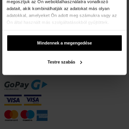
A karórák vízállósága
megosztjuk az Ön weboldalhasználatra vonatkozó
adatait, akik kombinálhatják az adatokat más olyan
Gyakori kérdések
adatokkal, amelyeket Ön adott meg számukra vagy az
Csak eredeti termékek
Ön által használt más szolgáltatásokból gyűjtöttek.
Miért regisztráljon?
Szerződéstől való elállás
Mindennek a megengedése
Sütik beleegyezésének módosítása
FIZETÉSI INFORMÁCIÓK
Testre szabás
Utánvéttel