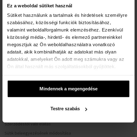
VÁSÁRLÓI TÁJÉKOZTATÓ
Ez a weboldal sütiket használ
Hűségrendszer
Sütiket használunk a tartalmak és hirdetések személyre
szabásához, közösségi funkciók biztosításához,
Általános Szerződési Feltételek
valamint weboldalforgalmunk elemzéséhez. Ezenkívül
Adatvédelmi nyilatkozat
közösségi média-, hirdető- és elemező partnereinkkel
Reklamációs űrlap
megosztjuk az Ön weboldalhasználatra vonatkozó
Szállítási információk
adatait, akik kombinálhatják az adatokat más olyan
adatokkal, amelyeket Ön adott meg számukra vagy az
Mikor kapom meg a megrendelt árut?
Ön által használt más szolgáltatásokból gyűjtöttek.
Miért a Koku.hu?
Teszter parfüm jelentése
A karórák vízállósága
Mindennek a megengedése
Gyakori kérdések
Csak eredeti termékek
Testre szabás
Miért regisztráljon?
Szerződéstől való elállás
Sütik beleegyezésének módosítása