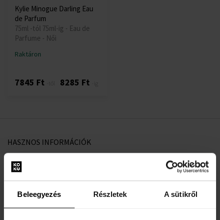
Kylie Minogue Darling Eau
de Parfum
75ml -tól 75ml-ig - Eau de
Parfume - Női
Raktáron
7845 Ft
8285 Ft
-től
-ig
HASZNOS INFORMÁCIÓK
Rólunk
Kapcsolatfelvételi űrlap
Kapcsolat
Beleegyezés
Részletek
A sütikről