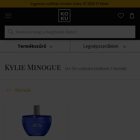
Ingyenes szállítás minden órára 37 000 Ft felett
Eredeti
parfümök
és
órák
egy
helyen
Termékszűrő
Legnépszerűbbek
Márkák
Kylie Minogue
Kylie Minogue
(Az Ön számára találtunk
1
termék
)
Márkák