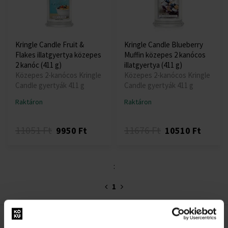
Kringle Candle Fruit &
Kringle Candle Blueberry
Flakes illatgyertya közepes
Muffin közepes 2 kanócos
2 kanóc (411 g)
illatgyertya (411 g)
Közepes 2-kanócos Kringle
Közepes 2-kanócos Kringle
Candle gyertyák 411 g
Candle gyertyák 411 g
Raktáron
Raktáron
11051 Ft
11676 Ft
9950 Ft
10510 Ft
:
1