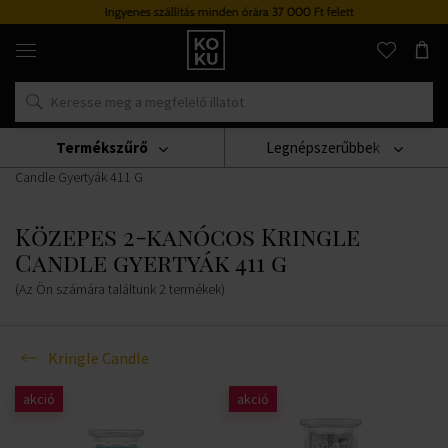
Ingyenes szállítás minden órára 37 000 Ft felett
Eredeti
parfümök
és
órák
egy
helyen
Termékszűrő
Legnépszerűbbek
Gyertyák
Kringle Candle
Közepes 2-Kanócos Kringle
Candle Gyertyák 411 G
Közepes 2-kanócos Kringle
Candle gyertyák 411 g
(Az Ön számára találtunk
2
termékek
)
Kringle Candle
akció
akció