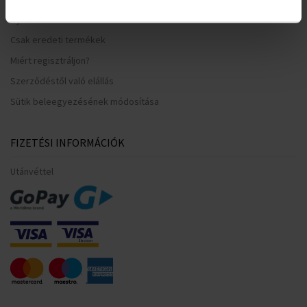
Gyakori kérdések
Csak eredeti termékek
Miért regisztráljon?
Szerződéstől való elállás
Sütik beleegyezésének módosítása
FIZETÉSI INFORMÁCIÓK
Utánvéttel