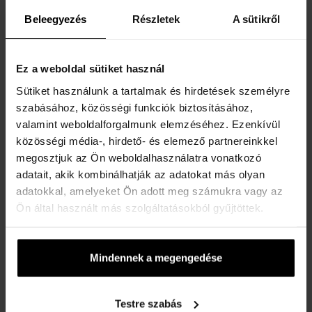
HASZNOS INFORMÁCIÓK
Beleegyezés
Részletek
A sütikről
Rólunk
Kapcsolatfelvételi űrlap
Ez a weboldal sütiket használ
Kapcsolat
Sütiket használunk a tartalmak és hirdetések személyre
szabásához, közösségi funkciók biztosításához,
VÁSÁRLÓI TÁJÉKOZTATÓ
valamint weboldalforgalmunk elemzéséhez. Ezenkívül
közösségi média-, hirdető- és elemező partnereinkkel
Hűségrendszer
megosztjuk az Ön weboldalhasználatra vonatkozó
Általános Szerződési Feltételek
adatait, akik kombinálhatják az adatokat más olyan
Adatvédelmi nyilatkozat
adatokkal, amelyeket Ön adott meg számukra vagy az
Reklamációs űrlap
Ön által használt más szolgáltatásokból gyűjtöttek.
Szállítási információk
Mikor kapom meg a megrendelt árut?
Mindennek a megengedése
Miért a Koku.hu?
Teszter parfüm jelentése
Testre szabás
A karórák vízállósága