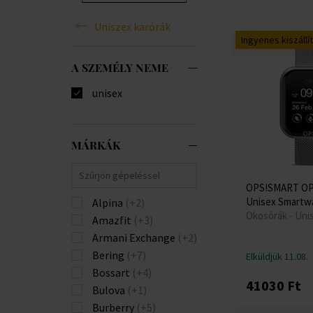
Uniszex karórák
Ingyenes kiszállí
A SZEMÉLY NEME
unisex
MÁRKÁK
OPS!SMART OP
Unisex Smartw
Alpina
(+2)
Okosórák - Uni
Amazfit
(+3)
Armani Exchange
(+2)
Bering
(+7)
Elküldjük 11.08.
Bossart
(+4)
41030 Ft
Bulova
(+1)
Burberry
(+5)