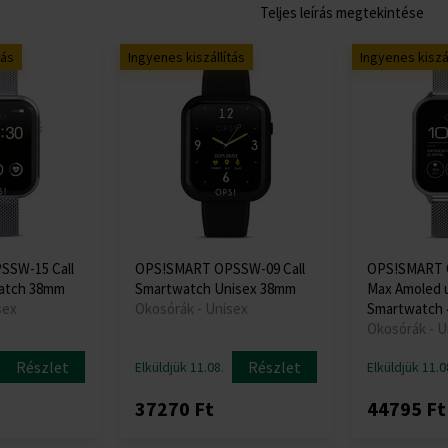
Teljes leírás megtekintése
tás
Ingyenes kiszállítás
Ingyenes kiszál
SSW-15 Call
OPS!SMART OPSSW-09 Call
OPS!SMART O
atch 38mm
Smartwatch Unisex 38mm
Max Amoled 
sex
Okosórák - Unisex
Smartwatch 
Okosórák - U
Részlet
Részlet
Elküldjük 11.08.
Elküldjük 11.0
37270 Ft
44795 Ft