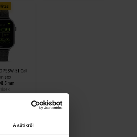
lítás
PSSW-51 Call
unisex
41.5 mm
nisex
Részlet
8.
A sütikről