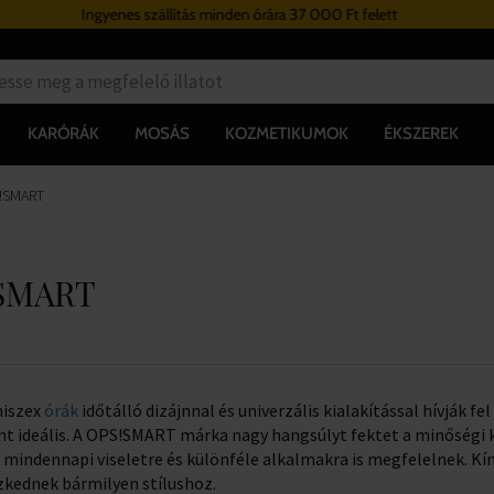
37 000 Ft felett
Hűségrendszer
KARÓRÁK
MOSÁS
KOZMETIKUMOK
ÉKSZEREK
S!SMART
!SMART
niszex
órák
időtálló dizájnnal és univerzális kialakítással hívják f
 ideális. A OPS!SMART márka nagy hangsúlyt fektet a minőségi kiv
 mindennapi viseletre és különféle alkalmakra is megfelelnek. K
zkednek bármilyen stílushoz.