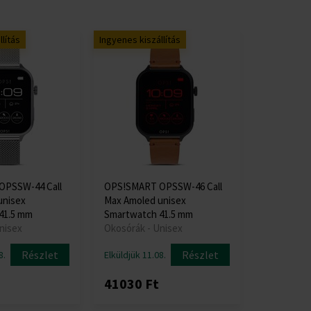
lítás
Ingyenes kiszállítás
PSSW-44 Call
OPS!SMART OPSSW-46 Call
unisex
Max Amoled unisex
41.5 mm
Smartwatch 41.5 mm
nisex
Okosórák - Unisex
Részlet
Részlet
8.
Elküldjük 11.08.
41030 Ft