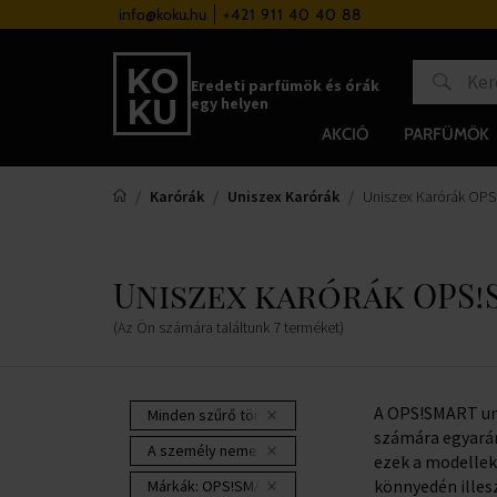
Hűségrendszer
info@koku.hu
+421 911 40 40 88
Ingyenes szállítás minden órára 
Eredeti parfümök és órák
egy helyen
AKCIÓ
PARFÜMÖK
Karórák
Uniszex Karórák
Uniszex Karórák OP
Uniszex karórák OPS
(Az Ön számára találtunk
7
terméket
)
A OPS!SMART u
Minden szűrő törlése
számára egyaránt
A személy neme:
unisex
ezek a modellek
könnyedén illes
Márkák:
OPS!SMART