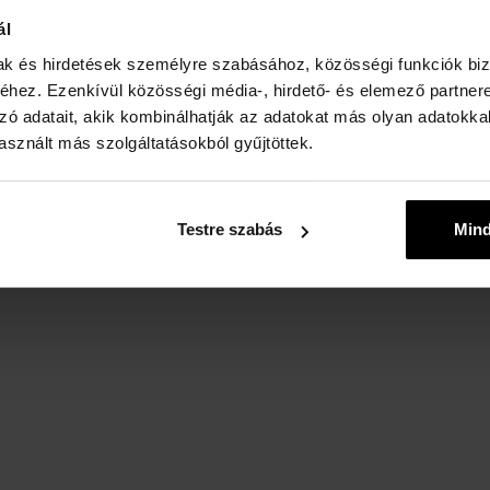
:
ál
mak és hirdetések személyre szabásához, közösségi funkciók biz
hez. Ezenkívül közösségi média-, hirdető- és elemező partner
zó adatait, akik kombinálhatják az adatokat más olyan adatokka
sznált más szolgáltatásokból gyűjtöttek.
Testre szabás
Min