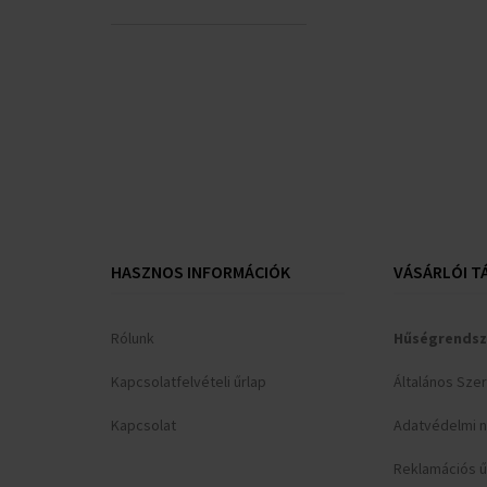
Xiaomi
(+9)
Zeppelin
(+3)
HASZNOS INFORMÁCIÓK
VÁSÁRLÓI T
Rólunk
Hűségrendsz
Kapcsolatfelvételi űrlap
Általános Sze
Kapcsolat
Adatvédelmi n
Reklamációs ű