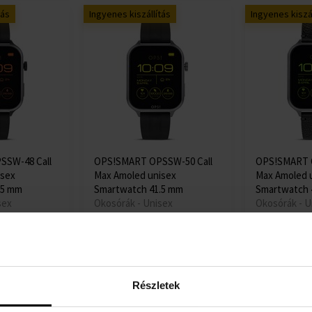
tás
Ingyenes kiszállítás
Ingyenes kiszál
SSW-48 Call
OPS!SMART OPSSW-50 Call
OPS!SMART O
isex
Max Amoled unisex
Max Amoled 
.5 mm
Smartwatch 41.5 mm
Smartwatch 
sex
Okosórák - Unisex
Okosórák - U
Részlet
Részlet
Elküldjük 11.08.
Elküldjük 11.0
41030 Ft
41030 Ft
Részletek