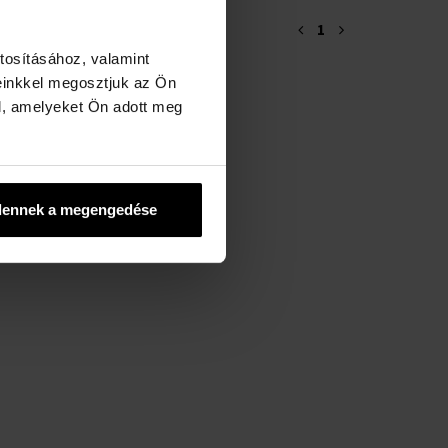
1
tosításához, valamint
einkkel megosztjuk az Ön
l, amelyeket Ön adott meg
dennek a megengedése