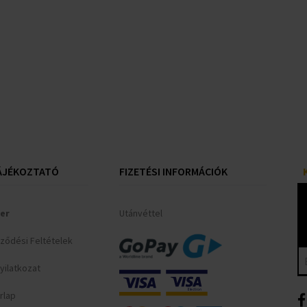
ÁJÉKOZTATÓ
FIZETÉSI INFORMÁCIÓK
er
Utánvéttel
rződési Feltételek
yilatkozat
rlap