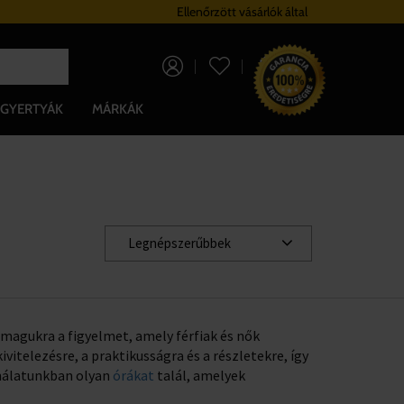
Ingyenes szállítás minden órára 37 000 Ft felett
Ellenőrzött vásárlók által
0 Ft
GYERTYÁK
MÁRKÁK
Legnépszerűbbek
el magukra a figyelmet, amely férfiak és nők
itelezésre, a praktikusságra és a részletekre, így
ínálatunkban olyan
órákat
talál, amelyek