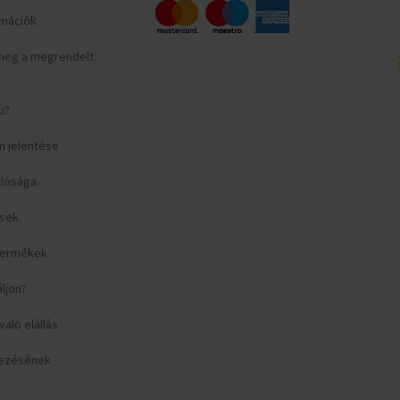
ormációk
meg a megrendelt
u?
m jelentése
llósága
ések
 termékek
áljon?
aló elállás
yezésének