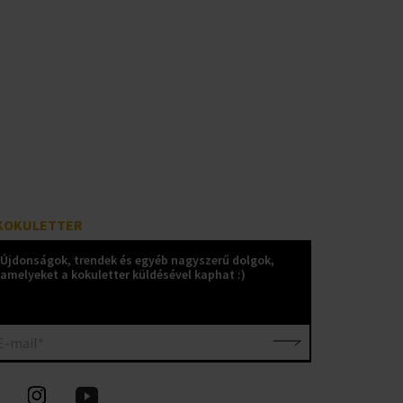
KOKULETTER
Újdonságok, trendek és egyéb nagyszerű dolgok,
amelyeket a kokuletter küldésével kaphat :)
E-mail*