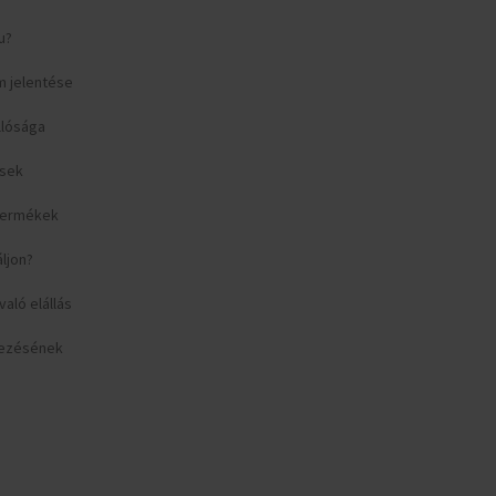
u?
m jelentése
llósága
ések
 termékek
áljon?
aló elállás
yezésének