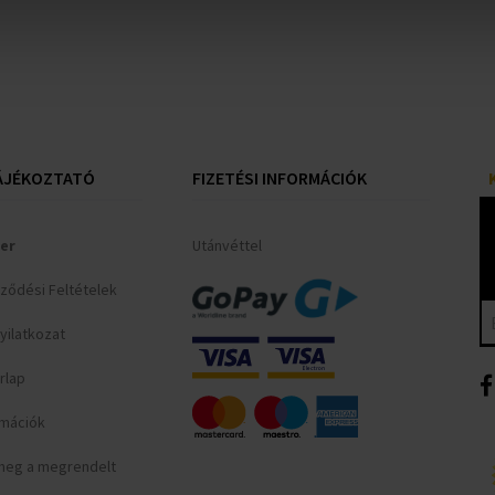
ÁJÉKOZTATÓ
FIZETÉSI INFORMÁCIÓK
er
Utánvéttel
rződési Feltételek
yilatkozat
rlap
ormációk
meg a megrendelt