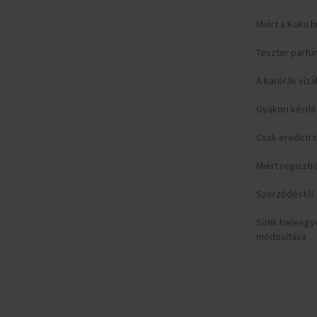
Versace
(+11)
Withings
(+12)
Miért a Koku.h
Xiaomi
(+9)
Teszter parfü
Zeppelin
(+3)
A karórák vízá
Gyakori kérd
Csak eredeti
Miért regisztr
Szerződéstől v
Sütik beleeg
módosítása