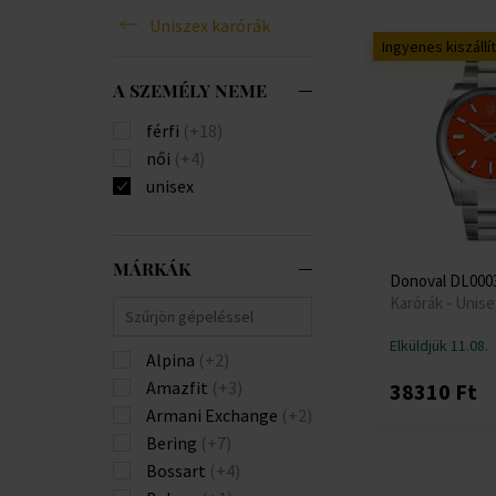
Uniszex karórák
Ingyenes kiszállí
A SZEMÉLY NEME
férfi
(+18)
női
(+4)
unisex
MÁRKÁK
Donoval DL0003
Karórák - Unise
Elküldjük 11.08.
Alpina
(+2)
Amazfit
(+3)
38310 Ft
Armani Exchange
(+2)
Bering
(+7)
Bossart
(+4)