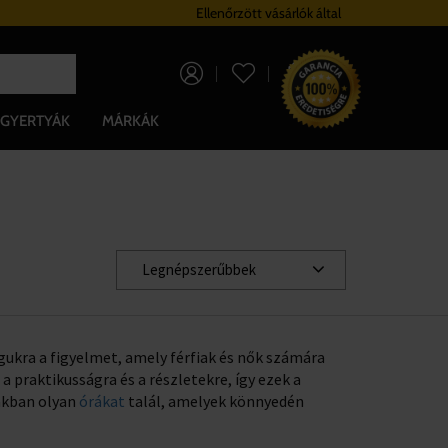
Hűségrendszer
Ellenőrzött vásárlók által
Ingyenes szállítá
0 Ft
GYERTYÁK
MÁRKÁK
Legnépszerűbbek
magukra a figyelmet, amely férfiak és nők számára
a praktikusságra és a részletekre, így ezek a
unkban olyan
órákat
talál, amelyek könnyedén