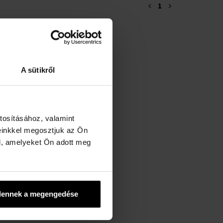
1
A sütikről
tosításához, valamint
einkkel megosztjuk az Ön
l, amelyeket Ön adott meg
dennek a megengedése