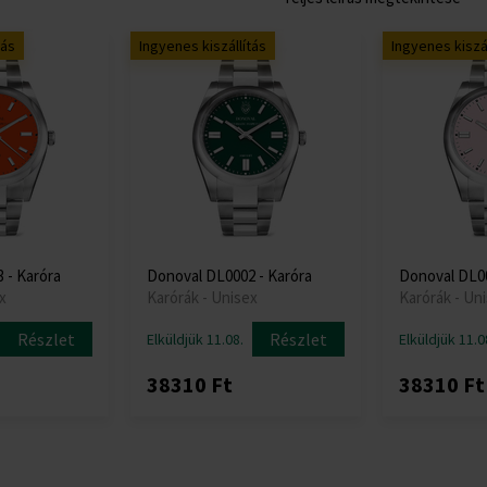
tás
Ingyenes kiszállítás
Ingyenes kiszál
 - Karóra
Donoval DL0002 - Karóra
Donoval DL00
x
Karórák - Unisex
Karórák - Un
Részlet
Részlet
Elküldjük 11.08.
Elküldjük 11.0
38310 Ft
38310 Ft