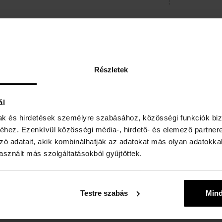
:
Részletek
ál
mak és hirdetések személyre szabásához, közösségi funkciók biz
hez. Ezenkívül közösségi média-, hirdető- és elemező partner
zó adatait, akik kombinálhatják az adatokat más olyan adatokka
sznált más szolgáltatásokból gyűjtöttek.
Testre szabás
Min