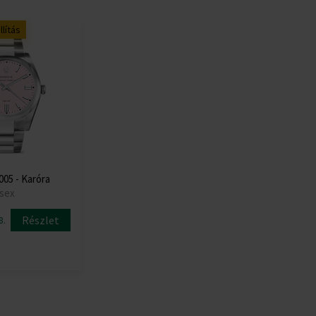
lítás
05 - Karóra
isex
Részlet
8.