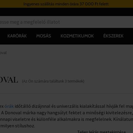
Ingyenes szállítás minden órára 37 000 Ft felett
KARÓRÁK
MOSÁS
KOZMETIKUMOK
ÉKSZEREK
oval
oval
(Az Ön számára találtunk
3
termékek
)
zex
órák
időtálló dizájnnal és univerzális kialakítással hívják fel 
. A Donoval márka nagy hangsúlyt fektet a minőségi kivitelezésre, 
napi viseletre és különféle alkalmakra is megfelelnek. Kínálat
rmilyen stílushoz.
Teljes leírás megtekintése