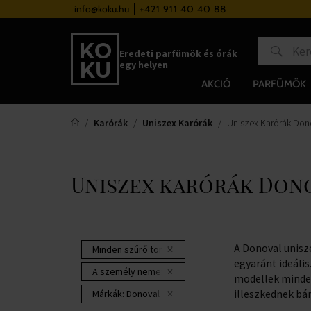
a 37 000 Ft felett
info@koku.hu
+421 911 40 40 88
Hűségrendszer
Eredeti parfümök és órák
egy helyen
AKCIÓ
PARFÜMÖK
Karórák
Uniszex Karórák
Uniszex Karórák Don
Uniszex karórák Don
A Donoval unis
Minden szűrő törlése
egyaránt ideális
A személy neme:
unisex
modellek minden
illeszkednek bá
Márkák:
Donoval