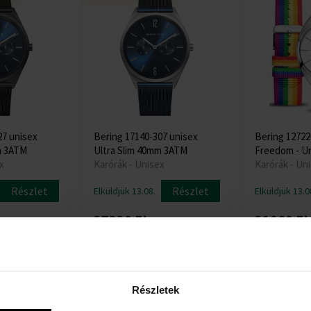
27 unisex
Bering 17140-307 unisex
Bering 12722
m 3ATM
Ultra Slim 40mm 3ATM
Freedom - Un
x
Karórák - Unisex
Karórák - Un
Részlet
Részlet
Elküldjük 13.08.
Elküldjük 13.0
37330 Ft
31060 Ft
:
Részletek