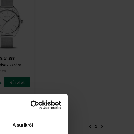
0-40-000
isex karóra
isex
Részlet
8.
A sütikről
1