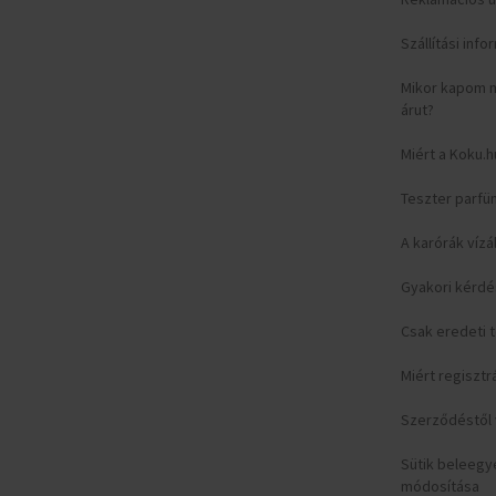
Szállítási inf
Mikor kapom 
árut?
Miért a Koku.h
Teszter parfü
A karórák vízá
Gyakori kérd
Csak eredeti
Miért regisztr
Szerződéstől v
Sütik beleeg
módosítása