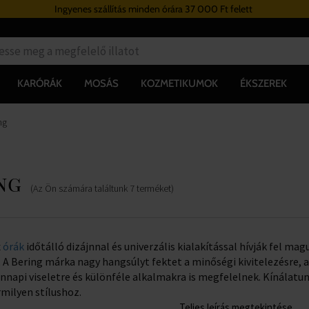
Ingyenes szállítás minden órára 37 000 Ft felett
KARÓRÁK
MOSÁS
KOZMETIKUMOK
ÉKSZEREK
ng
ng
(Az Ön számára találtunk
7
terméket
)
x
órák
időtálló dizájnnal és univerzális kialakítással hívják fel ma
. A Bering márka nagy hangsúlyt fektet a minőségi kivitelezésre, a
napi viseletre és különféle alkalmakra is megfelelnek. Kínálat
rmilyen stílushoz.
Teljes leírás megtekintése