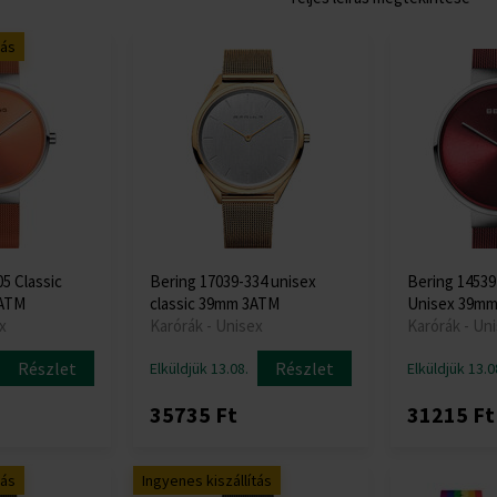
tás
5 Classic
Bering 17039-334 unisex
Bering 14539
5ATM
classic 39mm 3ATM
Unisex 39m
x
Karórák - Unisex
Karórák - Un
Részlet
Részlet
Elküldjük 13.08.
Elküldjük 13.0
35735 Ft
31215 Ft
tás
Ingyenes kiszállítás