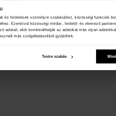
ál
mak és hirdetések személyre szabásához, közösségi funkciók biz
hez. Ezenkívül közösségi média-, hirdető- és elemező partner
zó adatait, akik kombinálhatják az adatokat más olyan adatokka
sznált más szolgáltatásokból gyűjtöttek.
Testre szabás
Min