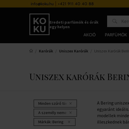
a 37 000 Ft felett
info@koku.hu
+421 911 40 40 88
Hűségrendszer
Eredeti parfümök és órák
egy helyen
AKCIÓ
PARFÜMÖK
Karórák
Uniszex Karórák
Uniszex Karórák Beri
Uniszex karórák Beri
A Bering unisze
Minden szűrő törlése
egyaránt ideális
A személy neme:
unisex
modellek minden
illeszkednek bá
Márkák:
Bering