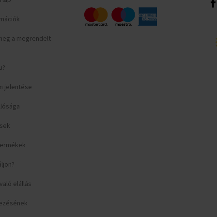
ormációk
meg a megrendelt
u?
m jelentése
llósága
ések
 termékek
áljon?
aló elállás
yezésének