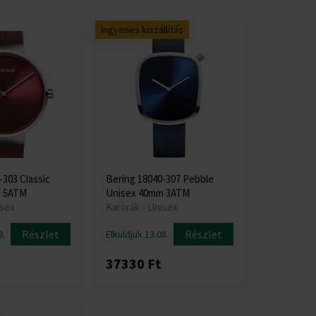
Ingyenes kiszállítás
-303 Classic
Bering 18040-307 Pebble
m 5ATM
Unisex 40mm 3ATM
isex
Karórák - Unisex
Részlet
Részlet
8.
Elküldjük 13.08.
37330 Ft