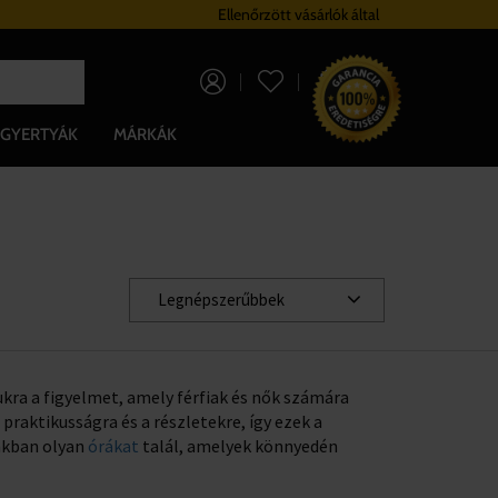
Hűségrendszer
Ellenőrzött vásárlók által
Ingyenes szállítá
0 Ft
GYERTYÁK
MÁRKÁK
Legnépszerűbbek
gukra a figyelmet, amely férfiak és nők számára
 praktikusságra és a részletekre, így ezek a
unkban olyan
órákat
talál, amelyek könnyedén