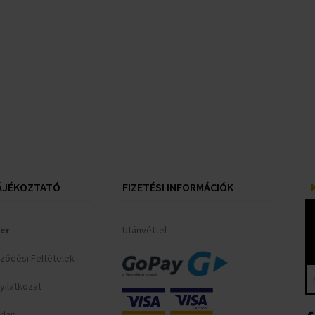
ÁJÉKOZTATÓ
FIZETÉSI INFORMÁCIÓK
er
Utánvéttel
rződési Feltételek
yilatkozat
rlap