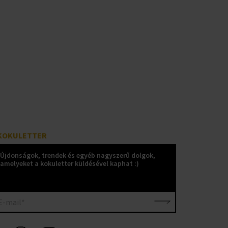
KOKULETTER
Újdonságok, trendek és egyéb nagyszerű dolgok,
amelyeket a kokuletter küldésével kaphat :)
E-mail*