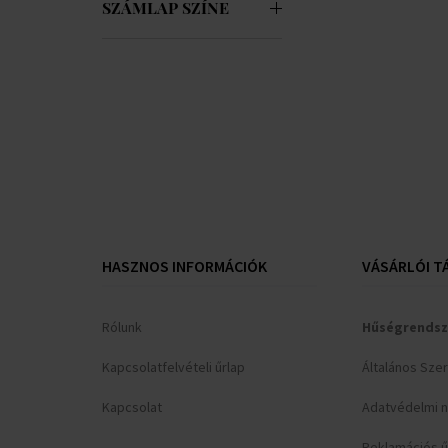
Versace
(+11)
SZÁMLAP SZÍNE
Withings
(+12)
Xiaomi
(+7)
Zeppelin
(+3)
HASZNOS INFORMÁCIÓK
VÁSÁRLÓI T
Rólunk
Hűségrendsz
Kapcsolatfelvételi űrlap
Általános Sze
Kapcsolat
Adatvédelmi n
Reklamációs ű