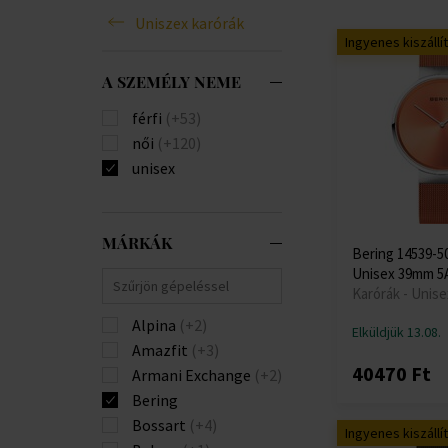
Uniszex karórák
Ingyenes kiszállí
A SZEMÉLY NEME
férfi
(+53)
női
(+120)
unisex
MÁRKÁK
Bering 14539-50
Unisex 39mm 
Karórák - Unise
Alpina
(+2)
Elküldjük 13.08.
Amazfit
(+3)
40470 Ft
Armani Exchange
(+2)
Bering
Bossart
(+4)
Ingyenes kiszállí