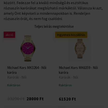
között. Fedezze fel a kiváló minőségű és esztétikus
rózsaszín karórákat megbízható márkáktól. Válassza ki azt,
amely Önt képviseli a mindennapokban is. Rendeljen
rózsaszín órát, és nem fog csalódni.
Teljes leírás megtekintése
akció
Ingyenes kiszállítás
Michael Kors MK3264 - Női
Michael Kors MK6359 - Női
karóra
karóra
Karórák - Női
Karórák - Női
Raktáron
Raktáron
33290 Ft
28000 Ft
61520 Ft