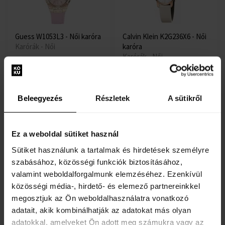
Guess W1053L3 - Női karóra
Calvin Klein K2G236X6 - Női
Karórák - Női
karóra
Karórák - Női
Elküldjük 07.09.
Elküldjük 07.09.
Beleegyezés
Részletek
A sütikről
41400 Ft
84000 Ft
Ingyenes kiszállítás
Ingyenes kiszállítás
Ez a weboldal sütiket használ
Sütiket használunk a tartalmak és hirdetések személyre
szabásához, közösségi funkciók biztosításához,
valamint weboldalforgalmunk elemzéséhez. Ezenkívül
közösségi média-, hirdető- és elemező partnereinkkel
Michael Kors MK6326 - Női
Michael Kors MK4327 - Női
megosztjuk az Ön weboldalhasználatra vonatkozó
karóra
karóra
adatait, akik kombinálhatják az adatokat más olyan
Karórák - Női
Karórák - Női
adatokkal, amelyeket Ön adott meg számukra vagy az