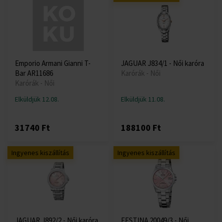
Emporio Armani Gianni T-
JAGUAR J834/1 - Női karóra
Bar AR11686
Karórák - Női
Karórák - Női
Elküldjük 12.08.
Elküldjük 11.08.
31740 Ft
188100 Ft
Ingyenes kiszállítás
Ingyenes kiszállítás
JAGUAR J892/2 - Női karóra
FESTINA 20049/3 - Női