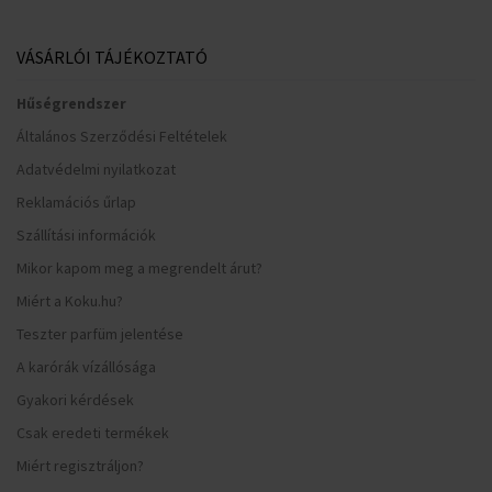
VÁSÁRLÓI TÁJÉKOZTATÓ
Hűségrendszer
Általános Szerződési Feltételek
Adatvédelmi nyilatkozat
Reklamációs űrlap
Szállítási információk
Mikor kapom meg a megrendelt árut?
Miért a Koku.hu?
Teszter parfüm jelentése
A karórák vízállósága
Gyakori kérdések
Csak eredeti termékek
Miért regisztráljon?