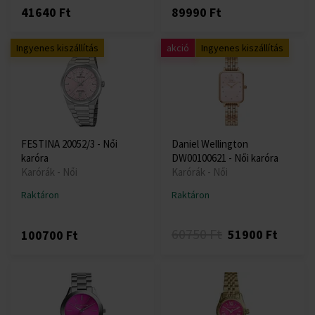
41640 Ft
89990 Ft
Ingyenes kiszállítás
akció
Ingyenes kiszállítás
FESTINA 20052/3 - Női
Daniel Wellington
karóra
DW00100621 - Női karóra
Karórák - Női
Karórák - Női
Raktáron
Raktáron
60750 Ft
51900 Ft
100700 Ft