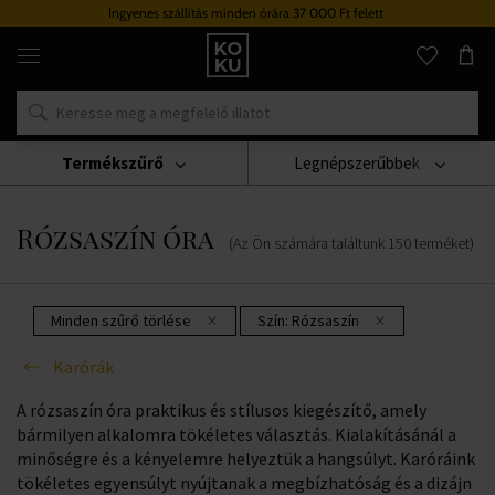
tás minden órára 37 000 Ft felett
Hűség
Eredeti
parfümök
és
órák
egy
helyen
Termékszűrő
Legnépszerűbbek
Karórák
Rózsaszín Óra
Rózsaszín óra
(Az Ön számára találtunk
150
terméket
)
Minden szűrő törlése
Szín:
Rózsaszín
Karórák
A rózsaszín óra praktikus és stílusos kiegészítő, amely
bármilyen alkalomra tökéletes választás. Kialakításánál a
minőségre és a kényelemre helyeztük a hangsúlyt. Karóráink
tökéletes egyensúlyt nyújtanak a megbízhatóság és a dizájn