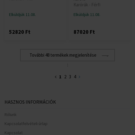
Karórák - Férfi
Elküldjük 11.08.
Elküldjük 11.08.
52820 Ft
87020 Ft
További 48 termékek megjelenítése
:
1
2
3
4
HASZNOS INFORMÁCIÓK
Rólunk
Kapcsolatfelvételi űrlap
Kapcsolat