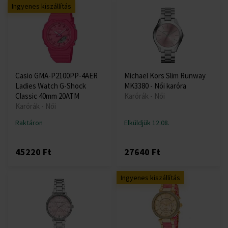
Ingyenes kiszállítás
Casio GMA-P2100PP-4AER
Michael Kors Slim Runway
Ladies Watch G-Shock
MK3380 - Női karóra
Classic 40mm 20ATM
Karórák - Női
Karórák - Női
Raktáron
Elküldjük 12.08.
45220 Ft
27640 Ft
Ingyenes kiszállítás