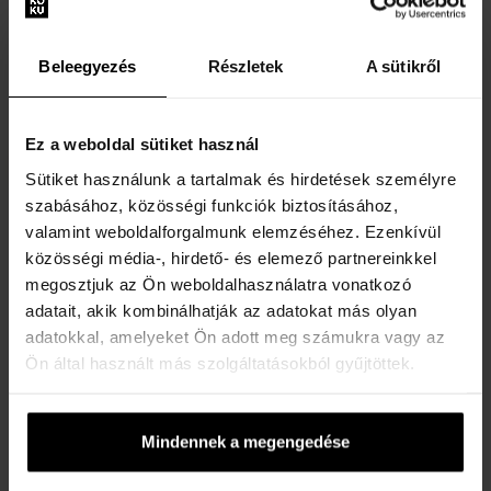
Okosórák - Unisex
Okosórák - Unisex
Elküldjük 12.08.
Elküldjük 12.08.
Beleegyezés
Részletek
A sütikről
106640 Ft
106640 Ft
Ez a weboldal sütiket használ
Ingyenes kiszállítás
Ingyenes kiszállítás
Sütiket használunk a tartalmak és hirdetések személyre
szabásához, közösségi funkciók biztosításához,
valamint weboldalforgalmunk elemzéséhez. Ezenkívül
közösségi média-, hirdető- és elemező partnereinkkel
megosztjuk az Ön weboldalhasználatra vonatkozó
adatait, akik kombinálhatják az adatokat más olyan
Withings HWA10-model 9-
Withings HWA10-model 6-
All-Int ScanWatch Nova
All-In ScanWatch 2 rosé
adatokkal, amelyeket Ön adott meg számukra vagy az
Black 43mm 10ATM
gold blue 38 mm 5ATM
Ön által használt más szolgáltatásokból gyűjtöttek.
Okosórák - Unisex
Okosórák - Unisex
Elküldjük 12.08.
Elküldjük 12.08.
Mindennek a megengedése
255955 Ft
149300 Ft