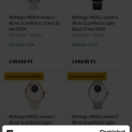
Withings HWA10-model 3-
Withings HWA11-model 5-
All-Int ScanWatch 2 Sand 38
All-Int ScanWatch Light
mm 5ATM
Black 37 mm 5ATM
Okosórák - Unisex
Okosórák - Unisex
Elküldjük 12.08.
Elküldjük 12.08.
149300 Ft
106640 Ft
Ingyenes kiszállítás
Ingyenes kiszállítás
Withings HWA11-model 1-
Withings HWA11-model 3-
All-Int ScanWatch Light
All-Int ScanWatch Light
Sand 37 mm 5ATM
White 37 mm 5ATM