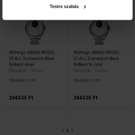
Testre szabás
Ingyenes kiszállítás
Ingyenes kiszállítás
Withings HWA10-MODEL
Withings HWA10-MODEL
10-ALL Scanwatch Nova
11-ALL Scanwatch Nova
Brilliant silver
Brilliant bi-color
Okosórák - Unisex
Okosórák - Unisex
Elküldjük 12.08.
Elküldjük 12.08.
266325 Ft
266325 Ft
:
1