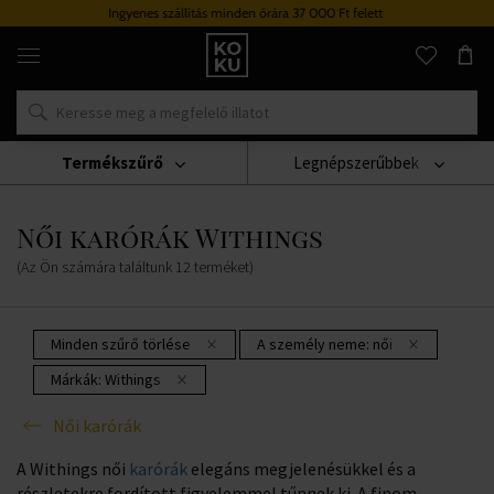
Ingyenes szállítás minden órára 37 000 Ft felett
Eredeti
parfümök
és
órák
egy
helyen
Termékszűrő
Legnépszerűbbek
Karórák
Női Karórák
Női Karórák Withings
Női karórák Withings
(Az Ön számára találtunk
12
terméket
)
Minden szűrő törlése
A személy neme:
női
Márkák:
Withings
Női karórák
A Withings női
karórák
elegáns megjelenésükkel és a
részletekre fordított figyelemmel tűnnek ki. A finom