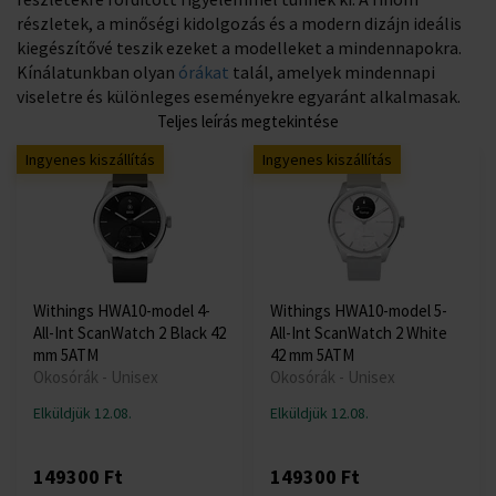
részletek, a minőségi kidolgozás és a modern dizájn ideális
kiegészítővé teszik ezeket a modelleket a mindennapokra.
Kínálatunkban olyan
órákat
talál, amelyek mindennapi
viseletre és különleges eseményekre egyaránt alkalmasak.
Teljes leírás megtekintése
Ingyenes kiszállítás
Ingyenes kiszállítás
Withings HWA10-model 4-
Withings HWA10-model 5-
All-Int ScanWatch 2 Black 42
All-Int ScanWatch 2 White
mm 5ATM
42 mm 5ATM
Okosórák - Unisex
Okosórák - Unisex
Elküldjük 12.08.
Elküldjük 12.08.
149300 Ft
149300 Ft