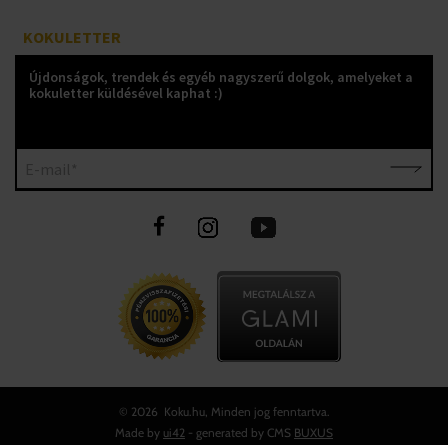
KOKULETTER
Újdonságok, trendek és egyéb nagyszerű dolgok, amelyeket a
kokuletter küldésével kaphat :)
E-mail*
©
2026 Koku.hu, Minden jog fenntartva.
Made by
ui42
- generated by CMS
BUXUS