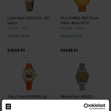
Calvin Klein K2G231G6 - Női
Picto R44021-R021 Burnt
karóra
Yellow 40mm 5ATM
Karórák - Női
Karórák - Unisex
Elküldjük 08.09.
Elküldjük 13.08.
54250 Ft
39240 Ft
Daisy Dixon DD184OG Lily
Michael Kors MK6221 -
ladies 35mm 3ATM
Karóra
Karórák - Női
Karórák - Női