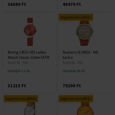
36690 Ft
40470 Ft
Ingyenes kiszállítás
Bering 14531-505 Ladies
Burberry BU9016 - Női
Watch Classic 31mm 5ATM
karóra
Karórák - Női
Karórák - Női
Elküldjük 13.08.
Elküldjük 08.09.
31215 Ft
79200 Ft
Ingyenes kiszállítás
Ingyenes kiszállítás