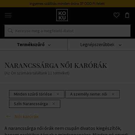
Ingyenes szállítás minden órára 37 000 Ft felett
Eredeti
parfümök
és
órák
egy
helyen
Termékszűrő
Legnépszerűbbek
Karórák
Női Karórák
Narancssárga Női Karórák
Narancssárga női karórák
(Az Ön számára találtunk
11
terméket
)
Minden szűrő törlése
A személy neme:
női
Szín:
Narancssárga
Női karórák
A narancssárga női órák nem csupán divatos kiegészítők,
hanem praktikus társak a mindennapokra. Minden nő egyedi,