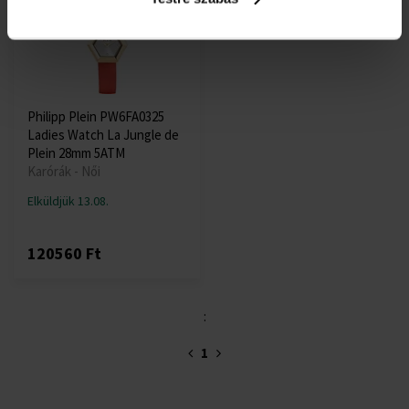
Philipp Plein PW6FA0325
Ladies Watch La Jungle de
Plein 28mm 5ATM
Karórák - Női
Elküldjük 13.08.
120560 Ft
:
1