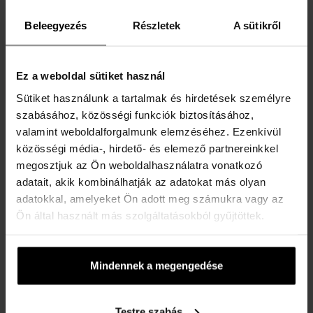
Elküldjük 13.08.
Elküldjük 13.08.
Beleegyezés
Részletek
A sütikről
34160 Ft
32315 Ft
Ez a weboldal sütiket használ
Ingyenes kiszállítás
Ingyenes kiszállítás
Sütiket használunk a tartalmak és hirdetések személyre
szabásához, közösségi funkciók biztosításához,
valamint weboldalforgalmunk elemzéséhez. Ezenkívül
közösségi média-, hirdető- és elemező partnereinkkel
megosztjuk az Ön weboldalhasználatra vonatkozó
Bering 14531-565 Ladies
Versace VEZ700922 Active
adatait, akik kombinálhatják az adatokat más olyan
Watch Classic 31mm 5ATM
Chrono - Unisex karóra
adatokkal, amelyeket Ön adott meg számukra vagy az
Karórák - Női
Karórák - Unisex
Ön által használt más szolgáltatásokból gyűjtöttek.
Elküldjük 13.08.
Elküldjük 13.08.
Mindennek a megengedése
40470 Ft
170750 Ft
Ingyenes kiszállítás
Testre szabás