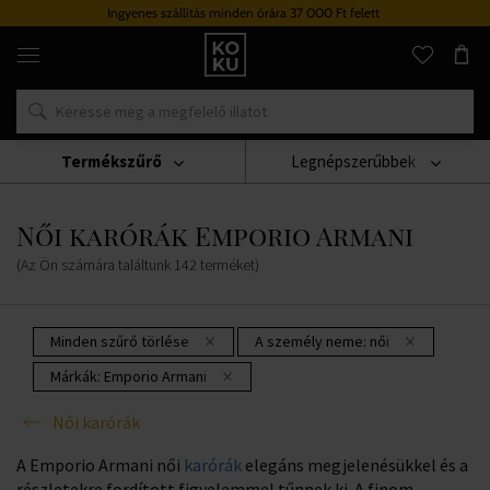
Ingyenes szállítás minden órára 37 000 Ft felett
Eredeti
parfümök
és
órák
egy
helyen
Termékszűrő
Legnépszerűbbek
Karórák
Női Karórák
Női Karórák Emporio Armani
Női karórák Emporio Armani
(Az Ön számára találtunk
142
terméket
)
Minden szűrő törlése
A személy neme:
női
Márkák:
Emporio Armani
Női karórák
A Emporio Armani női
karórák
elegáns megjelenésükkel és a
részletekre fordított figyelemmel tűnnek ki. A finom