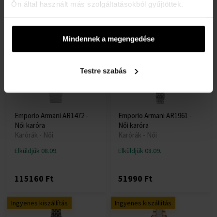
Ön által használt más szolgáltatásokból gyűjtöttek.
43480 Ft
69990 Ft
Mindennek a megengedése
Ingyenes kiszállítás
Ingyenes kiszállítás
Testre szabás
Emporio Armani AR1472 -
Emporio Armani AR1961 -
Női karóra
Női karóra
Karórák - Női
Karórák - Női
Elküldjük 08.09.
Elküldjük 08.09.
115160 Ft
51990 Ft
Ingyenes kiszállítás
Ingyenes kiszállítás