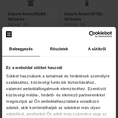
Emporio Armani AR1841 -
Emporio Armani AR7362 -
Női karóra
Női karóra
Karórák - Női
Karórák - Női
Elküldjük 08.09.
Elküldjük 08.09.
79990 Ft
59960 Ft
Beleegyezés
Részletek
A sütikről
Ingyenes kiszállítás
Ingyenes kiszállítás
Ez a weboldal sütiket használ
Sütiket használunk a tartalmak és hirdetések személyre
szabásához, közösségi funkciók biztosításához,
valamint weboldalforgalmunk elemzéséhez. Ezenkívül
közösségi média-, hirdető- és elemező partnereinkkel
Emporio Armani AR2068 -
Emporio Armani AR1411 -
megosztjuk az Ön weboldalhasználatra vonatkozó
Női karóra
Női karóra
adatait, akik kombinálhatják az adatokat más olyan
Karórák - Női
Karórák - Női
adatokkal, amelyeket Ön adott meg számukra vagy az
Elküldjük 08.09.
Elküldjük 08.09.