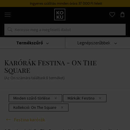
Ingyenes szállítás minden órára 37 000 Ft felett
Eredeti
parfümök
és
órák
egy
helyen
Termékszűrő
Legnépszerűbbek
Karórák
Festina Karórák
Karórák Festina - On The Square
Karórák Festina - On The
Square
(Az Ön számára találtunk
8
terméket
)
Minden szűrő törlése
Márkák:
Festina
Kollekció:
On The Square
Festina karórák