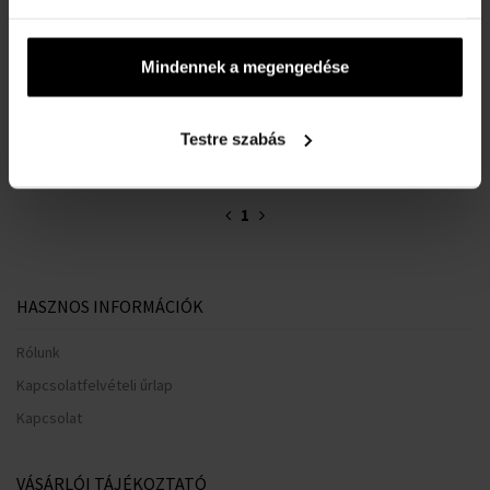
Elküldjük 12.08.
Elküldjük 13.08.
Mindennek a megengedése
113620 Ft
42910 Ft
Testre szabás
:
1
HASZNOS INFORMÁCIÓK
Rólunk
Kapcsolatfelvételi űrlap
Kapcsolat
VÁSÁRLÓI TÁJÉKOZTATÓ