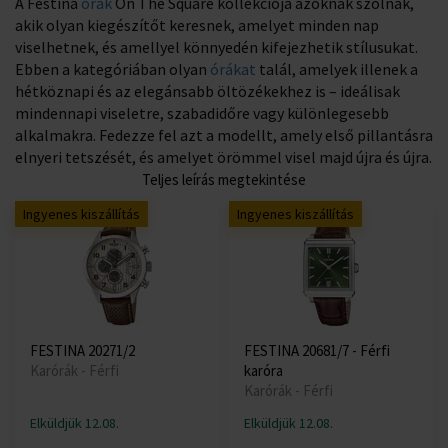
A Festina
órák
On The Square kollekciója azoknak szólnak,
akik olyan kiegészítőt keresnek, amelyet minden nap
viselhetnek, és amellyel könnyedén kifejezhetik stílusukat.
Ebben a kategóriában olyan
órákat
talál, amelyek illenek a
hétköznapi és az elegánsabb öltözékekhez is – ideálisak
mindennapi viseletre, szabadidőre vagy különlegesebb
alkalmakra. Fedezze fel azt a modellt, amely első pillantásra
elnyeri tetszését, és amelyet örömmel visel majd újra és újra.
Teljes leírás megtekintése
Ingyenes kiszállítás
Ingyenes kiszállítás
FESTINA 20271/2
FESTINA 20681/7 - Férfi
Karórák - Férfi
karóra
Karórák - Férfi
Elküldjük 12.08.
Elküldjük 12.08.