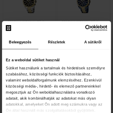
FESTINA 20562/4 - Férfi
FESTINA 20564/1 - Férfi
karóra
karóra
Karórák - Férfi
Karórák - Férfi
Elküldjük 12.08.
Elküldjük 12.08.
Beleegyezés
Részletek
A sütikről
79420 Ft
113620 Ft
Ez a weboldal sütiket használ
Sütiket használunk a tartalmak és hirdetések személyre
Ingyenes kiszállítás
Ingyenes kiszállítás
szabásához, közösségi funkciók biztosításához,
valamint weboldalforgalmunk elemzéséhez. Ezenkívül
közösségi média-, hirdető- és elemező partnereinkkel
megosztjuk az Ön weboldalhasználatra vonatkozó
adatait, akik kombinálhatják az adatokat más olyan
FESTINA 20563/1 - Férfi
FESTINA 20678/5 - Férfi
adatokkal, amelyeket Ön adott meg számukra vagy az
karóra
karóra
Ön által használt más szolgáltatásokból gyűjtöttek.
Karórák - Férfi
Karórák - Férfi