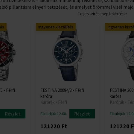
b öltözékekhez is – ideálisak mindennapi viseletre, szabadidőre v
lső pillantásra elnyeri tetszését, és amelyet örömmel visel majd ú
Teljes leírás megtekintése
tás
Ingyenes kiszállítás
Ingyenes kiszál
 - Férfi
FESTINA 20094/3 - Férfi
FESTINA 2009
karóra
karóra
Karórák - Férfi
Karórák - Fér
Részlet
Részlet
Elküldjük 12.08.
Elküldjük 12.0
121220 Ft
121220 F