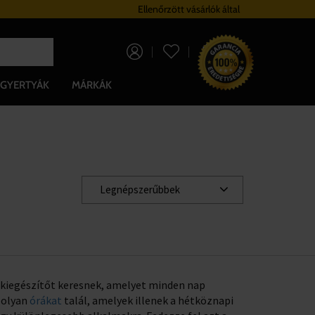
Hűségrendszer
Ellenőrzött vásárlók által
Ingyenes szállítá
0 Ft
GYERTYÁK
MÁRKÁK
Legnépszerűbbek
n kiegészítőt keresnek, amelyet minden nap
n olyan
órákat
talál, amelyek illenek a hétköznapi