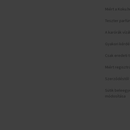
Miért a Koku.h
Teszter parfü
A karórák vízá
Gyakori kérd
Csak eredeti
Miért regisztr
Szerződéstől v
Sütik beleeg
módosítása