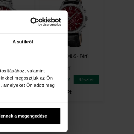
A sütikről
0/5 - Férfi
FESTINA 20041/5 - Férfi
karóra
fi
Karórák - Férfi
tosításához, valamint
einkkel megosztjuk az Ön
Részlet
Részlet
8.
Elküldjük 12.08.
l, amelyeket Ön adott meg
t
121220 Ft
dennek a megengedése