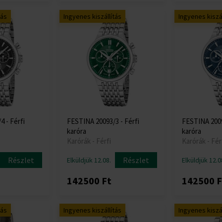
tás
Ingyenes kiszállítás
Ingyenes kiszál
 - Férfi
FESTINA 20093/3 - Férfi
FESTINA 2009
karóra
karóra
Karórák - Férfi
Karórák - Fér
Részlet
Részlet
Elküldjük 12.08.
Elküldjük 12.0
142500 Ft
142500 F
tás
Ingyenes kiszállítás
Ingyenes kiszál