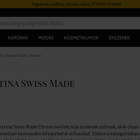
Ingyenes szállítás minden órára 37 000 Ft felett
KARÓRÁK
MOSÁS
KOZMETIKUMOK
ÉKSZEREK
stina Swiss Made Chrono
tina Swiss Made
estina Swiss Made Chrono kollekciója azoknak szólnak, akik olya
 amellyel könnyedén kifejezhetik stílusukat. Ebben a kategóriába