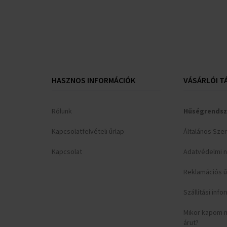
HASZNOS INFORMÁCIÓK
VÁSÁRLÓI T
Rólunk
Hűségrendsz
Kapcsolatfelvételi űrlap
Általános Sze
Kapcsolat
Adatvédelmi n
Reklamációs ű
Szállítási inf
Mikor kapom 
árut?