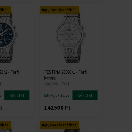
lítás
Ingyenes kiszállítás
3/2 - Férfi
FESTINA 20093/1 - Férfi
karóra
fi
Karórák - Férfi
Részlet
Részlet
8.
Elküldjük 12.08.
t
142500 Ft
lítás
Ingyenes kiszállítás