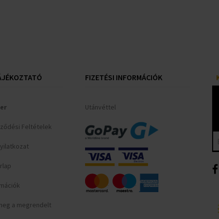
ÁJÉKOZTATÓ
FIZETÉSI INFORMÁCIÓK
er
Utánvéttel
rződési Feltételek
yilatkozat
rlap
ormációk
meg a megrendelt