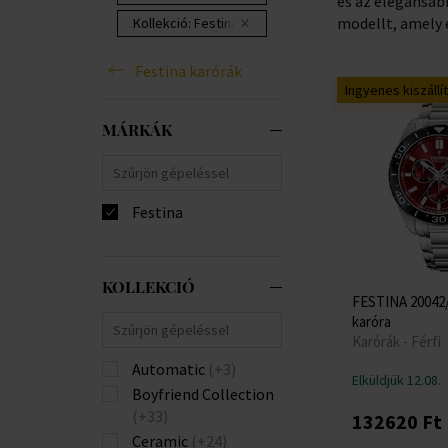
és az elegánsab
modellt, amely e
Kollekció:
Festina Swiss Made Chrono
Festina karórák
Ingyenes kiszállí
MÁRKÁK
Festina
KOLLEKCIÓ
FESTINA 20042/5
karóra
Karórák - Férfi
Automatic
(+3)
Elküldjük 12.08.
Boyfriend Collection
(+33)
132620 Ft
Ceramic
(+24)