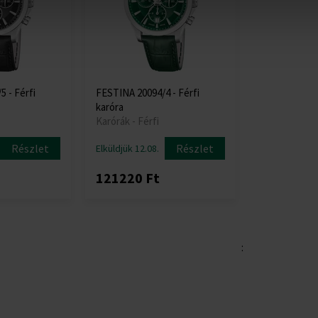
 - Férfi
FESTINA 20094/4 - Férfi
karóra
Karórák - Férfi
Részlet
Részlet
Elküldjük 12.08.
121220 Ft
: