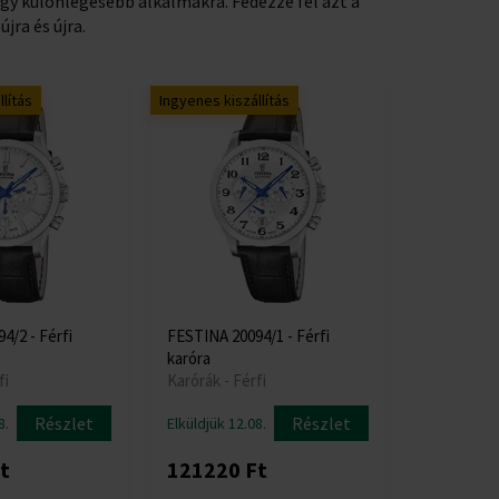
agy különlegesebb alkalmakra. Fedezze fel azt a
jra és újra.
lítás
Ingyenes kiszállítás
4/2 - Férfi
FESTINA 20094/1 - Férfi
karóra
fi
Karórák - Férfi
Részlet
Részlet
8.
Elküldjük 12.08.
t
121220 Ft