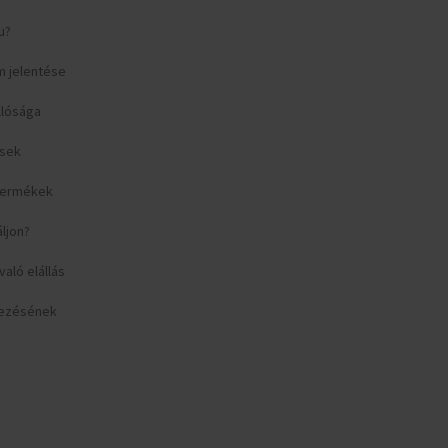
u?
m jelentése
llósága
ések
 termékek
áljon?
aló elállás
yezésének