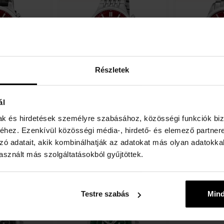
Részletek
 - Férfi
FESTINA 20093/5 - Férfi
FESTINA 2004
ál
karóra
karóra
Karórák - Férfi
Karórák - Fér
mak és hirdetések személyre szabásához, közösségi funkciók biz
hez. Ezenkívül közösségi média-, hirdető- és elemező partner
Részlet
Részlet
Elküldjük 12.08.
Elküldjük 12.0
zó adatait, akik kombinálhatják az adatokat más olyan adatokka
142500 Ft
132620 F
sznált más szolgáltatásokból gyűjtöttek.
tás
Ingyenes kiszállítás
Testre szabás
Min