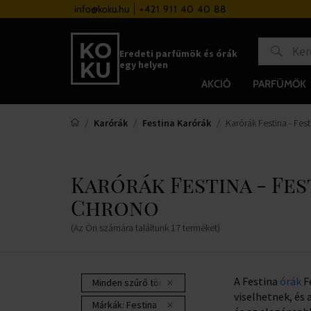
a 37 000 Ft felett
info@koku.hu
+421 911 40 40 88
Hűségrendszer
Eredeti parfümök és órák
egy helyen
AKCIÓ
PARFÜMÖK
Karórák
Festina Karórák
Karórák Festina - Fe
Karórák Festina - Fes
Chrono
(Az Ön számára találtunk
17
terméket
)
A Festina
órák
F
Minden szűrő törlése
viselhetnek, és
Márkák:
Festina