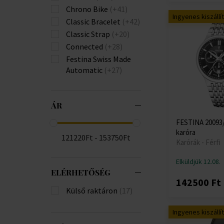
Chrono Bike
(+41)
Ingyenes kiszállí
Classic Bracelet
(+42)
Classic Strap
(+20)
Connected
(+28)
Festina Swiss Made
Automatic
(+27)
Festina Swiss Made
Chrono
ÁR
Festina Swiss Made
Classic Bracelet
(+21)
FESTINA 20093/4
Festina Swiss Made
karóra
121220Ft - 153750Ft
Classic Strap
(+2)
Karórák - Férfi
Festina Swiss Made
Elküldjük 12.08.
Grace
(+7)
ELÉRHETŐSÉG
Festina Swiss Made
142500 Ft
Rive Collection
(+4)
Külső raktáron
(17)
Festina Swiss Made
Special Editions
(+1)
Ingyenes kiszállí
Mademoiselle
(+91)