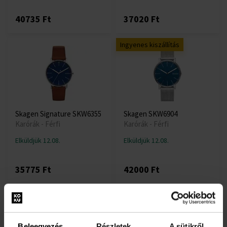
40735 Ft
37020 Ft
Ingyenes kiszállítás
Skagen Signature SKW6355
Skagen SKW6904
Karórák - Férfi
Karórák - Férfi
Elküldjük 12.08.
Elküldjük 12.08.
35775 Ft
42000 Ft
Ingyenes kiszállítás
Ingyenes kiszállítás
Beleegyezés
Részletek
A sütikről