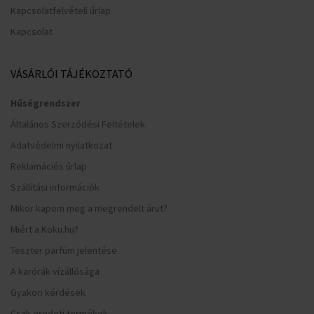
Kapcsolatfelvételi űrlap
Kapcsolat
VÁSÁRLÓI TÁJÉKOZTATÓ
Hűségrendszer
Általános Szerződési Feltételek
Adatvédelmi nyilatkozat
Reklamációs űrlap
Szállítási információk
Mikor kapom meg a megrendelt árut?
Miért a Koku.hu?
Teszter parfüm jelentése
A karórák vízállósága
Gyakori kérdések
Csak eredeti termékek