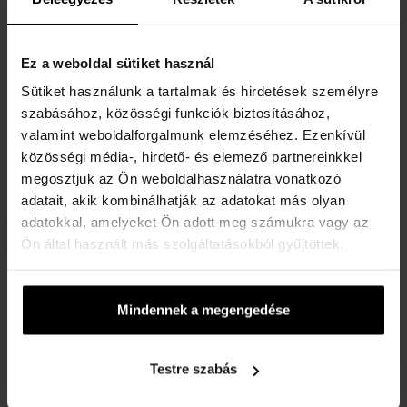
Ez a weboldal sütiket használ
Skagen Melbye Titanium
Skagen Melbye Titanium
SKW6007
SKW6078
Sütiket használunk a tartalmak és hirdetések személyre
Karórák - Férfi
Karórák - Férfi
szabásához, közösségi funkciók biztosításához,
Elküldjük 12.08.
Elküldjük 12.08.
valamint weboldalforgalmunk elemzéséhez. Ezenkívül
közösségi média-, hirdető- és elemező partnereinkkel
megosztjuk az Ön weboldalhasználatra vonatkozó
57330 Ft
57330 Ft
adatait, akik kombinálhatják az adatokat más olyan
adatokkal, amelyeket Ön adott meg számukra vagy az
Ingyenes kiszállítás
Ön által használt más szolgáltatásokból gyűjtöttek.
Mindennek a megengedése
Skagen Holst SKW6608
Skagen Signatur SKW6860
Testre szabás
Karórák - Férfi
Karórák - Férfi
Elküldjük 12.08.
Elküldjük 12.08.