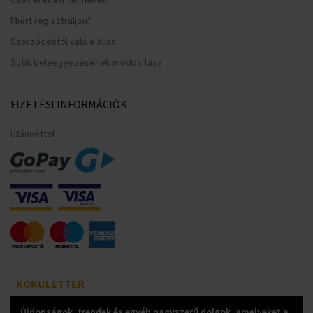
Miért regisztráljon?
Szerződéstől való elállás
Sütik beleegyezésének módosítása
FIZETÉSI INFORMÁCIÓK
Utánvéttel
KOKULETTER
Újdonságok, trendek és egyéb nagyszerű dolgok, amelyeket a