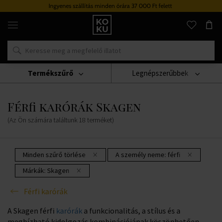
Ingyenes szállítás minden órára 37 000 Ft felett
Eredeti
parfümök
és
órák
egy
helyen
Termékszűrő
Legnépszerűbbek
Karórák
Férfi Karórák
Férfi Karórák Skagen
Férfi karórák Skagen
(Az Ön számára találtunk
18
terméket
)
Minden szűrő törlése
A személy neme:
férfi
Márkák:
Skagen
Férfi karórák
A Skagen férfi
karórák
a funkcionalitás, a stílus és a
megbízható kidolgozás kombinációjának köszönhetően