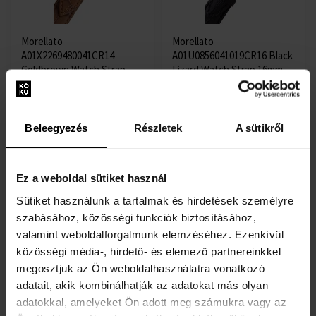
Morellato
Morellato
A01X2269480041CR14
A01U0856041019CR16 Black
Goldbrown Watch Strap
Lizard Watch Strap 16mm
14mm
óra kiegészítők - Unisex
óra kiegészítők - Unisex
Elküldjük 13.08.
Elküldjük 13.08.
Beleegyezés
Részletek
A sütikről
10265 Ft
19615 Ft
Ez a weboldal sütiket használ
Sütiket használunk a tartalmak és hirdetések személyre
szabásához, közösségi funkciók biztosításához,
valamint weboldalforgalmunk elemzéséhez. Ezenkívül
közösségi média-, hirdető- és elemező partnereinkkel
megosztjuk az Ön weboldalhasználatra vonatkozó
adatait, akik kombinálhatják az adatokat más olyan
Morellato
adatokkal, amelyeket Ön adott meg számukra vagy az
A01X3688A37026CR20 White