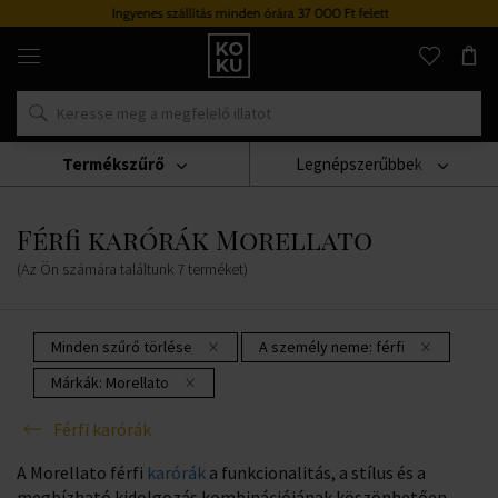
Ingyenes szállítás minden órára 37 000 Ft felett
Eredeti
parfümök
és
órák
egy
helyen
Termékszűrő
Legnépszerűbbek
Karórák
Férfi Karórák
Férfi Karórák Morellato
Férfi karórák Morellato
(Az Ön számára találtunk
7
terméket
)
Minden szűrő törlése
A személy neme:
férfi
Márkák:
Morellato
Férfi karórák
A Morellato férfi
karórák
a funkcionalitás, a stílus és a
megbízható kidolgozás kombinációjának köszönhetően