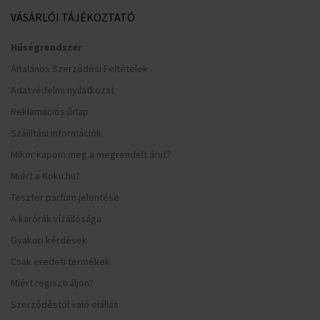
VÁSÁRLÓI TÁJÉKOZTATÓ
Hűségrendszer
Általános Szerződési Feltételek
Adatvédelmi nyilatkozat
Reklamációs űrlap
Szállítási információk
Mikor kapom meg a megrendelt árut?
Miért a Koku.hu?
Teszter parfüm jelentése
A karórák vízállósága
Gyakori kérdések
Csak eredeti termékek
Miért regisztráljon?
Szerződéstől való elállás