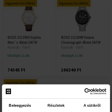
Ingyenes kiszállítás
Ingyenes kiszállítás
BOSS 1513956 Sophio
BOSS 1513949 Volane
Men`s 42mm 5ATM
Chronograph 45mm 5ATM
Karórák - Férfi
Karórák - Férfi
Elküldjük 11.08.
Elküldjük 11.08.
74345 Ft
106340 Ft
Ingyenes kiszállítás
Beleegyezés
Részletek
A sütikről