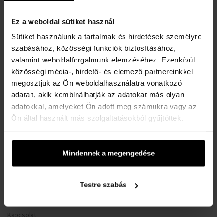
BOSS 1513936 Santiago
Chronograph 44mm 5ATM
Ez a weboldal sütiket használ
Karórák - Férfi
Sütiket használunk a tartalmak és hirdetések személyre
Elküldjük 11.08.
szabásához, közösségi funkciók biztosításához,
valamint weboldalforgalmunk elemzéséhez. Ezenkívül
81250 Ft
közösségi média-, hirdető- és elemező partnereinkkel
megosztjuk az Ön weboldalhasználatra vonatkozó
adatait, akik kombinálhatják az adatokat más olyan
:
adatokkal, amelyeket Ön adott meg számukra vagy az
Ön által használt más szolgáltatásokból gyűjtöttek.
1
Mindennek a megengedése
HASZNOS INFORMÁCIÓK
Testre szabás
Rólunk
Kapcsolatfelvételi űrlap
Kapcsolat