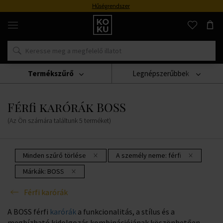
Hűségrendszer
Eredeti
parfümök
és
órák
egy
helyen
Termékszűrő
Legnépszerűbbek
Karórák
Férfi Karórák
Férfi Karórák BOSS
Férfi karórák BOSS
(Az Ön számára találtunk
5
terméket
)
Minden szűrő törlése
A személy neme:
férfi
Márkák:
BOSS
Férfi karórák
A BOSS férfi
karórák
a funkcionalitás, a stílus és a
megbízható kidolgozás kombinációjának köszönhetően