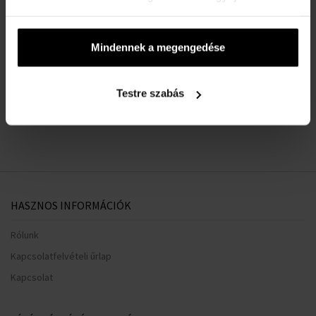
Mindennek a megengedése
Személyre szabott
választékunk csak az Ön
Testre szabás
számára
HASZNOS INFORMÁCIÓK
Rólunk
Kapcsolatfelvételi űrlap
Kapcsolat