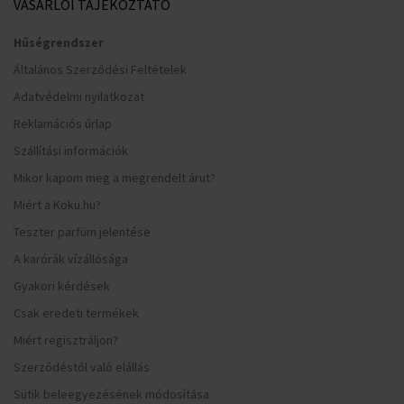
VÁSÁRLÓI TÁJÉKOZTATÓ
Hűségrendszer
Általános Szerződési Feltételek
Adatvédelmi nyilatkozat
Reklamációs űrlap
Szállítási információk
Mikor kapom meg a megrendelt árut?
Miért a Koku.hu?
Teszter parfüm jelentése
A karórák vízállósága
Gyakori kérdések
Csak eredeti termékek
Miért regisztráljon?
Szerződéstől való elállás
Sütik beleegyezésének módosítása