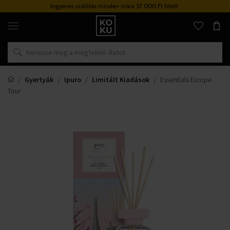
Ingyenes szállítás minden órára 37 000 Ft felett
Eredeti
parfümök
és
órák
egy
helyen
Gyertyák
Ipuro
Limitált Kiadások
Essentials Europe
Tour