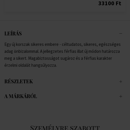
33100 Ft
LEÍRÁS
Egy új korszak sikeres embere - céltudatos, sikeres, egészséges
adag önbizalommal. A jellegzetes férfias illat új módon határozza
meg a sikert. Magabiztosságot sugároz és a férfias karakter
érzelmi oldalát hangsúlyozza.
RÉSZLETEK
A MÁRKÁRÓL
Személyre szabott