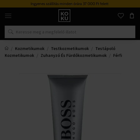
Ingyenes szállítás minden órára 37 000 Ft felett
Eredeti
parfümök
és
órák
egy
helyen
Kozmetikumok
Testkozmetikumok
Testápoló
Kozmetikumok
Zuhanyzó És Fürdőkozmetikumok
Férfi