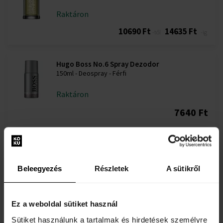
Raktáron
10690 Ft
14635 Ft
-től
-ig
Hugo Boss No.6 Spray Dezodor
150ml - Deospray - Férfi
Raktáron
7640 Ft
Hugo Boss No.6 Deostick
75ml - Deostick - Férfi
Beleegyezés
Részletek
A sütikről
Raktáron
6755 Ft
Ez a weboldal sütiket használ
Sütiket használunk a tartalmak és hirdetések személyre