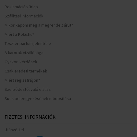
Reklamációs űrlap
Szállítási információk
Mikor kapom meg a megrendelt árut?
Miért a Koku.hu?
Teszter parfüm jelentése
A karórák vízállósága
Gyakori kérdések
Csak eredeti termékek
Miért regisztráljon?
Szerződéstől való elállás
Sütik beleegyezésének módosítása
FIZETÉSI INFORMÁCIÓK
Utánvéttel