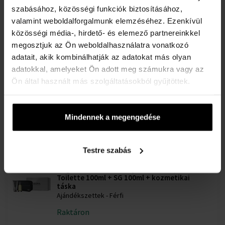
Hugo Boss No.6 Bottled Eau de Toilette -
szabásához, közösségi funkciók biztosításához,
Teszter
valamint weboldalforgalmunk elemzéséhez. Ezenkívül
Eau de Toilette - teszter - Férfi
közösségi média-, hirdető- és elemező partnereinkkel
megosztjuk az Ön weboldalhasználatra vonatkozó
14900 Ft
adatait, akik kombinálhatják az adatokat más olyan
adatokkal, amelyeket Ön adott meg számukra vagy az
Ön által használt más szolgáltatásokból gyűjtöttek.
Hugo Boss Bottled Eau de Toilette
5ml -tól 200ml-ig - Eau de Toilette - Férfi
Mindennek a megengedése
Raktáron
5075 Ft
25735 Ft
-től
-ig
Testre szabás
Hugo Boss Boss No.6 Ajándékszett, Eau de
Toilette 100ml + SG 100ml + kozmetikai
táska
Ajándékszettek - Férfi
Raktáron