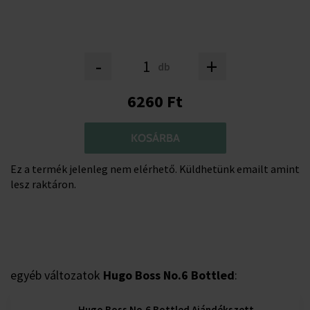
-
+
db
6260 Ft
KOSÁRBA
Ez a termék jelenleg nem elérhető. Küldhetünk emailt amint
lesz raktáron.
egyéb változatok
Hugo Boss No.6 Bottled
:
Hugo Boss No.6 Bottled Ajándékszett,