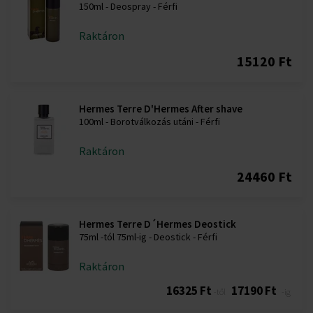
150ml - Deospray - Férfi
Raktáron
15120 Ft
Hermes Terre D'Hermes After shave
100ml - Borotválkozás utáni - Férfi
Raktáron
24460 Ft
Hermes Terre D´Hermes Deostick
75ml -tól 75ml-ig - Deostick - Férfi
Raktáron
16325 Ft
17190 Ft
-től
-ig