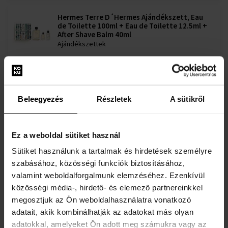
Hermes Terre D´Hermes Ajándékszett, Eau
de Toilette 100ml + Eau de Toilette 12.5ml +
After Shave Balm 40ml
Ajándékszettek
Raktáron
Hermes Terre D'Hermes Eau de Toilette -
Beleegyezés
Részletek
A sütikről
Teszter
30ml -tól 100ml-ig - Eau de Toilette - teszter - Férfi
Raktáron
Ez a weboldal sütiket használ
20900 Ft
24010 Ft
-től
-ig
Sütiket használunk a tartalmak és hirdetések személyre
szabásához, közösségi funkciók biztosításához,
valamint weboldalforgalmunk elemzéséhez. Ezenkívül
Hermes Terre D´Hermes Ajándékszett, Eau
közösségi média-, hirdető- és elemező partnereinkkel
de Toilette 100ml + After Shave Balm 15ml +
SG 40ml
megosztjuk az Ön weboldalhasználatra vonatkozó
Ajándékszettek - Férfi
adatait, akik kombinálhatják az adatokat más olyan
Raktáron
adatokkal, amelyeket Ön adott meg számukra vagy az