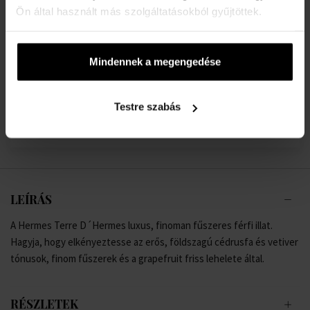
Ön által használt más szolgáltatásokból gyűjtöttek.
28925 Ft
32390 Ft
-től
-ig
Mindennek a megengedése
Hermes Terre D'Hermes Eau de Toilette
5ml -tól 200ml-ig - Eau de Toilette - Férfi
Raktáron
Testre szabás
9000 Ft
35870 Ft
-től
-ig
LEÍRÁS
A Hermes Terre D´Hermes luxus, finoman fűszeres férfi illat.
Hagyja, hogy elkényeztesse az erős, földszagú cédrusfa és vetiver
tónusok, finom fűszerek és a grapefruit friss lehelete által.
RÉSZLETEK