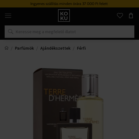
Ingyenes szállítás minden órára 37 000 Ft felett
Eredeti
parfümök
és
órák
egy
helyen
Parfümök
Ajándékszettek
Férfi