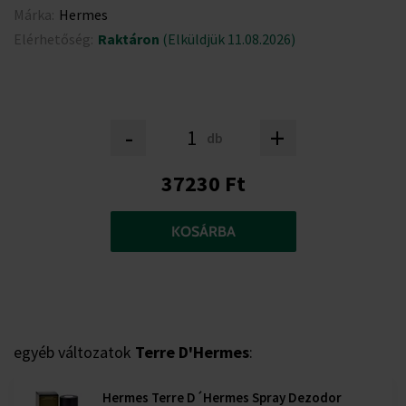
Márka:
Hermes
Elérhetőség:
Raktáron
(Elküldjük 11.08.2026)
-
+
db
37230 Ft
KOSÁRBA
egyéb változatok
Terre D'Hermes
:
Hermes Terre D´Hermes Spray Dezodor