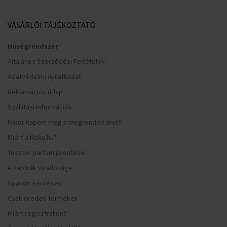
VÁSÁRLÓI TÁJÉKOZTATÓ
Hűségrendszer
Általános Szerződési Feltételek
Adatvédelmi nyilatkozat
Reklamációs űrlap
Szállítási információk
Mikor kapom meg a megrendelt árut?
Miért a Koku.hu?
Teszter parfüm jelentése
A karórák vízállósága
Gyakori kérdések
Csak eredeti termékek
Miért regisztráljon?