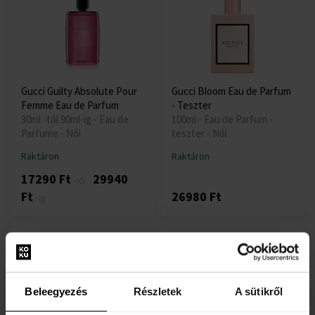
Gucci Guilty Absolute Pour
Gucci Bloom Eau de Parfum
Femme Eau de Parfum
- Teszter
30ml -tól 90ml-ig - Eau de
100ml - Eau de Parfum -
Parfume - Női
teszter - Női
Raktáron
Raktáron
17290 Ft
29940
-től
Ft
26980 Ft
-ig
Beleegyezés
Részletek
A sütikről