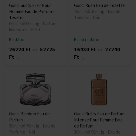
Gucci Guilty Elixir Pour
Gucci Rush Eau de Toilette
Homme Eau de Parfum -
75ml -tól 30ml-ig - Eau de
Teszter
Toilette - Női
60ml -tól 60ml-ig - Parfüm
kivonatok - Férfi
Raktáron
Külső raktáron
26220 Ft
52725
16430 Ft
27240
-től
-től
Ft
Ft
-ig
-ig
Gucci Bamboo Eau de
Gucci Guilty Eau de Parfum
Parfum
Intense Pour Femme Eau
30ml -tól 75ml-ig - Eau de
de Parfum
Parfume - Női
30ml -tól 90ml-ig - Eau de