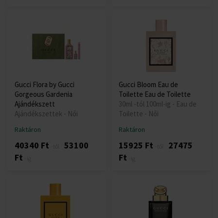
Gucci Flora by Gucci
Gucci Bloom Eau de
Gorgeous Gardenia
Toilette Eau de Toilette
Ajándékszett
30ml -tól 100ml-ig - Eau de
Ajándékszettek - Női
Toilette - Női
Raktáron
Raktáron
40340 Ft
53100
15925 Ft
27475
-től
-től
Ft
Ft
-ig
-ig