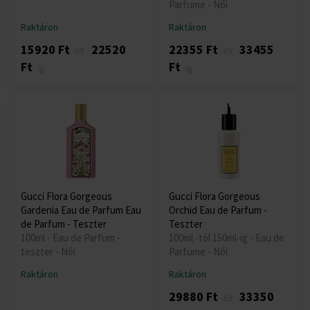
Parfume - Női
Raktáron
Raktáron
15920 Ft
22520
22355 Ft
33455
-től
-től
Ft
Ft
-ig
-ig
Gucci Flora Gorgeous
Gucci Flora Gorgeous
Gardenia Eau de Parfum Eau
Orchid Eau de Parfum -
de Parfum - Teszter
Teszter
100ml - Eau de Parfum -
100ml -tól 150ml-ig - Eau de
teszter - Női
Parfume - Női
Raktáron
Raktáron
29880 Ft
33350
-től