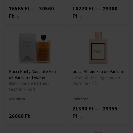
16565 Ft
30560
16220 Ft
29380
-től
-től
Ft
Ft
-ig
-ig
Gucci Guilty Absolute Eau
Gucci Bloom Eau de Parfum
de Parfum - Teszter
50ml -tól 100ml-ig - Eau de
90ml - Eau de Parfum -
Parfume - Női
teszter - Férfi
Raktáron
Raktáron
21390 Ft
29355
-től
26060 Ft
Ft
-ig