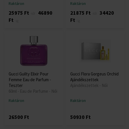
Raktáron
Raktáron
25975 Ft
46890
21875 Ft
34420
-től
-től
Ft
Ft
-ig
-ig
Gucci Guilty Elixir Pour
Gucci Flora Gorgeus Orchid
Femme Eau de Parfum -
Ajándékszettek
Teszter
Ajándékszettek - Női
60ml - Eau de Parfume - Női
Raktáron
Raktáron
26500 Ft
50930 Ft