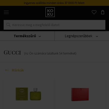
Ingyenes szállítás minden órára 37 000 Ft felett
Eredeti
parfümök
és
órák
egy
helyen
Termékszűrő
Legnépszerűbbek
Márkák
Gucci
Gucci
(Az Ön számára találtunk
54
terméket
)
Márkák