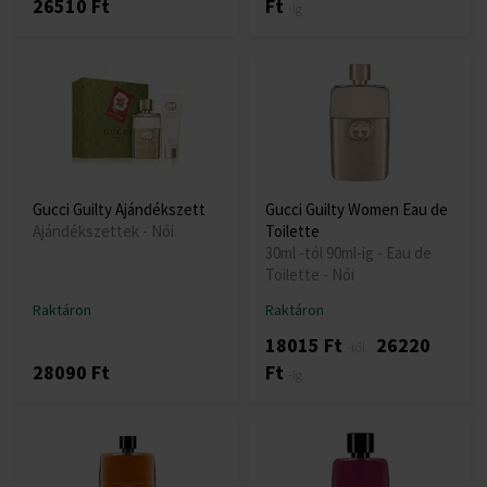
26510 Ft
Ft
-ig
Gucci Guilty Ajándékszett
Gucci Guilty Women Eau de
Ajándékszettek - Női
Toilette
30ml -tól 90ml-ig - Eau de
Toilette - Női
Raktáron
Raktáron
18015 Ft
26220
-től
28090 Ft
Ft
-ig