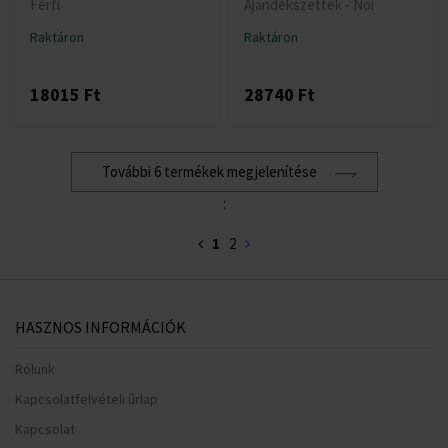
Férfi
Ajándékszettek - Női
Raktáron
Raktáron
18015 Ft
28740 Ft
További 6 termékek megjelenítése
:
1
2
HASZNOS INFORMÁCIÓK
Rólunk
Kapcsolatfelvételi űrlap
Kapcsolat