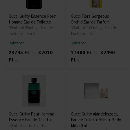
Gucci Guilty Essence Pour
Gucci Flora Gorgeous
Homme Eau de Toilette
Orchid Eau de Parfum
90ml -tól 90ml-ig - Eau de
30ml -tól 100ml-ig - Eau de
Toilette - Férfi
Parfume - Női
Raktáron
Raktáron
23745 Ft
32010
17480 Ft
32490
-től
-től
Ft
Ft
-ig
-ig
Gucci Guilty Pour Homme
Gucci Guilty Ajándékszett,
Essence Eau de Toilette
Eau de Toilette 50ml + Body
50ml - Eau de Toilette -
Milk 50ml