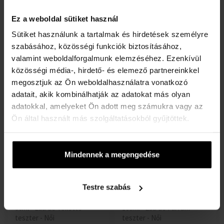
Gucci Guilty Eau de Parfum
Gucci Bloom Ambrosia Di
Ez a weboldal sütiket használ
Pour Femme Eau de Parfum
Fiori Eau de Parfum
30ml -tól 150ml-ig - Eau de
Eau de Parfume - Női
Sütiket használunk a tartalmak és hirdetések személyre
Parfume - Női
szabásához, közösségi funkciók biztosításához,
Raktáron
Raktáron
valamint weboldalforgalmunk elemzéséhez. Ezenkívül
közösségi média-, hirdető- és elemező partnereinkkel
19945 Ft
52440
3760 Ft
30560 Ft
-től
-től
-
megosztjuk az Ön weboldalhasználatra vonatkozó
Ft
-ig
ig
adatait, akik kombinálhatják az adatokat más olyan
adatokkal, amelyeket Ön adott meg számukra vagy az
akció
Ön által használt más szolgáltatásokból gyűjtöttek.
Mindennek a megengedése
Gucci Guilty Eau de Toilette
Gucci Bloom Ambrosia Di
Testre szabás
Pour Femme 2021 Eau de
Fiori Eau de Parfum -
Toilette - Teszter
Teszter
90ml - Eau de Toilette -
100ml - Eau de Parfum -
teszter - Női
teszter - Női