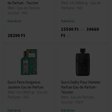
de Parfum - Teszter
30ml -tól 100ml-ig - Eau de
90ml - Eau de Parfum -
Parfume - Női
teszter - Női
Raktáron
Raktáron
15500 Ft
30660
-től
28290 Ft
Ft
-ig
Gucci Flora Gorgeous
Gucci Guilty Pour Homme
Jasmine Eau de Parfum
Parfum Eau de Parfum -
30ml -tól 100ml-ig - Eau de
Teszter
Parfume - Női
90ml - Eau de Parfum -
teszter - Férfi
Raktáron
Raktáron