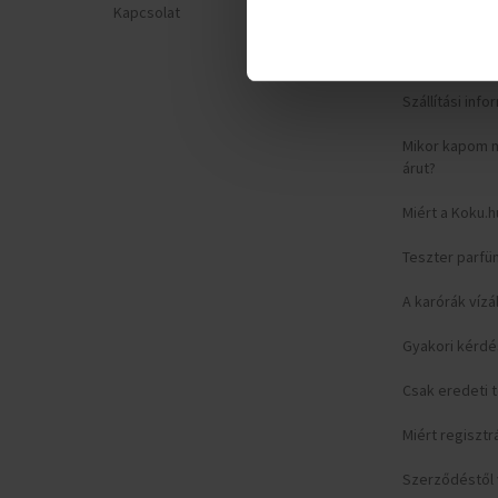
Kapcsolat
Adatvédelmi n
Reklamációs ű
Szállítási inf
Mikor kapom 
árut?
Miért a Koku.h
Teszter parfü
A karórák vízá
Gyakori kérd
Csak eredeti
Miért regisztr
Szerződéstől v