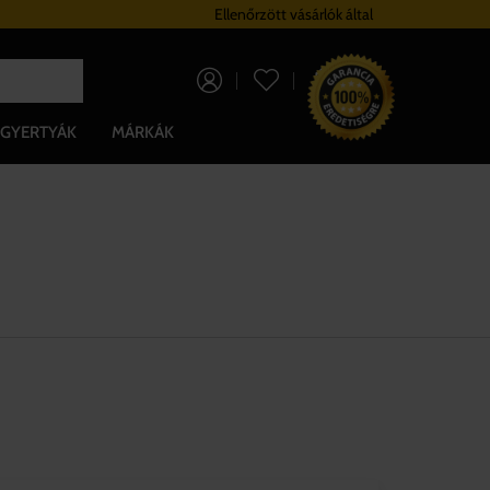
Hűségrendszer
Ellenőrzött vásárlók által
Ingyenes szállítá
0 Ft
GYERTYÁK
MÁRKÁK