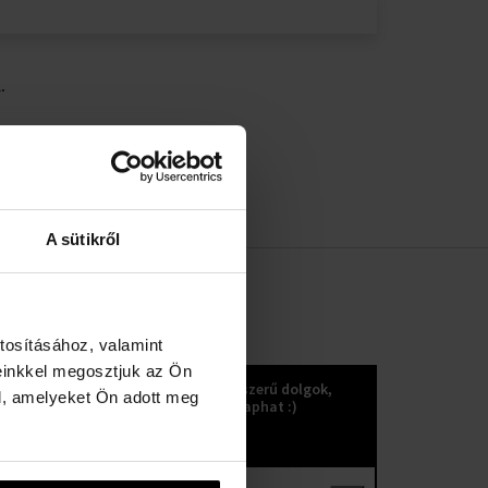
.
A sütikről
tosításához, valamint
KOKULETTER
einkkel megosztjuk az Ön
Újdonságok, trendek és egyéb nagyszerű dolgok,
l, amelyeket Ön adott meg
amelyeket a kokuletter küldésével kaphat :)