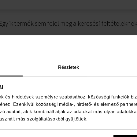
Egyik termék sem felel meg a keresési feltételeknek
Részletek
ál
mak és hirdetések személyre szabásához, közösségi funkciók biz
ÁJÉKOZTATÓ
FIZETÉSI INFORMÁCIÓK
hez. Ezenkívül közösségi média-, hirdető- és elemező partner
zó adatait, akik kombinálhatják az adatokat más olyan adatokka
er
Utánvéttel
sznált más szolgáltatásokból gyűjtöttek.
rződési Feltételek