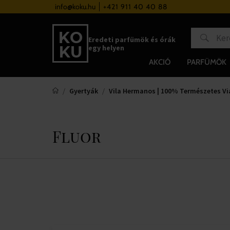
a 37 000 Ft felett
info@koku.hu
+421 911 40 40 88
Hűségrendszer
Eredeti parfümök és órák
egy helyen
AKCIÓ
PARFÜMÖK
Gyertyák
Vila Hermanos | 100% Természetes Vi
Fluor