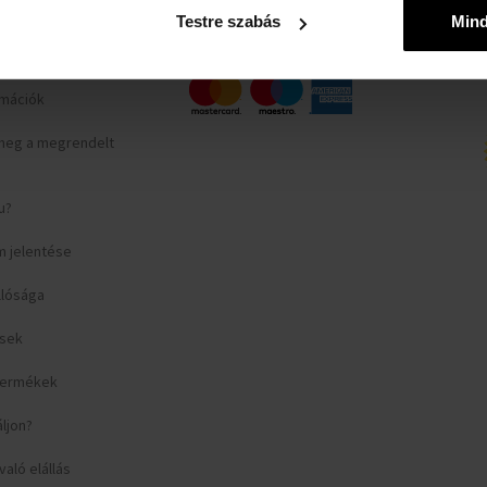
yilatkozat
Testre szabás
Min
rlap
ormációk
meg a megrendelt
u?
m jelentése
llósága
ések
 termékek
áljon?
aló elállás