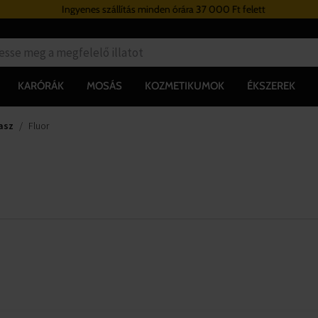
Ingyenes szállítás minden órára 37 000 Ft felett
KARÓRÁK
MOSÁS
KOZMETIKUMOK
ÉKSZEREK
asz
Fluor