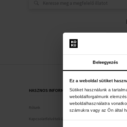
Beleegyezés
Ez a weboldal sütiket haszn
Sütiket használunk a tartal
HASZNOS INFORMÁCIÓK
VÁSÁRLÓI T
weboldalforgalmunk elemzésé
weboldalhasználatra vonatko
Rólunk
Hűségrendsz
számukra vagy az Ön által ha
Kapcsolatfelvételi űrlap
Általános Sze